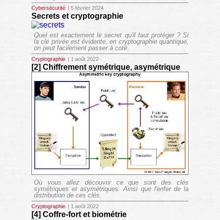
Cybersécurité
| 5 février 2024
Secrets et cryptographie
Quel est exactement le secret qu'il faut protéger ? Si
la clé privée est évidente, en cryptographie quantique,
on peut facilement passer à coté.
Cryptographie
| 1 août 2022
[2] Chiffrement symétrique, asymétrique
Où vous allez découvrir ce que sont des clés
symétriques et asymétriques. Ainsi que l'enfer de la
distribution de ces clés.
Cryptographie
| 1 août 2022
[4] Coffre-fort et biométrie