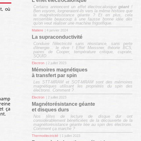
L'effet électrocalorique
Certains annoncent un effet électrocalorique
géant
!
t, où
Ben voyons, lorgneraient-ils vers la même histoire que
la magnétorésistance géante ? Et en plus, cela
ressemble beaucoup à une fausse bonne idée dès
qu'on veut réaliser une machine frigorifique.
Matiere
| 4 janvier 2024
La supraconductivité
Conduire l'électricité sans résistance, sans perte
d'énergie... le rêve ! Effet Meissner, théorie BCS,
paires de Cooper, température critique, cuprate,
SQUID...
Electron
| 2 juillet 2023
Mémoires magnétiques
à transfert par spin
Les STT-MRAM et SOT-MRAM sont des mémoires
magnétiques utilisant les propriétés du spin des
électrons. Comment ?
Electron
| 2 juillet 2023
champ
reine
Magnétorésistance géante
et ça
et disques durs
nt.
Nos têtes de lecture de disque dur ont
considérablement bénéficiées de la découverte de la
magnétorésistance géante liée au spin des électrons.
Comment ça marche ?
Thermoélectricité
| 1 juillet 2023