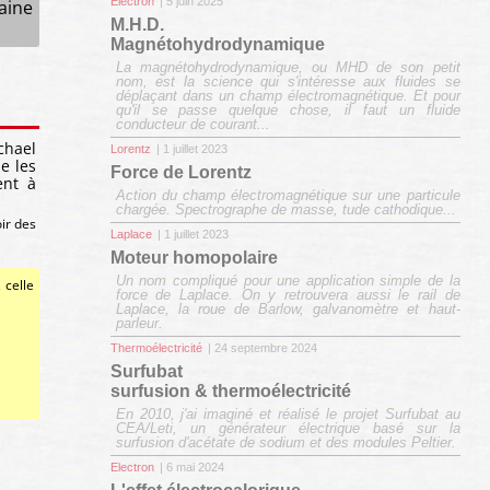
Electron
| 5 juin 2025
aine
M.H.D.
Magnétohydrodynamique
La magnétohydrodynamique, ou MHD de son petit
nom, est la science qui s'intéresse aux fluides se
déplaçant dans un champ électromagnétique. Et pour
qu'il se passe quelque chose, il faut un fluide
conducteur de courant...
chael
Lorentz
| 1 juillet 2023
e les
Force de Lorentz
ent à
Action du champ électromagnétique sur une particule
chargée. Spectrographe de masse, tude cathodique...
ir des
Laplace
| 1 juillet 2023
Moteur homopolaire
Un nom compliqué pour une application simple de la
 celle
force de Laplace. On y retrouvera aussi le rail de
Laplace, la roue de Barlow, galvanomètre et haut-
parleur.
Thermoélectricité
| 24 septembre 2024
Surfubat
surfusion & thermoélectricité
En 2010, j'ai imaginé et réalisé le projet Surfubat au
CEA/Leti, un générateur électrique basé sur la
surfusion d'acétate de sodium et des modules Peltier.
Electron
| 6 mai 2024