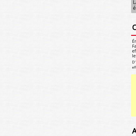
L
é
O
É
Fa
e
l
D'
ef
A