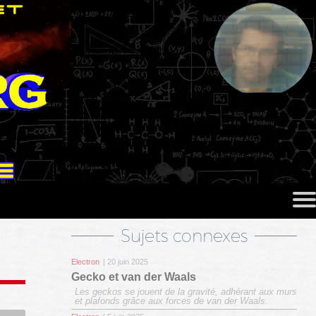
Sujets connexes
Electron
| 20 juin 2025
Gecko et van der Waals
Les geckos se jouent de la gravité, adhérant aux murs
et plafonds grâce aux forces de van der Waals.