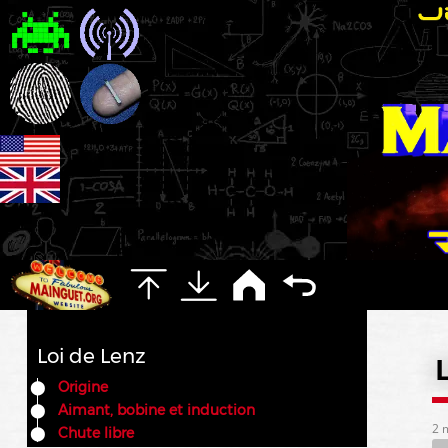
Loi de Lenz
Origine
Aimant, bobine et induction
2 
Chute libre