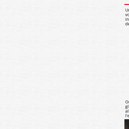
U
v
i
d
O
g
a
l'