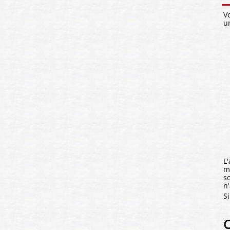
V
u
L
m
s
n
S
C