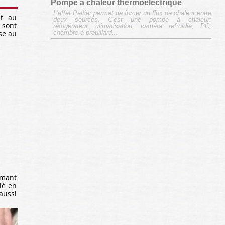
Pompe à chaleur thermoélectrique
L'effet Peltier permet de forcer un flux de chaleur entre
nt au
deux sources. C'est une pompe à chaleur:
 sont
réfrigérateur, climatisation, caméra refroidie, PC,
se au
chambre à brouillard...
imant
lé en
aussi