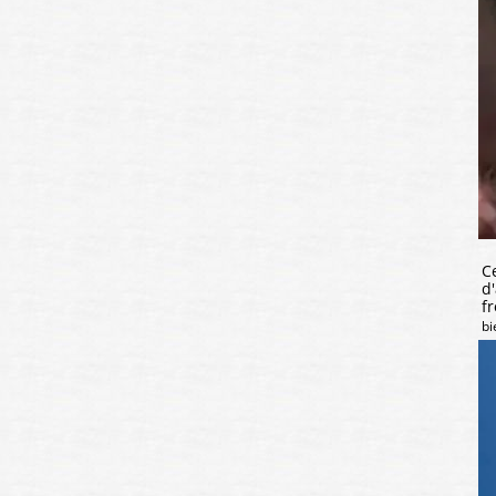
C
d
f
bi