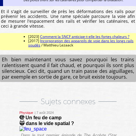
Et il s'agit de surveiller de près les déformations des rails pour
prévenir les accidents. Une rame spéciale parcoure la voie afin
de mesurer l'espacement des rails et vérifier les caténaires, et
ceci à grande vitesse.
[2023]
Comment la SNCF anticipe-t-elle les fortes chaleurs ?
[2017]
Incorporation des appareils de voie dans les longs rails
soudés
/ Matthieu Lezaack
Eh bien maintenant vous savez pourquoi les trains
ralentissent quand il fait chaud, et pourquoi ils sont plus
silencieux. Ceci dit, quand un train passe des aiguillages,
par exemple en sortie de gare, ce bruit existe toujours.
Sujets connexes
Physique
| 7 août 2024
🫣 Un feu de camp
🙀 dans le vide spatial ?
Dans le tout premier épisode de The Acolyte (Star