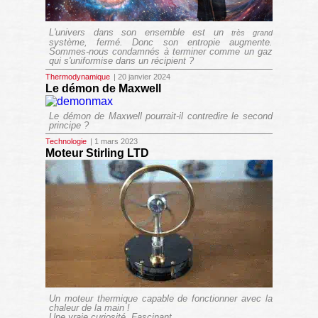
L'univers dans son ensemble est un
très grand
système, fermé. Donc son entropie augmente.
Sommes-nous condamnés à terminer comme un gaz
qui s'uniformise dans un récipient ?
Thermodynamique
| 20 janvier 2024
Le démon de Maxwell
Le démon de Maxwell pourrait-il contredire le second
principe ?
Technologie
| 1 mars 2023
Moteur Stirling LTD
Un moteur thermique capable de fonctionner avec la
chaleur de la main !
Une vraie curiosité. Fascinant.