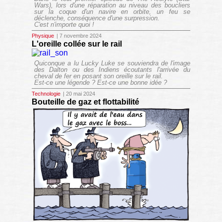
Wars), lors d'une réparation au niveau des boucliers
sur la coque d'un navire en orbite, un feu se
déclenche, conséquence d'une surpression.
C'est n'importe quoi !
Physique
| 7 novembre 2024
L'oreille collée sur le rail
Quiconque a lu Lucky Luke se souviendra de l'image
des Dalton ou des Indiens écoutants l'arrivée du
cheval de fer en posant son oreille sur le rail.
Est-ce une légende ? Est-ce une bonne idée ?
Technologie
| 20 mai 2024
Bouteille de gaz et flottabilité