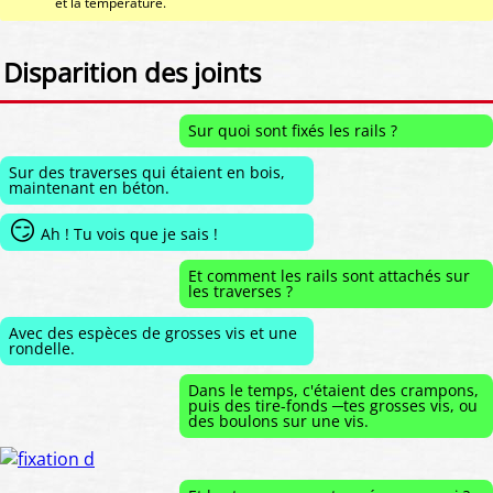
et la température.
Disparition des joints
Sur quoi sont fixés les rails ?
Sur des traverses qui étaient en bois,
maintenant en béton.
😏
Ah ! Tu vois que je sais !
Et comment les rails sont attachés sur
les traverses ?
Avec des espèces de grosses vis et une
rondelle.
Dans le temps, c'étaient des crampons,
puis des tire-fonds ─tes grosses vis, ou
des boulons sur une vis.