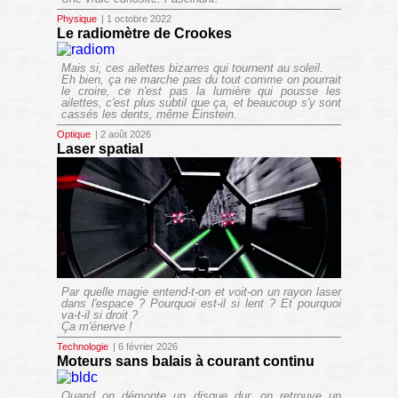
Physique
| 1 octobre 2022
Le radiomètre de Crookes
Mais si, ces ailettes bizarres qui tournent au soleil.
Eh bien, ça ne marche pas du tout comme on pourrait
le croire, ce n'est pas la lumière qui pousse les
ailettes, c'est plus subtil que ça, et beaucoup s'y sont
cassés les dents, même Einstein.
Optique
| 2 août 2026
Laser spatial
Par quelle magie entend-t-on et voit-on un rayon laser
dans l'espace ? Pourquoi est-il si lent ? Et pourquoi
va-t-il si droit ?
Ça m'énerve !
Technologie
| 6 février 2026
Moteurs sans balais à courant continu
Quand on démonte un disque dur, on retrouve un