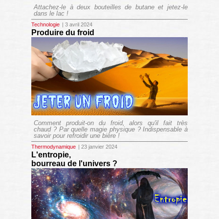
Attachez-le à deux bouteilles de butane et jetez-le
dans le lac !
Technologie
| 3 avril 2024
Produire du froid
Comment produit-on du froid, alors qu'il fait très
chaud ? Par quelle magie physique ? Indispensable à
savoir pour refroidir une bière !
Thermodynamique
| 23 janvier 2024
L'entropie,
bourreau de l'univers ?