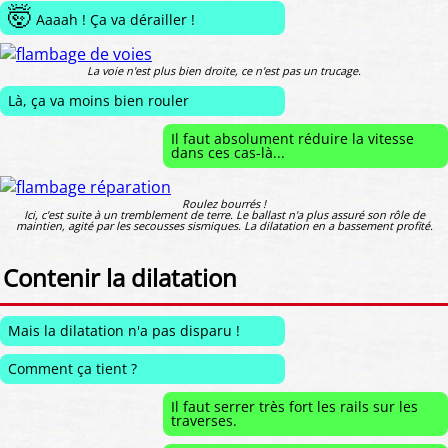
🤯
Aaaah ! Ça va dérailler !
La voie n'est plus bien droite, ce n'est pas un trucage.
Là, ça va moins bien rouler
Il faut absolument réduire la vitesse
dans ces cas-là...
Roulez bourrés !
Ici, c'est suite à un tremblement de terre. Le ballast n'a plus assuré son rôle de
maintien, agité par les secousses sismiques. La dilatation en a bassement profité.
Contenir la dilatation
Mais la dilatation n'a pas disparu !
Comment ça tient ?
Il faut serrer très fort les rails sur les
traverses.