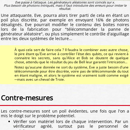
Eve passe à l'attaque. Les générateurs aléatoires sont coincés sur x.
Plus besoin de photons intriqués, mais il faut introduire des erreurs pour imiter le
résultat.
Une attaquante, Eve, pourra alors tirer parti de cela en étant un
poil plus discrète, par exemple en envoyant 16% de photons
désalignés. Eve pourrait modifier le contenu des boites noires
lors de la fabrication pour "télécommander la panne de
générateur aléatoire", ou plus simplement le contrôle d'aiguillage
entre les deux systèmes de lecture...
À quoi cela sert de faire cela ? Il faudra le combiner avec autre chose,
le pire étant qu'Eve arrive à contrôler l'état des qubits, ce qui revient à
connaitre les secrets, sans qu'Alice et Bob se doutent de quelque
chose, attendu que le résultat du jeu de Bell leur garantit l'intrication...
Notez qu'aucune donnée ne sort du système, Eve a juste besoin d'une
télécommande pour être discrète, voire pas de télécommande du tout
en étant maligne, et alors le système est vraiment isolé comme exigé
─mais avec un cheval de Troie.
Contre-mesures
Les contre-mesures sont un poil évidentes, une fois que l'on a
mis le doigt sur le problème potentiel.
Vérifier son matériel lors de chaque intervention. Par un
vérificateur agréé, surtout pas le personnel de