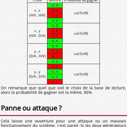
Choix
Mesure
Probabilité de gagner
H, H
x , x
H, V
cos²(π/8)
(H/V , H/V)
V, H
V, V
H, D
x , y
H, A
cos²(π/8)
(H/V , D/A)
V, D
V, A
D, H
y , x
D, V
cos²(π/8)
(D/A , H/V)
A, H
A, V
D, D
y , y
D, A
cos²(π/8)
(D/A , D/A)
A, D
A, A
On remarque que quel que soit le choix de la base de lecture,
alors la probabilité de gagner est la même, 85%.
Panne ou attaque ?
Cela laisse une ouverture pour une attaque ou un mauvais
fonctionnement du système, c'est pareil. Si les deux générateurs