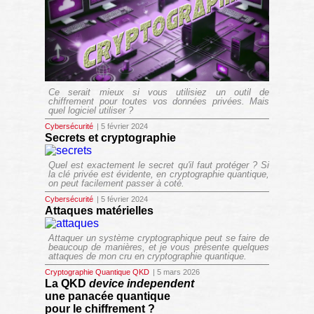
Ce serait mieux si vous utilisiez un outil de
chiffrement pour toutes vos données privées. Mais
quel logiciel utiliser ?
Cybersécurité
| 5 février 2024
Secrets et cryptographie
Quel est exactement le secret qu'il faut protéger ? Si
la clé privée est évidente, en cryptographie quantique,
on peut facilement passer à coté.
Cybersécurité
| 5 février 2024
Attaques matérielles
Attaquer un système cryptographique peut se faire de
beaucoup de manières, et je vous présente quelques
attaques de mon cru en cryptographie quantique.
Cryptographie Quantique QKD
| 5 mars 2026
La QKD
device independent
une panacée quantique
pour le chiffrement ?