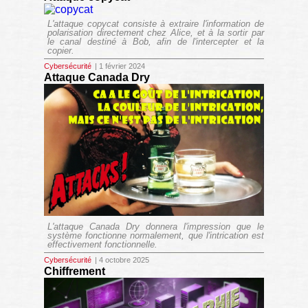
L'attaque copycat consiste à extraire l'information de
polarisation directement chez Alice, et à la sortir par
le canal destiné à Bob, afin de l'intercepter et la
copier.
Cybersécurité
| 1 février 2024
Attaque Canada Dry
L'attaque Canada Dry donnera l'impression que le
système fonctionne normalement, que l'intrication est
effectivement fonctionnelle.
Cybersécurité
| 4 octobre 2025
Chiffrement