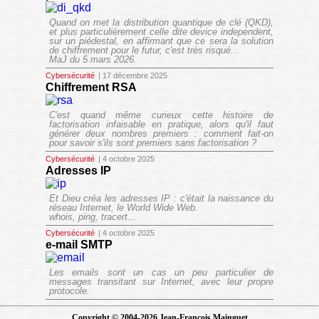
Quand on met la distribution quantique de clé (QKD),
et plus particulièrement celle dite
device independent
,
sur un piédestal, en affirmant que ce sera la solution
de chiffrement pour le futur, c'est très risqué...
MaJ du 5 mars 2026.
Cybersécurité
| 17 décembre 2025
Chiffrement RSA
C'est quand même curieux cette histoire de
factorisation infaisable en pratique, alors qu'il faut
générer deux nombres premiers : comment fait-on
pour savoir s'ils sont premiers sans factorisation ?
Cybersécurité
| 4 octobre 2025
Adresses IP
Et Dieu créa les adresses IP : c'était la naissance du
réseau Internet, le World Wide Web.
whois, ping, tracert...
Cybersécurité
| 4 octobre 2025
e-mail SMTP
Les emails sont un cas un peu particulier de
messages transitant sur Internet, avec leur propre
protocole.
Copyright © 2004-2026 Jean-François Mainguet