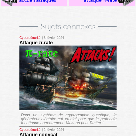
accueil attaques
attaque π-rate
Sujets connexes
Cybersécurité
| 3 février 2024
Attaque π-rate
Dans un système de cryptographie quantique, le
générateur aléatoire est crucial pour que le protocole
fonctionne correctement. Mais on peut l'imiter !
Cybersécurité
| 2 février 2024
Attaque copycat