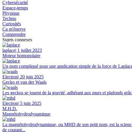
Cybersécurité
Espace-temps
Physique
Techno
Curiosités
Ça m'énerve
Comprendre
Sujets connexes
laplace
| 1 juillet 2023
Moteur homopolaire
Un nom compliqué pour une application simple de la force de Laplace. 
Electron
| 20 juin 2025
Gecko et van der Waals
Les geckos se jouent de la gravité, adhérant aux murs et plafonds grâ
Electron
| 5 juin 2025
M.H.D.
Magnétohydrodynamique
La magnétohydrodynamique, ou MHD de son petit nom, est la science qu
de courant...