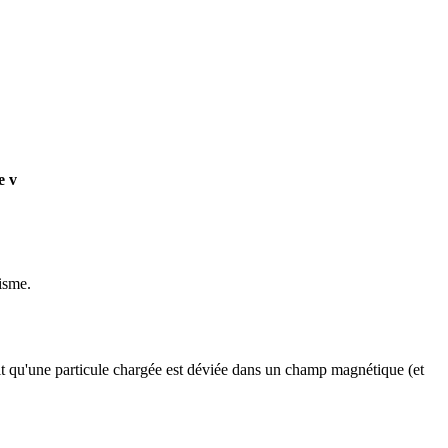
e v
isme.
fait qu'une particule chargée est déviée dans un champ magnétique (et