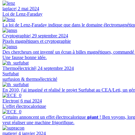
laplace
| 2 mai 2024
Loi de Lenz-Faraday
La loi de Lenz-Faraday indique que dans le domaine électromagnétique,
Cryptographie
| 29 septembre 2024
Pixels magnétiques et cryptographie
Des chercheurs ont inventé un écran à billes magnétiques, commandé p
Une fausse bonne idée.
Thermoélectricité
| 24 septembre 2024
Surfubat
surfusion & thermoélectricité
En 2010, j'ai imaginé et réalisé le projet Surfubat au CEA/Leti, un gén
Electron
| 6 mai 2024
L'effet électrocalorique
Certains annoncent un effet électrocalorique
géant
! Ben voyons, lorgn
veut réaliser une machine frigorifique.
matiere
| 4 janvier 2024