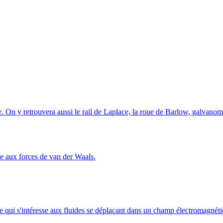
On y retrouvera aussi le rail de Laplace, la roue de Barlow, galvanomè
ce aux forces de van der Waals.
i s'intéresse aux fluides se déplaçant dans un champ électromagnétique