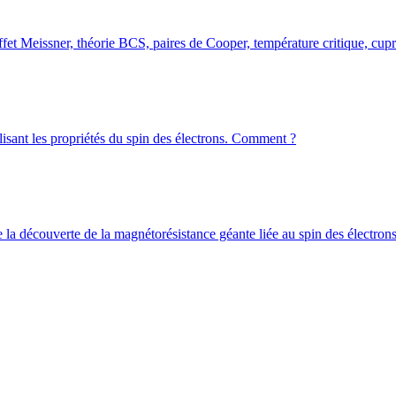
! Effet Meissner, théorie BCS, paires de Cooper, température critique, cu
t les propriétés du spin des électrons. Comment ?
e la découverte de la magnétorésistance géante liée au spin des électr