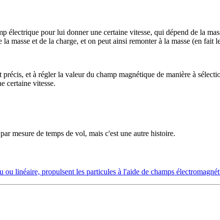
p électrique pour lui donner une certaine vitesse, qui dépend de la ma
 la masse et de la charge, et on peut ainsi remonter à la masse (en fait le
t précis, et à régler la valeur du champ magnétique de manière à sélecti
e certaine vitesse.
par mesure de temps de vol, mais c'est une autre histoire.
u ou linéaire, propulsent les particules à l'aide de champs électromagné