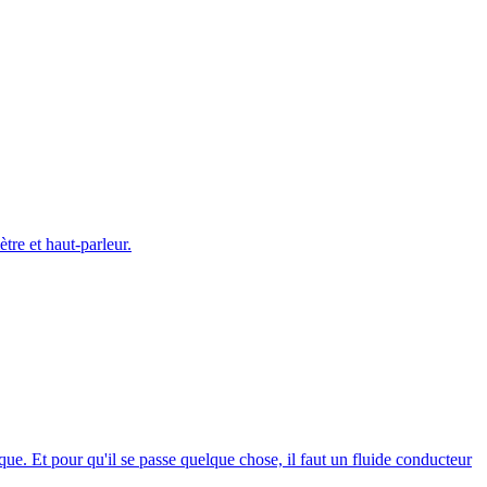
tre et haut-parleur.
. Et pour qu'il se passe quelque chose, il faut un fluide conducteur