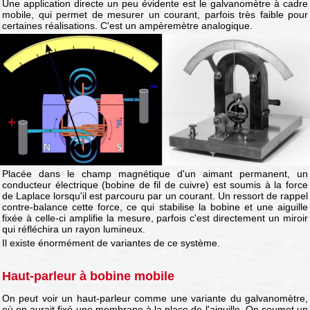
Une application directe un peu évidente est le galvanomètre à cadre
mobile, qui permet de mesurer un courant, parfois très faible pour
certaines réalisations. C'est un ampèremètre analogique.
Placée dans le champ magnétique d'un aimant permanent, un
conducteur électrique (bobine de fil de cuivre) est soumis à la force
de Laplace lorsqu'il est parcouru par un courant. Un ressort de rappel
contre-balance cette force, ce qui stabilise la bobine et une aiguille
fixée à celle-ci amplifie la mesure, parfois c'est directement un miroir
qui réfléchira un rayon lumineux.
Il existe énormément de variantes de ce système.
Haut-parleur à bobine mobile
On peut voir un haut-parleur comme une variante du galvanomètre,
où on aurait fixé une membrane à la place de l'aiguille. On soumet un