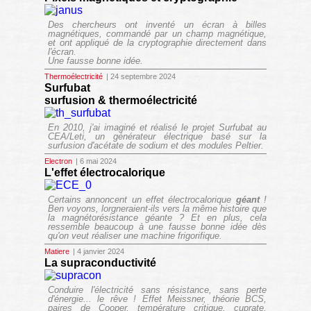
Des chercheurs ont inventé un écran à billes
magnétiques, commandé par un champ magnétique,
et ont appliqué de la cryptographie directement dans
l'écran.
Une fausse bonne idée.
Thermoélectricité
| 24 septembre 2024
Surfubat
surfusion & thermoélectricité
En 2010, j'ai imaginé et réalisé le projet Surfubat au
CEA/Leti, un générateur électrique basé sur la
surfusion d'acétate de sodium et des modules Peltier.
Electron
| 6 mai 2024
L'effet électrocalorique
Certains annoncent un effet électrocalorique
géant
!
Ben voyons, lorgneraient-ils vers la même histoire que
la magnétorésistance géante ? Et en plus, cela
ressemble beaucoup à une fausse bonne idée dès
qu'on veut réaliser une machine frigorifique.
Matiere
| 4 janvier 2024
La supraconductivité
Conduire l'électricité sans résistance, sans perte
d'énergie... le rêve ! Effet Meissner, théorie BCS,
paires de Cooper, température critique, cuprate,