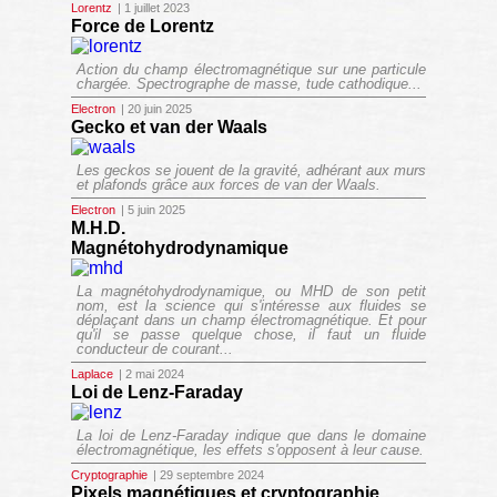
Lorentz
| 1 juillet 2023
Force de Lorentz
Action du champ électromagnétique sur une particule
chargée. Spectrographe de masse, tude cathodique...
Electron
| 20 juin 2025
Gecko et van der Waals
Les geckos se jouent de la gravité, adhérant aux murs
et plafonds grâce aux forces de van der Waals.
Electron
| 5 juin 2025
M.H.D.
Magnétohydrodynamique
La magnétohydrodynamique, ou MHD de son petit
nom, est la science qui s'intéresse aux fluides se
déplaçant dans un champ électromagnétique. Et pour
qu'il se passe quelque chose, il faut un fluide
conducteur de courant...
Laplace
| 2 mai 2024
Loi de Lenz-Faraday
La loi de Lenz-Faraday indique que dans le domaine
électromagnétique, les effets s'opposent à leur cause.
Cryptographie
| 29 septembre 2024
Pixels magnétiques et cryptographie