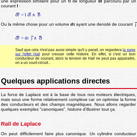
une expression similaire pour un fil de longueur
dl
parcouru par un
courant
I
:
dF
= I
dl
∧
B
Ou la même chose pour un volume
dτ
ayant une densité de courant
j
:
dF
= dτ
j
∧
B
Sauf que cela n'est pas aussi simple qu'il y parait, on regardera
la page
sur l'effet Hall
pour creuser cette histoire. En effet, si c'est un bon
conducteur de courant, alors la tension de Hall ne peut pas apparaitre,
on a un court-circuit...
Quelques applications directes
La force de Laplace est à la base de tous nos moteurs électriques,
mais sous une forme relativement complexe car on optimise la forme
des conducteurs et des champs magnétiques. Nous allons regarder
quelques exemples "canoniques", histoire d'illustrer tout ça.
Rail de Laplace
On peut difficilement faire plus canonique. Un cylindre conducteur