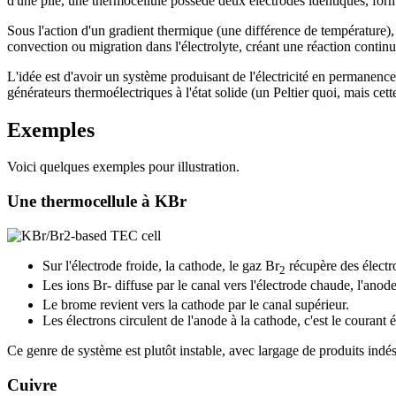
d'une pile, une thermocellule possède deux électrodes identiques, for
Sous l'action d'un gradient thermique (une différence de température),
convection ou migration dans l'électrolyte, créant une réaction continu
L'idée est d'avoir un système produisant de l'électricité en permanenc
générateurs thermoélectriques à l'état solide (un Peltier quoi, mais cette
Exemples
Voici quelques exemples pour illustration.
Une thermocellule à KBr
Sur l'électrode froide, la cathode, le gaz Br
récupère des électro
2
Les ions Br- diffuse par le canal vers l'électrode chaude, l'anod
Le brome revient vers la cathode par le canal supérieur.
Les électrons circulent de l'anode à la cathode, c'est le courant é
Ce genre de système est plutôt instable, avec largage de produits indés
Cuivre