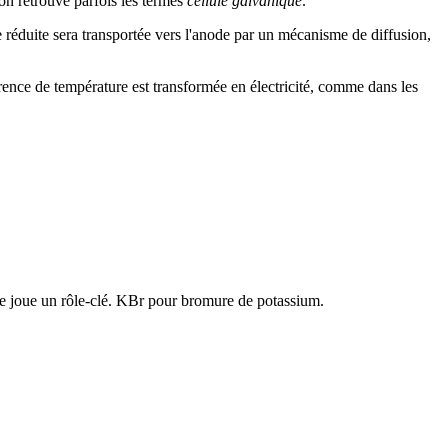
on retrouve parfois les termes
cellule galvanique
.
 réduite sera transportée vers l'anode par un mécanisme de diffusion,
rence de température est transformée en électricité, comme dans les
hite joue un rôle-clé. KBr pour bromure de potassium.