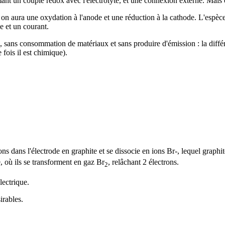
mant un couple redox avec l'électrolyte, et une connexion externe. Mais 
 on aura une oxydation à l'anode et une réduction à la cathode. L'espèce
e et un courant.
e, sans consommation de matériaux et sans produire d'émission : la diffé
 fois il est chimique).
ns dans l'électrode en graphite et se dissocie en ions Br-, lequel grap
e, où ils se transforment en gaz Br
, relâchant 2 électrons.
2
lectrique.
irables.