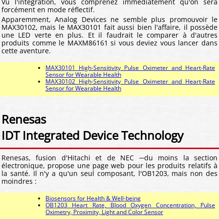
Vu l'intégration, vous comprenez immédiatement qu'on sera
forcément en mode réflectif.
Apparemment, Analog Devices ne semble plus promouvoir le
MAX30102, mais le MAX30101 fait aussi bien l'affaire, il possède
une LED verte en plus. Et il faudrait le comparer à d'autres
produits comme le MAXM86161 si vous deviez vous lancer dans
cette aventure.
MAX30101 High-Sensitivity Pulse Oximeter and Heart-Rate
Sensor for Wearable Health
MAX30102 High-Sensitivity Pulse Oximeter and Heart-Rate
Sensor for Wearable Health
Renesas
IDT Integrated Device Technology
Renesas, fusion d'Hitachi et de NEC ─du moins la section
électronique, propose une page web pour les produits relatifs à
la santé. Il n'y a qu'un seul composant, l'OB1203, mais non des
moindres :
Biosensors for Health & Well-being
OB1203 Heart Rate, Blood Oxygen Concentration, Pulse
Oximetry, Proximity, Light and Color Sensor