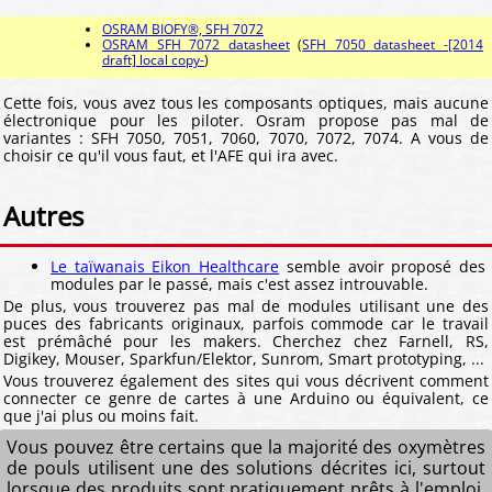
OSRAM BIOFY®, SFH 7072
OSRAM SFH 7072 datasheet
(
SFH 7050 datasheet -[2014
draft] local copy-
)
Cette fois, vous avez tous les composants optiques, mais aucune
électronique pour les piloter. Osram propose pas mal de
variantes : SFH 7050, 7051, 7060, 7070, 7072, 7074. A vous de
choisir ce qu'il vous faut, et l'AFE qui ira avec.
Autres
Le taïwanais Eikon Healthcare
semble avoir proposé des
modules par le passé, mais c'est assez introuvable.
De plus, vous trouverez pas mal de modules utilisant une des
puces des fabricants originaux, parfois commode car le travail
est prémâché pour les makers. Cherchez chez Farnell, RS,
Digikey, Mouser, Sparkfun/Elektor, Sunrom, Smart prototyping, ...
Vous trouverez également des sites qui vous décrivent comment
connecter ce genre de cartes à une Arduino ou équivalent, ce
que j'ai plus ou moins fait.
Vous pouvez être certains que la majorité des oxymètres
de pouls utilisent une des solutions décrites ici, surtout
lorsque des produits sont pratiquement prêts à l'emploi,