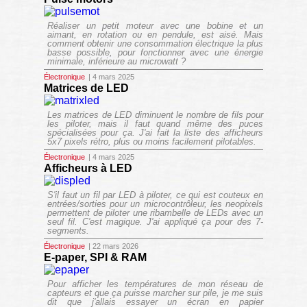
Réaliser un petit moteur avec une bobine et un
aimant, en rotation ou en pendule, est aisé. Mais
comment obtenir une consommation électrique la plus
basse possible, pour fonctionner avec une énergie
minimale, inférieure au microwatt ?
Électronique
| 4 mars 2025
Matrices de LED
Les matrices de LED diminuent le nombre de fils pour
les piloter, mais il faut quand même des puces
spécialisées pour ça. J'ai fait la liste des afficheurs
5x7 pixels rétro, plus ou moins facilement pilotables.
Électronique
| 4 mars 2025
Afficheurs à LED
S'il faut un fil par LED à piloter, ce qui est couteux en
entrées/sorties pour un microcontrôleur, les neopixels
permettent de piloter une ribambelle de LEDs avec un
seul fil. C'est magique. J'ai appliqué ça pour des 7-
segments.
Électronique
| 22 mars 2026
E-paper, SPI & RAM
Pour afficher les températures de mon réseau de
capteurs et que ça puisse marcher sur pile, je me suis
dit que j'allais essayer un écran en papier