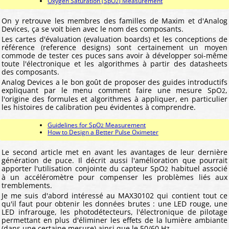
Oxygen Saturation (SpO
) Measurement
2
On y retrouve les membres des familles de Maxim et d'Analog
Devices, ça se voit bien avec le nom des composants.
Les cartes d'évaluation (evaluation boards) et les conceptions de
référence (reference designs) sont certainement un moyen
commode de tester ces puces sans avoir à développer soi-même
toute l'électronique et les algorithmes à partir des datasheets
des composants.
Analog Devices a le bon goût de proposer des guides introductifs
expliquant par le menu comment faire une mesure SpO
,
2
l'origine des formules et algorithmes à appliquer, en particulier
les histoires de calibration peu évidentes à comprendre.
Guidelines for SpO
Measurement
2
How to Design a Better Pulse Oximeter
Le second article met en avant les avantages de leur dernière
génération de puce. Il décrit aussi l'amélioration que pourrait
apporter l'utilisation conjointe du capteur SpO
habituel associé
2
à un accéléromètre pour compenser les problèmes liés aux
tremblements.
Je me suis d'abord intéressé au MAX30102 qui contient tout ce
qu'il faut pour obtenir les données brutes : une LED rouge, une
LED infrarouge, les photodétecteurs, l'électronique de pilotage
permettant en plus d'éliminer les effets de la lumière ambiante
(dans une certaine mesure) ainsi que le 50/60 Hz.