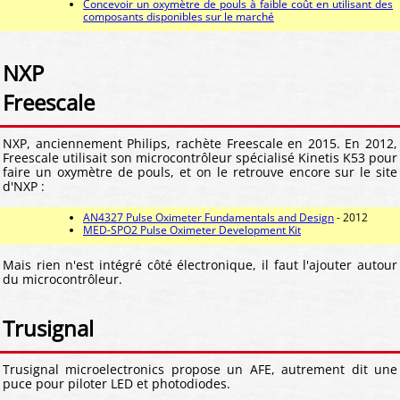
Concevoir un oxymètre de pouls à faible coût en utilisant des
composants disponibles sur le marché
NXP
Freescale
NXP, anciennement Philips, rachète Freescale en 2015. En 2012,
Freescale utilisait son microcontrôleur spécialisé Kinetis K53 pour
faire un oxymètre de pouls, et on le retrouve encore sur le site
d'NXP :
AN4327 Pulse Oximeter Fundamentals and Design
- 2012
MED-SPO2 Pulse Oximeter Development Kit
Mais rien n'est intégré côté électronique, il faut l'ajouter autour
du microcontrôleur.
Trusignal
Trusignal microelectronics propose un AFE, autrement dit une
puce pour piloter LED et photodiodes.