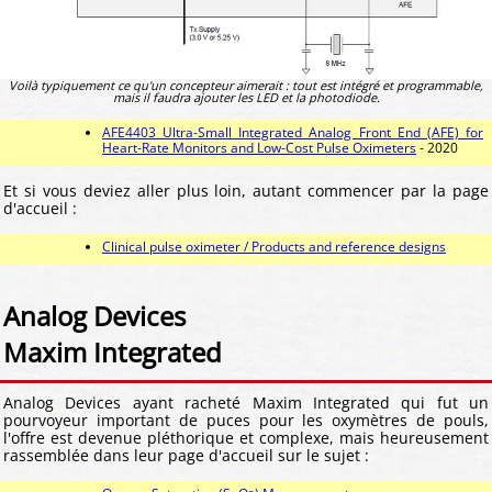
Voilà typiquement ce qu'un concepteur aimerait : tout est intégré et programmable,
mais il faudra ajouter les LED et la photodiode.
AFE4403 Ultra-Small Integrated Analog Front End (AFE) for
Heart-Rate Monitors and Low-Cost Pulse Oximeters
- 2020
Et si vous deviez aller plus loin, autant commencer par la page
d'accueil :
Clinical pulse oximeter / Products and reference designs
Analog Devices
Maxim Integrated
Analog Devices ayant racheté Maxim Integrated qui fut un
pourvoyeur important de puces pour les oxymètres de pouls,
l'offre est devenue pléthorique et complexe, mais heureusement
rassemblée dans leur page d'accueil sur le sujet :