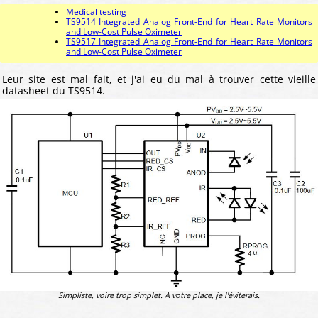
Medical testing
TS9514 Integrated Analog Front-End for Heart Rate Monitors
and Low-Cost Pulse Oximeter
TS9517 Integrated Analog Front-End for Heart Rate Monitors
and Low-Cost Pulse Oximeter
Leur site est mal fait, et j'ai eu du mal à trouver cette vieille
datasheet du TS9514.
Simpliste, voire trop simplet. A votre place, je l'éviterais.