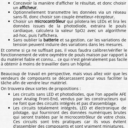
Concevoir la manière d'afficher le résultat, et donc choisir
un
afficheur
,
Optionnellement transmettre les données via un réseau
sans-fil, donc choisir son couple émetteur-récepteur,
Choisir un
microcontrôleur
qui pilotera les LEDs et lira les
données issues de la photodiode, extraira le pouls
cardiaque, calculera la valeur SpO
avec un algorithme
2
ad-hoc, puis l'affichera,
Sans oublier la
batterie
et sa gestion, car les variations de
tension peuvent induire des variations dans les mesures.
Et comme si ça ne suffisait pas, il vous faudra calibrer/vérifier le
fonctionnement de votre oxymètre de pouls maison par rapport à
du matériel fiable et connu... ce qui n'est généralement pas facile
à obtenir à moins de travailler dans un hôpital.
Beaucoup de travail en perspective, mais vous allez voir que les
vendeurs de composants se décarcassent pour vous faciliter la
tâche afin de vendre leur matériel.
On trouvera deux sortes de propositions :
Les circuits sans LED et photodiodes, que l'on appelle AFE
pour Analog Front-End, vendus par les constructeurs qui
ne font que des circuits intégrés et pas d'assemblage.
Les circuits totalement intégrés, LED et électronique de
pilotage, qui fourniront des données numériques brutes
qui seront traitées par le microcontrôleur de votre choix.
Ces circuits sont très pratiques car ils vous évitent
d'assembler des composants et sont vraiment miniatures.