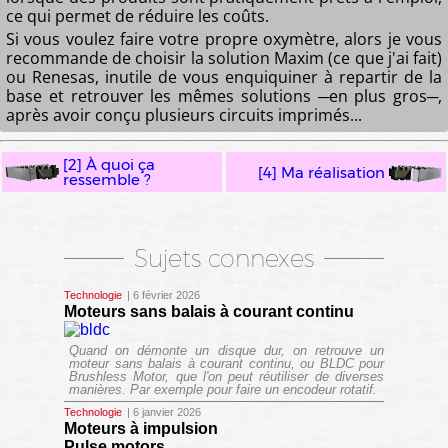
ce qui permet de réduire les coûts.
Si vous voulez faire votre propre oxymètre, alors je vous
recommande de choisir la solution Maxim (ce que j'ai fait)
ou Renesas, inutile de vous enquiquiner à repartir de la
base et retrouver les mêmes solutions ─en plus gros─,
après avoir conçu plusieurs circuits imprimés...
[2] À quoi ça
[4] Ma réalisation
ressemble ?
Sujets connexes
Technologie
| 6 février 2026
Moteurs sans balais à courant continu
Quand on démonte un disque dur, on retrouve un
moteur sans balais à courant continu, ou BLDC pour
Brushless Motor, que l'on peut réutiliser de diverses
manières. Par exemple pour faire un encodeur rotatif.
Technologie
| 6 janvier 2026
Moteurs à impulsion
Pulse motors