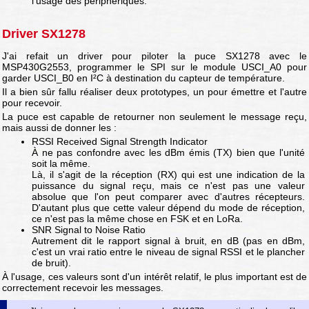
l'usage des périphériques.
Driver SX1278
J'ai refait un driver pour piloter la puce SX1278 avec le
MSP430G2553, programmer le SPI sur le module USCI_A0 pour
garder USCI_B0 en I²C à destination du capteur de température.
Il a bien sûr fallu réaliser deux prototypes, un pour émettre et l'autre
pour recevoir.
La puce est capable de retourner non seulement le message reçu,
mais aussi de donner les :
RSSI Received Signal Strength Indicator
À ne pas confondre avec les dBm émis (TX) bien que l'unité
soit la même.
Là, il s'agit de la réception (RX) qui est une indication de la
puissance du signal reçu, mais ce n'est pas une valeur
absolue que l'on peut comparer avec d'autres récepteurs.
D'autant plus que cette valeur dépend du mode de réception,
ce n'est pas la même chose en FSK et en LoRa.
SNR Signal to Noise Ratio
Autrement dit le rapport signal à bruit, en dB (pas en dBm,
c'est un vrai ratio entre le niveau de signal RSSI et le plancher
de bruit).
À l'usage, ces valeurs sont d'un intérêt relatif, le plus important est de
correctement recevoir les messages.