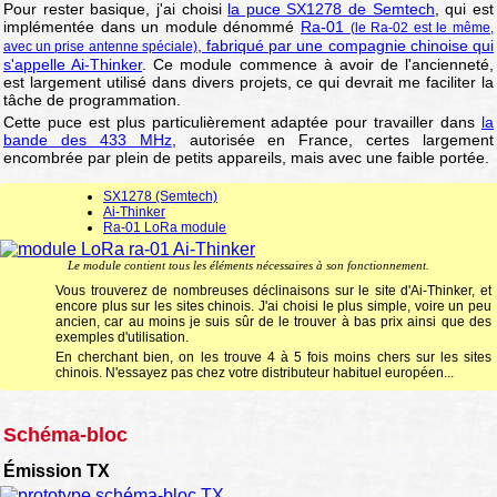
Pour rester basique, j'ai choisi
la puce SX1278 de Semtech
, qui est
implémentée dans un module dénommé
Ra-01
(le Ra-02 est le même,
, fabriqué par une compagnie chinoise qui
avec un prise antenne spéciale)
s'appelle Ai-Thinker
. Ce module commence à avoir de l'ancienneté,
est largement utilisé dans divers projets, ce qui devrait me faciliter la
tâche de programmation.
Cette puce est plus particulièrement adaptée pour travailler dans
la
bande des 433 MHz
, autorisée en France, certes largement
encombrée par plein de petits appareils, mais avec une faible portée.
SX1278 (Semtech)
Ai-Thinker
Ra-01 LoRa module
Le module contient tous les éléments nécessaires à son fonctionnement.
Vous trouverez de nombreuses déclinaisons sur le site d'Ai-Thinker, et
encore plus sur les sites chinois. J'ai choisi le plus simple, voire un peu
ancien, car au moins je suis sûr de le trouver à bas prix ainsi que des
exemples d'utilisation.
En cherchant bien, on les trouve 4 à 5 fois moins chers sur les sites
chinois. N'essayez pas chez votre distributeur habituel européen...
Schéma-bloc
Émission TX