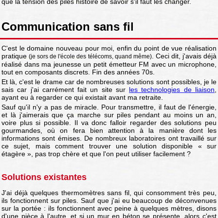
que la tension des piles histoire de savoir s'il faut les changer.
Communication sans fil
C'est le domaine nouveau pour moi, enfin du point de vue réalisation
pratique
. Ceci dit, j'avais déjà
(je sors de l'école des télécoms, quand même)
réalisé dans ma jeunesse un petit émetteur FM avec un microphone,
tout en composants discrets. Fin des années 70s.
Et là, c'est le drame car de nombreuses solutions sont possibles, je le
sais car j'ai carrément fait un site sur
les technologies de liaison
,
ayant eu à regarder ce qui existait avant ma retraite.
Sauf qu'il n'y a pas de miracle. Pour transmettre, il faut de l'énergie,
et là j'aimerais que ça marche sur piles pendant au moins un an,
voire plus si possible. Il va donc falloir regarder des solutions peu
gourmandes, où on fera bien attention à la manière dont les
informations sont émises. De nombreux laboratoires ont travaillé sur
ce sujet, mais comment trouver une solution disponible « sur
étagère », pas trop chère et que l'on peut utiliser facilement ?
Solutions existantes
J'ai déjà quelques thermomètres sans fil, qui consomment très peu,
ils fonctionnent sur piles. Sauf que j'ai eu beaucoup de déconvenues
sur la portée : ils fonctionnent avec peine à quelques mètres, disons
d'une pièce à l'autre, et si un mur en béton se présente, alors c'est