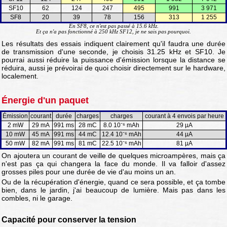
SF10
62
124
247
495
991
3 971
SF8
20
39
78
156
313
1 255
En SF8, ce n'est pas passé à 15.6 kHz.
Et ça n'a pas fonctionné à 250 kHz SF12, je ne sais pas pourquoi.
Les résultats des essais indiquent clairement qu'il faudra une durée
de transmission d'une seconde, je choisis 31.25 kHz et SF10. Je
pourrai aussi réduire la puissance d'émission lorsque la distance se
réduira, aussi je prévoirai de quoi choisir directement sur le hardware,
localement.
Énergie d'un paquet
Émission
courant
durée
charges
charges
courant à 4 envois par heure
2 mW
29 mA
991 ms
28 mC
8.0 10⁻⁶ mAh
29 µA
10 mW
45 mA
991 ms
44 mC
12.4 10⁻⁶ mAh
44 µA
50 mW
82 mA
991 ms
81 mC
22.5 10⁻⁶ mAh
81 µA
On ajoutera un courant de veille de quelques microampères, mais ça
n'est pas ça qui changera la face du monde. Il va falloir d'assez
grosses piles pour une durée de vie d'au moins un an.
Ou de la récupération d'énergie, quand ce sera possible, et ça tombe
bien, dans le jardin, j'ai beaucoup de lumière. Mais pas dans les
combles, ni le garage.
Capacité pour conserver la tension