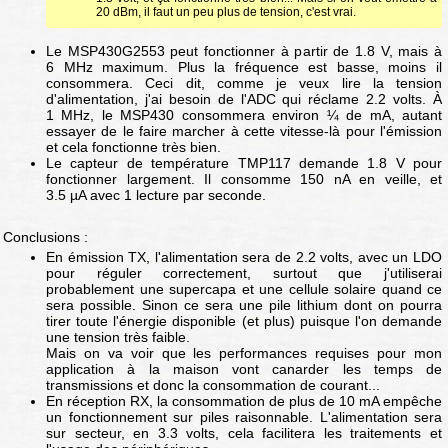
20 dBm, il faut un peu plus de tension, c'est vrai.
Le MSP430G2553 peut fonctionner à partir de 1.8 V, mais à
6 MHz maximum. Plus la fréquence est basse, moins il
consommera. Ceci dit, comme je veux lire la tension
d'alimentation, j'ai besoin de l'ADC qui réclame 2.2 volts. À
1 MHz, le MSP430 consommera environ ¼ de mA, autant
essayer de le faire marcher à cette vitesse-là pour l'émission
et cela fonctionne très bien.
Le capteur de température TMP117 demande 1.8 V pour
fonctionner largement. Il consomme 150 nA en veille, et
3.5 µA avec 1 lecture par seconde.
Conclusions :
En émission TX, l'alimentation sera de 2.2 volts, avec un LDO
pour réguler correctement, surtout que j'utiliserai
probablement une supercapa et une cellule solaire quand ce
sera possible. Sinon ce sera une pile lithium dont on pourra
tirer toute l'énergie disponible (et plus) puisque l'on demande
une tension très faible.
Mais on va voir que les performances requises pour mon
application à la maison vont canarder les temps de
transmissions et donc la consommation de courant...
En réception RX, la consommation de plus de 10 mA empêche
un fonctionnement sur piles raisonnable. L'alimentation sera
sur secteur, en 3.3 volts, cela facilitera les traitements et