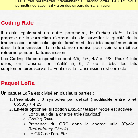
Les autres paramètres interviennent au second ordre. Le CRC vous
permettra de savoir s'il y a eu des erreurs de transmission.
Coding Rate
Il existe également un autre paramètre, le
Coding Rate
. LoRa
propose de la correction d'erreur afin de surveiller la qualité de la
transmission, mais cela ajoute forcément des bits supplémentaires
dans la transmission, la redondance requise pour voir si un bit se
retourne pendant la transmission.
Les Coding Rates disponibles sont 4/5, 4/6, 4/7 et 4/8. Pour 4 bits
utiles, on transmet en réalité 5, 6, 7 ou 8 bits, les bits
supplémentaires servant à vérifier si la transmission est correcte.
Paquet LoRa
Un paquet LoRa est divisé en plusieurs parties :
Préambule : 8 symboles par défaut (modifiable entre 6 et
65535) + 4.25
En-tête optionnel si l'option
Explicit Header Mode
est activée
Longueur de la charge utile (payload)
Coding Rate
Présence du CRC dans la charge utile (
Cyclic
Redundancy Check
)
Le CRC de l'en-tête