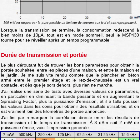
100 mW est suspect car la puce possède un limiteur de courant que je n'ai pas reprogrammé.
Lorsque la transmission se termine, la consommation redescend à
bien moins de 10µA, tout est en mode sommeil, seul le MSP430
tourne pour se réveiller après un temps programmable.
Durée de transmission et portée
Le plus déroutant fut de trouver les bons paramètres pour obtenir la
portée souhaitée, entre les pièces d'une maison, et entre la maison et
le jardin. Je me suis vite rendu compte que le plancher en béton
armé entre le premier étage et le rez-de-chaussée est un vrai
obstacle, et dès que je sors dehors, plus rien ne marche.
J'ai réalisé une série de tests avec diverses valeurs de paramètres,
en particulier en diminuant la bande passante et en augmentant le
Spreading Factor, plus la puissance d'émission, et il a fallu pousser
les valeurs dans les coins pour obtenir des résultats utilisables, et on
est vraiment loin des kilomètres de portée annoncée.
J'ai fini par remarquer la corrélation directe entre les résultats de
transmission et le temps de transmission. À 3 dBm soit 2 mW de
puissance émise, voici l'impression générale :
2 mW
500 kHz
250 kHz
125 kHz
62.5 kHz
31.25 kHz
15.6 kHz