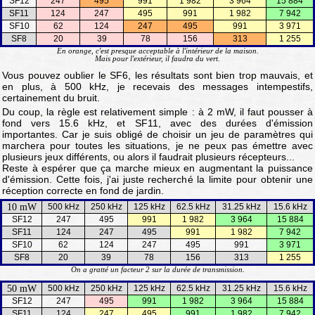
SF12
247
495
991
1 982
3 964
15 884
SF11
124
247
495
991
1 982
7 942
SF10
62
124
247
495
991
3 971
SF8
20
39
78
156
313
1 255
En orange, c'est presque acceptable à l'intérieur de la maison.
Mais pour l'extérieur, il faudra du vert.
Vous pouvez oublier le SF6, les résultats sont bien trop mauvais, et
en plus, à 500 kHz, je recevais des messages intempestifs,
certainement du bruit.
Du coup, la règle est relativement simple : à 2 mW, il faut pousser à
fond vers 15.6 kHz, et SF11, avec des durées d'émission
importantes. Car je suis obligé de choisir un jeu de paramètres qui
marchera pour toutes les situations, je ne peux pas émettre avec
plusieurs jeux différents, ou alors il faudrait plusieurs récepteurs...
Reste à espérer que ça marche mieux en augmentant la puissance
d'émission. Cette fois, j'ai juste recherché la limite pour obtenir une
réception correcte en fond de jardin.
10 mW
500 kHz
250 kHz
125 kHz
62.5 kHz
31.25 kHz
15.6 kHz
SF12
247
495
991
1 982
3 964
15 884
SF11
124
247
495
991
1 982
7 942
SF10
62
124
247
495
991
3 971
SF8
20
39
78
156
313
1 255
On a gratté un facteur 2 sur la durée de transmission.
50 mW
500 kHz
250 kHz
125 kHz
62.5 kHz
31.25 kHz
15.6 kHz
SF12
247
495
991
1 982
3 964
15 884
SF11
124
247
495
991
1 982
7 942