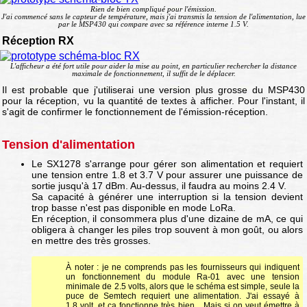
Rien de bien compliqué pour l'émission.
J'ai commencé sans le capteur de température, mais j'ai transmis la tension de l'alimentation, lue
par le MSP430 qui compare avec sa référence interne 1.5 V.
Réception RX
L'afficheur a été fort utile pour aider la mise au point, en particulier rechercher la distance
maximale de fonctionnement, il suffit de le déplacer.
Il est probable que j'utiliserai une version plus grosse du MSP430
pour la réception, vu la quantité de textes à afficher. Pour l'instant, il
s'agit de confirmer le fonctionnement de l'émission-réception.
Tension d'alimentation
Le SX1278 s'arrange pour gérer son alimentation et requiert
une tension entre 1.8 et 3.7 V pour assurer une puissance de
sortie jusqu'à 17 dBm. Au-dessus, il faudra au moins 2.4 V.
Sa capacité à générer une interruption si la tension devient
trop basse n'est pas disponible en mode LoRa.
En réception, il consommera plus d'une dizaine de mA, ce qui
obligera à changer les piles trop souvent à mon goût, ou alors
en mettre des très grosses.
À noter : je ne comprends pas les fournisseurs qui indiquent
un fonctionnement du module Ra-01 avec une tension
minimale de 2.5 volts, alors que le schéma est simple, seule la
puce de Semtech requiert une alimentation. J'ai essayé à
1.8 volt, et ça fonctionne très bien... Mais si on veut émettre à