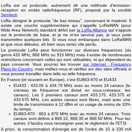
LoRa est un protocole, autrement dit une méthode d'émission-
réception en ondes radiofréquence (RF), proposé par la société
Semtech
.
LoRa désigne le protocole "de bas niveau", concernant le matériel. Il
existe une couche supplémentaire qui s'appelle LoRaWAN (pour
Wide Area Network) standard défini par
la LoRa Alliance
qui s'appuie
sur le protocole de base, et je ne m'en servirai pas, je veux juste
transmettre quelques bits. Si vous vous embarquez dans LoRaWAN
et que vous débutez, eh bien vous serez vite perdu.
Le protocole LoRa peut fonctionner sur diverses fréquences (du
genre 433 MHz, 868 MHz ou 915 MHz) mais il existe de nombreuses
restrictions concernant celles qui sont utilisables, et qui dépendent du
pays concerné. Vous pourrez les trouver
sur Internet : Frequency
Plans by Country
, mais méfiez-vous et vérifiez sur des sites officiels si
vous pouvez travailler dans telle ou telle fréquence.
En France (et souvent en Europe), c'est EU863-870 et EU433 :
EU433 : 433.05 à 434.79 MHz avec au moins 24 canaux (le
créneau de fréquence est divisé en sous-créneaux, les
canaux). Les 3 premiers canaux sont 433.175, 433.375 et
433.575 MHz. Les autres canaux sont libres, mais avec une
limite de transmission à 12 dBm et un usage de moins de 10%
du temps.
EU863-870 : 863 à 870 MHz avec au moins 24 canaux. Trois
canaux sont définis à 868.10, 868.30 et 868.50 MHz. Pour les
autres, il faudra vous renseigner avec le règlement de l'ETSI.
A priori, la consommation d'énergie est de l'ordre de 10 à 100 mA