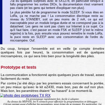
J'ai eu quelques surprises avec le SX1278, en particulier lorsqu'il a
fallu programmer les sorties DIOx, la documentation n'est vraiment
pas claire (et les gens qui tentent d'expliquer non plus).
Le plus pénible fut de programmer le mode SLEEP. Si vous êtes en
LoRa, ça ne marche pas ! La consommation électrique reste au
niveau du STANDBY, soit un peu moins de 2 mA, ce qui est
inacceptable pour un module longue durée et ne correspond pas à la
datasheet. Les gens ne sont pas clairs sur Internet à ce sujet. Ce
qu'il faut faire, c'est passer en mode FSK et SLEEP (c'est le même
registre) à la fois, puis ensuite vous pouvez remettre le mode LoRa,
la puce reste en SLEEP avec une consommation de l'ordre du
microampère. Ouf.
Du coup, lorsque l'ensemble est en veille (je compte émettre
quelques fois par heure), la consommation est de quelques
microampères, ce qui sera très bien pour la longévité des piles.
Prototype et tests
La communication a fonctionné après quelques jours de travail, assez
facilement du reste.
Par contre j'ai été déçu par les premiers essais concernant la portée,
un peu mieux qu'avec le kit eZ430, mais bon, pas de ouf non plus.
Mais bon, les paramètres étaient "au hasard" à ce moment-là.
Un prototypage rapidement fait, facile à adapter.
Au-dessus du MSP430, les 4 contacts pour effectuer la programmation et debugger.
L'écran permet aussi d'afficher les paramètres, pour éviter de se tromper. En particulier, j'ai