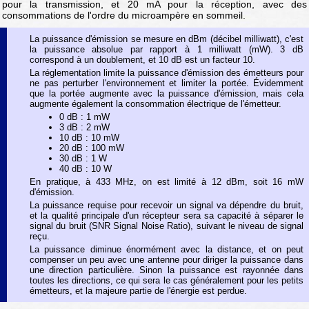
pour la transmission, et 20 mA pour la réception, avec des
consommations de l'ordre du microampère en sommeil.
La puissance d'émission se mesure en dBm (décibel milliwatt), c'est
la puissance absolue par rapport à 1 milliwatt (mW). 3 dB
correspond à un doublement, et 10 dB est un facteur 10.
La réglementation limite la puissance d'émission des émetteurs pour
ne pas perturber l'environnement et limiter la portée. Évidemment
que la portée augmente avec la puissance d'émission, mais cela
augmente également la consommation électrique de l'émetteur.
0 dB : 1 mW
3 dB : 2 mW
10 dB : 10 mW
20 dB : 100 mW
30 dB : 1 W
40 dB : 10 W
En pratique, à 433 MHz, on est limité à 12 dBm, soit 16 mW
d'émission.
La puissance requise pour recevoir un signal va dépendre du bruit,
et la qualité principale d'un récepteur sera sa capacité à séparer le
signal du bruit (SNR Signal Noise Ratio), suivant le niveau de signal
reçu.
La puissance diminue énormément avec la distance, et on peut
compenser un peu avec une antenne pour diriger la puissance dans
une direction particulière. Sinon la puissance est rayonnée dans
toutes les directions, ce qui sera le cas généralement pour les petits
émetteurs, et la majeure partie de l'énergie est perdue.