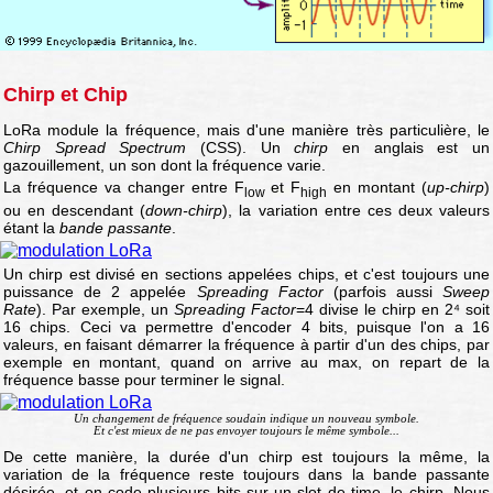
Chirp et Chip
LoRa module la fréquence, mais d'une manière très particulière, le
Chirp Spread Spectrum
(CSS). Un
chirp
en anglais est un
gazouillement, un son dont la fréquence varie.
La fréquence va changer entre F
et F
en montant (
up-chirp
)
low
high
ou en descendant (
down-chirp
), la variation entre ces deux valeurs
étant la
bande passante
.
Un chirp est divisé en sections appelées chips, et c'est toujours une
puissance de 2 appelée
Spreading Factor
(parfois aussi
Sweep
Rate
). Par exemple, un
Spreading Factor
=4 divise le chirp en 2⁴ soit
16 chips. Ceci va permettre d'encoder 4 bits, puisque l'on a 16
valeurs, en faisant démarrer la fréquence à partir d'un des chips, par
exemple en montant, quand on arrive au max, on repart de la
fréquence basse pour terminer le signal.
Un changement de fréquence soudain indique un nouveau symbole.
Et c'est mieux de ne pas envoyer toujours le même symbole...
De cette manière, la durée d'un chirp est toujours la même, la
variation de la fréquence reste toujours dans la bande passante
désirée, et on code plusieurs bits sur un slot de time, le chirp. Nous