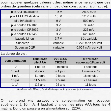
pour rappeler quelques valeurs utiles, même si ce ne sont que des
ordres de grandeur (cela varie un peu d'un constructeur à un autre).
pile AA LR6 alcaline
1,5 V
2800 mAh
pile AAA LR3 alcaline
1,5 V
1250 mAh
pile 9V alcaline
9 V
500 mAh
pile bouton CR1025
3 V
30 mAh
pile bouton CR2032
3 V
225 mAh
pile bouton CR2450
3 V
620 mAh
batterie Li-ion
3.7 V
très variable
Supercap 1F
variable
0.278 mAh par volt
Supercap 0.2F
variable
0.054 mAh par volt
La durée de vie :
1000 mAh
225 mAh
0.278 mAh
consommation
pile AAA
CR2032
supercap 1F par volt
1 A
1 heure
13 minutes
1 seconde
10 mA
4 jours
< 1 jour
1 minute et ½
1 mA
41 jours
9 jours
16 minutes
10 μA
11.5 ans
2.5 ans
27 heures
1 μA
115 ans
25 ans
11 jours
Au-dessus de 10 ans, l'autodécharge de la pile aura fait son œuvre.
On comprend vite qu'avec une consommation en réception
supérieure à 10 mA, il faudrait changer les piles AAA tous les 4
matins. Donc on passera en alimentation sur 220V.