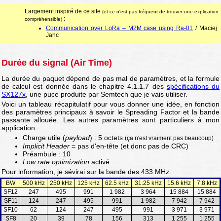
Largement inspiré de ce site
(et ce n'est pas fréquent de trouver une explication
:
compréhensible)
Communication over LoRa – M2M case using Ra-01
/ Maciej
Janc
Durée du signal (Air Time)
La durée du paquet dépend de pas mal de paramètres, et la formule
de calcul est donnée dans le chapitre 4.1.1.7 des
spécifications du
SX127x
, une puce produite par Semtech que je vais utiliser.
Voici un tableau récapitulatif pour vous donner une idée, en fonction
des paramètres principaux à savoir le Spreading Factor et la bande
passante allouée. Les autres paramètres sont particuliers à mon
application :
Charge utile (
payload
) : 5 octets
(ça n'est vraiment pas beaucoup)
Implicit Header
= pas d'en-tête (et donc pas de CRC)
Préambule : 10
Low rate optimization
activé
Pour information, je sévirai sur la bande des 433 MHz.
BW
500 kHz
250 kHz
125 kHz
62.5 kHz
31.25 kHz
15.6 kHz
7.8 kHz
SF12
247
495
991
1 982
3 964
15 884
15 884
SF11
124
247
495
991
1 982
7 942
7 942
SF10
62
124
247
495
991
3 971
3 971
SF8
20
39
78
156
313
1 255
1 255