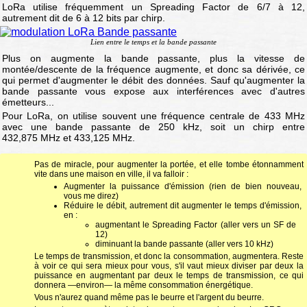
LoRa utilise fréquemment un Spreading Factor de 6/7 à 12,
autrement dit de 6 à 12 bits par chirp.
Lien entre le temps et la bande passante
Plus on augmente la bande passante, plus la vitesse de
montée/descente de la fréquence augmente, et donc sa dérivée, ce
qui permet d'augmenter le débit des données. Sauf qu'augmenter la
bande passante vous expose aux interférences avec d'autres
émetteurs...
Pour LoRa, on utilise souvent une fréquence centrale de 433 MHz
avec une bande passante de 250 kHz, soit un chirp entre
432,875 MHz et 433,125 MHz.
Pas de miracle, pour augmenter la portée, et elle tombe étonnamment
vite dans une maison en ville, il va falloir :
Augmenter la puissance d'émission (rien de bien nouveau,
vous me direz)
Réduire le débit, autrement dit augmenter le temps d'émission,
en :
augmentant le Spreading Factor (aller vers un SF de
12)
diminuant la bande passante (aller vers 10 kHz)
Le temps de transmission, et donc la consommation, augmentera. Reste
à voir ce qui sera mieux pour vous, s'il vaut mieux diviser par deux la
puissance en augmentant par deux le temps de transmission, ce qui
donnera —environ— la même consommation énergétique.
Vous n'aurez quand même pas le beurre et l'argent du beurre.