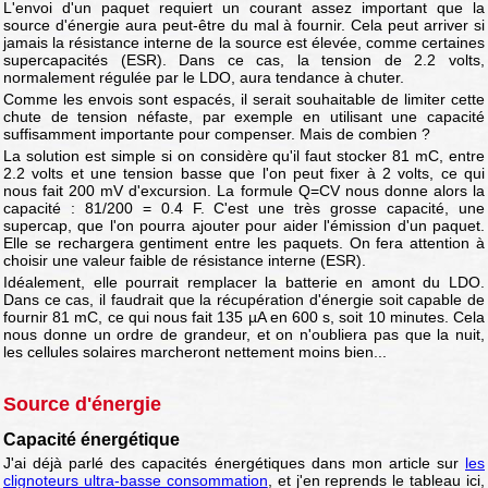
L'envoi d'un paquet requiert un courant assez important que la
source d'énergie aura peut-être du mal à fournir. Cela peut arriver si
jamais la résistance interne de la source est élevée, comme certaines
supercapacités (ESR). Dans ce cas, la tension de 2.2 volts,
normalement régulée par le LDO, aura tendance à chuter.
Comme les envois sont espacés, il serait souhaitable de limiter cette
chute de tension néfaste, par exemple en utilisant une capacité
suffisamment importante pour compenser. Mais de combien ?
La solution est simple si on considère qu'il faut stocker 81 mC, entre
2.2 volts et une tension basse que l'on peut fixer à 2 volts, ce qui
nous fait 200 mV d'excursion. La formule Q=CV nous donne alors la
capacité : 81/200 = 0.4 F. C'est une très grosse capacité, une
supercap, que l'on pourra ajouter pour aider l'émission d'un paquet.
Elle se rechargera gentiment entre les paquets. On fera attention à
choisir une valeur faible de résistance interne (ESR).
Idéalement, elle pourrait remplacer la batterie en amont du LDO.
Dans ce cas, il faudrait que la récupération d'énergie soit capable de
fournir 81 mC, ce qui nous fait 135 µA en 600 s, soit 10 minutes. Cela
nous donne un ordre de grandeur, et on n'oubliera pas que la nuit,
les cellules solaires marcheront nettement moins bien...
Source d'énergie
Capacité énergétique
J'ai déjà parlé des capacités énergétiques dans mon article sur
les
clignoteurs ultra-basse consommation
, et j'en reprends le tableau ici,