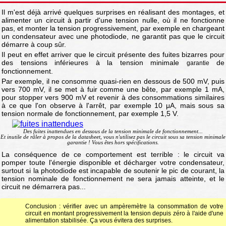
Il m'est déjà arrivé quelques surprises en réalisant des montages, et
alimenter un circuit à partir d'une tension nulle, où il ne fonctionne
pas, et monter la tension progressivement, par exemple en chargeant
un condensateur avec une photodiode, ne garantit pas que le circuit
démarre à coup sûr.
Il peut en effet arriver que le circuit présente des fuites bizarres pour
des tensions inférieures à la tension minimale
de
garantie
fonctionnement.
Par exemple, il ne consomme quasi-rien en dessous de 500 mV, puis
vers 700 mV, il se met à fuir comme une bête, par exemple 1 mA,
pour stopper vers 900 mV et revenir à des consommations similaires
à ce que l'on observe à l'arrêt, par exemple 10 μA, mais sous sa
tension normale de fonctionnement, par exemple 1,5 V.
Des fuites inattendues en dessous de la tension minimale de fonctionnement...
Et inutile de râler à propos de la datasheet, vous n'utilisez pas le circuit sous sa tension minimale
garantie ! Vous êtes hors spécifications.
La conséquence de ce comportement est terrible : le circuit va
pomper toute l'énergie disponible et décharger votre condensateur,
surtout si la photodiode est incapable de soutenir le pic de courant, la
tension nominale de fonctionnement ne sera jamais atteinte, et le
circuit ne démarrera pas...
Conclusion : vérifier avec un ampèremètre la consommation de votre
circuit en montant progressivement la tension depuis zéro à l'aide d'une
alimentation stabilisée. Ça vous évitera des surprises.