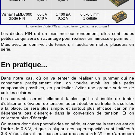
Vishay TEMD7000
60 μA
1 400 μA
0.5x0.5 mm
diode PIN
0,40 V
0,52 V
1 cellule
La dernière diode PIN est ridiculement petite... et pourtant !
Les diodes PIN ont un bien meilleur rendement, elles sont toutes
petites ce qui sera un avantage pour réaliser un minuscule pummer.
Mais avec un demi-volt de tension, il faudra en mettre plusieurs en
série.
En pratique...
Dans notre cas, où on va tenter de réaliser un pummer qui ne
consomme pratiquement rien, on voudra avoir les plus petits
composants possibles, en particulier éviter une grande surface de
cellules solaires.
Les courants seront tellement faibles qu'il est inutile de tenter
d'utiliser un élévateur de tension, autant doubler ou tripler les cellules
à la place, ce sera plus simple, et surtout plus efficace, car on ne
dépensera pas d'énergie dans la conversion de tension. Et on
collectera plus d'énergie.
On mettra donc des photodiodes en série, et comme la tension est de
l'ordre de 0.5 V, et que la plupart des supercapacités sont limitées à
3.3 V (ou alors il faut passer aux grosses à 5.5 V), on s'arrangera