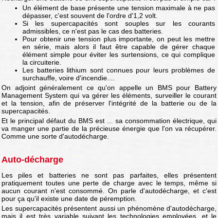
Un élément de base présente une tension maximale à ne pas
dépasser, c'est souvent de l'ordre d'1,2 volt.
Si les supercapacités sont souples sur les courants
admissibles, ce n'est pas le cas des batteries.
Pour obtenir une tension plus importante, on peut les mettre
en série, mais alors il faut être capable de gérer chaque
élément simple pour éviter les surtensions, ce qui complique
la circuiterie.
Les batteries lithium sont connues pour leurs problèmes de
surchauffe, voire d'incendie....
On adjoint généralement ce qu'on appelle un BMS pour Battery
Management System qui va gérer les éléments, surveiller le courant
et la tension, afin de préserver l'intégrité de la batterie ou de la
supercapacités.
Et le principal défaut du BMS est ... sa consommation électrique, qui
va manger une partie de la précieuse énergie que l'on va récupérer.
Comme une sorte d'autodécharge.
Auto-décharge
Les piles et batteries ne sont pas parfaites, elles présentent
pratiquement toutes une perte de charge avec le temps, même si
aucun courant n'est consommé. On parle d'autodécharge, et c'est
pour ça qu'il existe une date de péremption.
Les supercapacités présentent aussi un phénomène d'autodécharge,
mais il est très variable suivant les technologies employées, et le