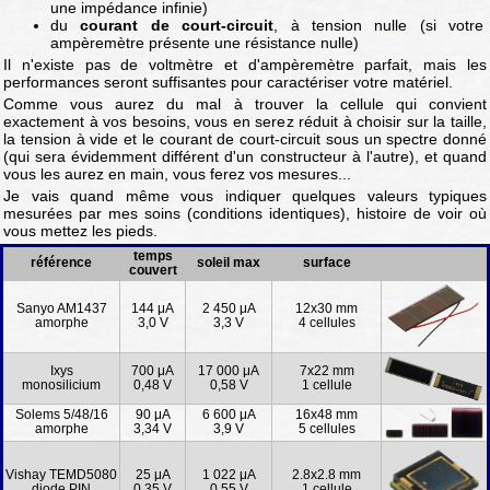
une impédance infinie)
du
courant de court-circuit
, à tension nulle (si votre
ampèremètre présente une résistance nulle)
Il n'existe pas de voltmètre et d'ampèremètre parfait, mais les
performances seront suffisantes pour caractériser votre matériel.
Comme vous aurez du mal à trouver la cellule qui convient
exactement à vos besoins, vous en serez réduit à choisir sur la taille,
la tension à vide et le courant de court-circuit sous un spectre donné
(qui sera évidemment différent d'un constructeur à l'autre), et quand
vous les aurez en main, vous ferez vos mesures...
Je vais quand même vous indiquer quelques valeurs typiques
mesurées par mes soins (conditions identiques), histoire de voir où
vous mettez les pieds.
temps
référence
soleil max
surface
couvert
Sanyo AM1437
144 μA
2 450 μA
12x30 mm
amorphe
3,0 V
3,3 V
4 cellules
Ixys
700 μA
17 000 μA
7x22 mm
monosilicium
0,48 V
0,58 V
1 cellule
Solems 5/48/16
90 μA
6 600 μA
16x48 mm
amorphe
3,34 V
3,9 V
5 cellules
Vishay TEMD5080
25 μA
1 022 μA
2.8x2.8 mm
diode PIN
0,35 V
0,55 V
1 cellule