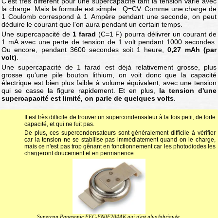
C'est très différent pour une supercapacité tant la tension varie avec
la charge. Mais la formule est simple : Q=CV. Comme une charge de
1 Coulomb correspond à 1 Ampère pendant une seconde, on peut
déduire le courant que l'on aura pendant un certain temps.
Une supercapacité de
1 farad
(C=1 F) pourra délivrer un courant de
1 mA avec une perte de tension de 1 volt pendant 1000 secondes.
Ou encore, pendant 3600 secondes soit 1 heure,
0,27 mAh (par
volt)
.
Une supercapacité de 1 farad est déjà relativement grosse, plus
grosse qu'une pile bouton lithium, on voit donc que la capacité
électrique est bien plus faible à volume équivalent, avec une tension
qui se casse la figure rapidement. Et en plus,
la tension d'une
supercapacité est limité, on parle de quelques volts
.
Il est très difficile de trouver un supercondensateur à la fois petit, de forte
capacité, et qui ne fuit pas.
De plus, ces supercondensateurs sont généralement difficile à vérifier
car la tension ne se stabilise pas immédiatement quand on le charge,
mais ce n'est pas trop gênant en fonctionnement car les photodiodes les
chargeront doucement et en permanence.
Supercap Panasonic EEC-EN0F204AK qui n'est plus fabriquée.