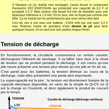
À l'époque où j'ai réalisé mes montages, j'avais trouvé le composant
Panasonic EEC-EN0F204AK qui présentait une capacité de 0,2 F et
acceptait 3.3 V. Mais surtout, elle faisait 6,8 mm de diamètre pour une
épaisseur inférieure à 1.9 mm ! Et en plus, elle ne fuyait pas comme une
bête. Ça se traduit sur les performances que vous verrez plus tard.
Ceci dit, rien à voir avec une batterie : 0.054 mAh par volt, avec 3.3 V
max. Retenez l'ordre de grandeur d'une
dizaine de μA
pour tenir
quelques heures. Et on veut une nuit, parfois longue l'hiver.
Tension de décharge
En fonctionnement, la circuiterie consommera un certain courant,
déchargeant l'élément de stockage. Il va falloir faire face à la chute
de tension qui se produit pendant la décharge, il est connu qu'une
pile neuve présente une tension plus élevée qu'une pile en fin de vie.
C'est pareil pour les batteries, la tension diminue au cours de la
décharge, mais elles présentent une pente plus importante.
La supercapacité est la pire : la tension est directement linéaire de la
capacité électrique disponible, en vertu de la simple loi Q=CV où Q
est la charge en Coulomb, et donc également le produit du courant
par le temps.