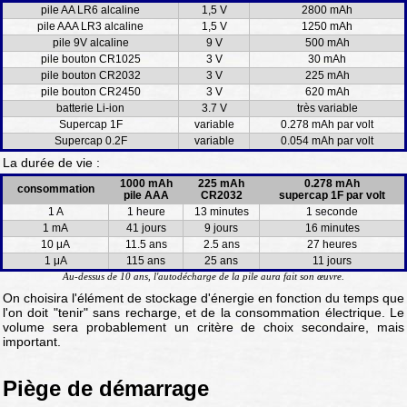
pile AA LR6 alcaline
1,5 V
2800 mAh
pile AAA LR3 alcaline
1,5 V
1250 mAh
pile 9V alcaline
9 V
500 mAh
pile bouton CR1025
3 V
30 mAh
pile bouton CR2032
3 V
225 mAh
pile bouton CR2450
3 V
620 mAh
batterie Li-ion
3.7 V
très variable
Supercap 1F
variable
0.278 mAh par volt
Supercap 0.2F
variable
0.054 mAh par volt
La durée de vie :
1000 mAh
225 mAh
0.278 mAh
consommation
pile AAA
CR2032
supercap 1F par volt
1 A
1 heure
13 minutes
1 seconde
1 mA
41 jours
9 jours
16 minutes
10 μA
11.5 ans
2.5 ans
27 heures
1 μA
115 ans
25 ans
11 jours
Au-dessus de 10 ans, l'autodécharge de la pile aura fait son œuvre.
On choisira l'élément de stockage d'énergie en fonction du temps que
l'on doit "tenir" sans recharge, et de la consommation électrique. Le
volume sera probablement un critère de choix secondaire, mais
important.
Piège de démarrage