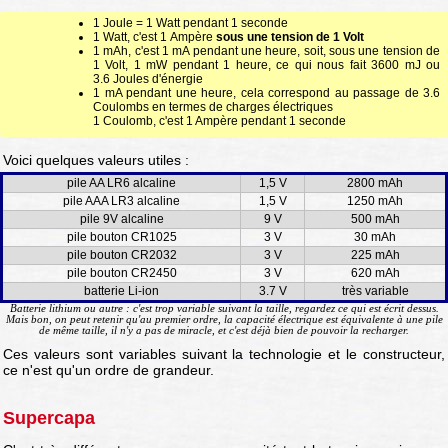
1 Joule = 1 Watt pendant 1 seconde
1 Watt, c'est 1 Ampère
sous une tension de 1 Volt
1 mAh, c'est 1 mA pendant une heure, soit, sous une tension de
1 Volt, 1 mW pendant 1 heure, ce qui nous fait 3600 mJ ou
3.6 Joules d'énergie
1 mA pendant une heure, cela correspond au passage de 3.6
Coulombs en termes de charges électriques
1 Coulomb, c'est 1 Ampère pendant 1 seconde
Voici quelques valeurs utiles :
pile AA LR6 alcaline
1,5 V
2800 mAh
pile AAA LR3 alcaline
1,5 V
1250 mAh
pile 9V alcaline
9 V
500 mAh
pile bouton CR1025
3 V
30 mAh
pile bouton CR2032
3 V
225 mAh
pile bouton CR2450
3 V
620 mAh
batterie Li-ion
3.7 V
très variable
Batterie lithium ou autre : c'est trop variable suivant la taille, regardez ce qui est écrit dessus.
Mais bon, on peut retenir qu'au premier ordre, la capacité électrique est équivalente à une pile
de même taille, il n'y a pas de miracle, et c'est déjà bien de pouvoir la recharger.
Ces valeurs sont variables suivant la technologie et le constructeur,
ce n'est qu'un ordre de grandeur.
Supercapa