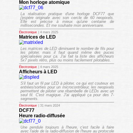
Mon horloge atomique
La réalisation pratique d'une horloge DCF77 que
j'espère originale avec son cercle de 60 neopixels.
Elle est précise à mieux qu'une centaine de
millisecondes. Et me souhaite mon anniversaire.
Électronique
| 4 mars 2025
Matrices de LED
Les matrices de LED diminuent le nombre de fils pour
les piloter, mais il faut quand même des puces
spécialisées pour ça. J'ai fait la liste des afficheurs
5x7 pixels rétro, plus ou moins facilement pilotables.
Électronique
| 4 mars 2025
Afficheurs à LED
S'il faut un fil par LED à piloter, ce qui est couteux en
entrées/sorties pour un microcontrôleur, les neopixels
permettent de piloter une ribambelle de LEDs avec un
seul fil. C'est magique. J'ai appliqué ça pour des 7-
segments.
Électronique
| 31 mars 2024
DCF77
Heure radio-diffusée
Une pendule toujours à l'heure, c'est facile à faire
avec l'aide de la radio-diffusion de l'heure au protocole