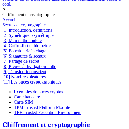
coté.
A
Chiffrement et cryptographie
Accueil
Secrets et cryptographie
[1] Introduction, définitions
[2] Symétrique, asymétrique
[3] Man in the middle
[4] Coffre-fort et biométrie
[5] Fonction de hachage
[6] Signatures & sceaux
[7] Partage de secret
[8] Preuve à divulgation nulle
[9] Transfert inconscient
[10] Nombres aléatoires
[11] Les puces cryptographiques
Exemples de puces cryptos
Carte bancaire
Carte SIM
TPM Trusted Platform Module
TEE Trusted Execution Environment
Chiffrement et cryptographie