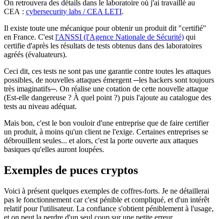
On retrouvera des détails dans le laboratoire où j'ai travaillé au
CEA :
cybersecurity labs / CEA LETI
.
Il existe toute une mécanique pour obtenir un produit dit "certifié"
en France. C'est
l'ANSSI (l'Agence Nationale de Sécurité)
qui
certifie d'après les résultats de tests obtenus dans des laboratoires
agréés (évaluateurs).
Ceci dit, ces tests ne sont pas une garantie contre toutes les attaques
possibles, de nouvelles attaques émergent ─les hackers sont toujours
très imaginatifs─. On réalise une cotation de cette nouvelle attaque
(Est-elle dangereuse ? À quel point ?) puis l'ajoute au catalogue des
tests au niveau adéquat.
Mais bon, c'est le bon vouloir d'une entreprise que de faire certifier
un produit, à moins qu'un client ne l'exige. Certaines entreprises se
débrouillent seules... et alors, c'est la porte ouverte aux attaques
basiques qu'elles auront loupées.
Exemples de puces cryptos
Voici à présent quelques exemples de coffres-forts. Je ne détaillerai
pas le fonctionnement car c'est pénible et compliqué, et d'un intérêt
relatif pour l'utilisateur. La confiance s'obtient péniblement à l'usage,
et on peut la perdre d'un seul coup sur une petite erreur...