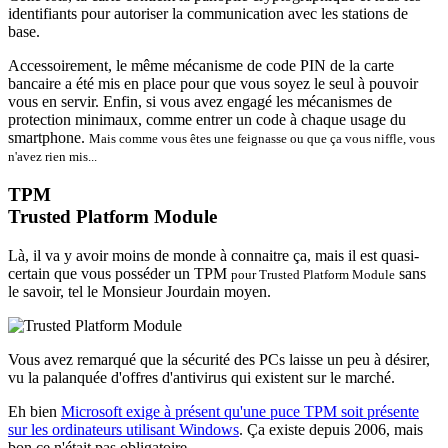
identifiants pour autoriser la communication avec les stations de
base.
Accessoirement, le même mécanisme de code PIN de la carte
bancaire a été mis en place pour que vous soyez le seul à pouvoir
vous en servir. Enfin, si vous avez engagé les mécanismes de
protection minimaux, comme entrer un code à chaque usage du
smartphone.
Mais comme vous êtes une feignasse ou que ça vous niffle, vous
n'avez rien mis...
TPM
Trusted Platform Module
Là, il va y avoir moins de monde à connaitre ça, mais il est quasi-
certain que vous posséder un TPM
sans
pour Trusted Platform Module
le savoir, tel le Monsieur Jourdain moyen.
Vous avez remarqué que la sécurité des PCs laisse un peu à désirer,
vu la palanquée d'offres d'antivirus qui existent sur le marché.
Eh bien
Microsoft exige à présent qu'une puce TPM soit présente
sur les ordinateurs utilisant Windows
. Ça existe depuis 2006, mais
bon ce n'était pas obligatoire.