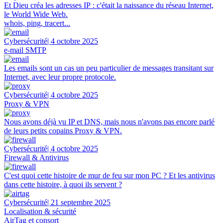
Et Dieu créa les adresses IP : c'était la naissance du réseau Internet,
le World Wide Web.
whois, ping, tracert...
Cybersécurité
| 4 octobre 2025
e-mail SMTP
Les emails sont un cas un peu particulier de messages transitant sur
Internet, avec leur propre protocole.
Cybersécurité
| 4 octobre 2025
Proxy & VPN
Nous avons déjà vu IP et DNS, mais nous n'avons pas encore parlé
de leurs petits copains Proxy & VPN.
Cybersécurité
| 4 octobre 2025
Firewall & Antivirus
C'est quoi cette histoire de mur de feu sur mon PC ? Et les antivirus
dans cette histoire, à quoi ils servent ?
Cybersécurité
| 21 septembre 2025
Localisation & sécurité
AirTag et consort