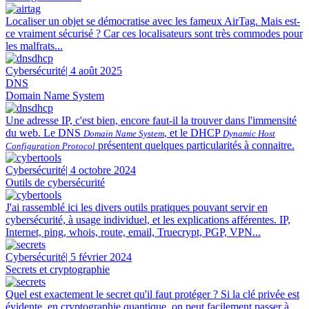
Localiser un objet se démocratise avec les fameux AirTag. Mais est-
ce vraiment sécurisé ? Car ces localisateurs sont très commodes pour
les malfrats...
Cybersécurité
| 4 août 2025
DNS
Domain Name System
Une adresse IP, c'est bien, encore faut-il la trouver dans l'immensité
du web. Le DNS
, et le DHCP
Domain Name System
Dynamic Host
présentent quelques particularités à connaitre.
Configuration Protocol
Cybersécurité
| 4 octobre 2024
Outils de cybersécurité
J'ai rassemblé ici les divers outils pratiques pouvant servir en
cybersécurité, à usage individuel, et les explications afférentes. IP,
Internet, ping, whois, route, email, Truecrypt, PGP, VPN...
Cybersécurité
| 5 février 2024
Secrets et cryptographie
Quel est exactement le secret qu'il faut protéger ? Si la clé privée est
évidente, en cryptographie quantique, on peut facilement passer à