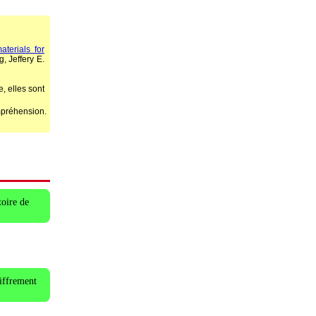
terials for
 Jeffery E.
, elles sont
mpréhension.
toire de
hiffrement