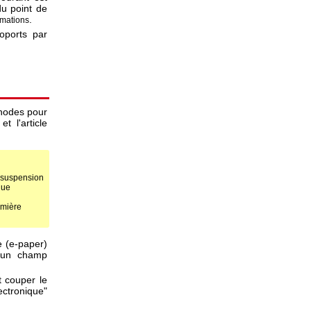
du point de
.
imations
oports par
éthodes pour
t l'article
 suspension
que
umière
e (e-paper)
s un champ
t couper le
lectronique"