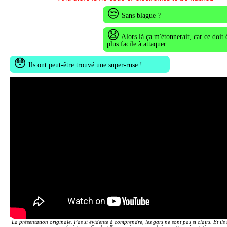
😒
Sans blague ?
😧
Alors là ça m'étonnerait, car ce doit 
plus facile à attaquer.
😳
Ils ont peut-être trouvé une super-ruse !
La présentation originale. Pas si évidente à comprendre, les gars ne sont pas si clairs. Et ils