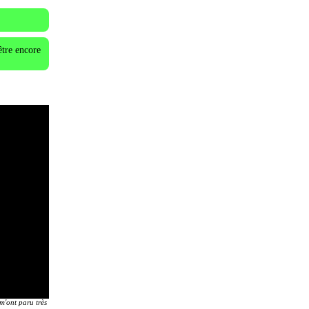
être encore
 m'ont paru très