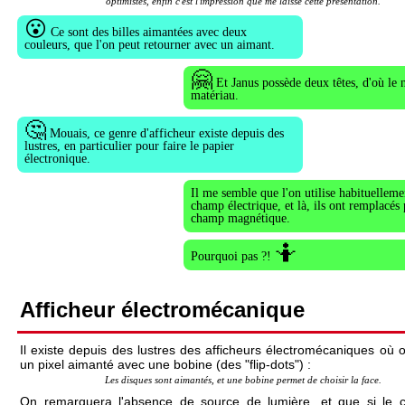
optimistes, enfin c'est l'impression que me laisse cette présentation.
😮
Ce sont des billes aimantées avec deux
couleurs, que l'on peut retourner avec un aimant.
🤗
Et Janus possède deux têtes, d'où le
matériau.
🤔
Mouais, ce genre d'afficheur existe depuis des
lustres, en particulier pour faire le papier
électronique.
Il me semble que l'on utilise habituelleme
champ électrique, et là, ils ont remplacés
champ magnétique.
🤷
Pourquoi pas ?!
Afficheur électromécanique
Il existe depuis des lustres des afficheurs électromécaniques où 
un pixel aimanté avec une bobine (des "flip-dots") :
Les disques sont aimantés, et une bobine permet de choisir la face.
On remarquera l'absence de source de lumière, et que si le c