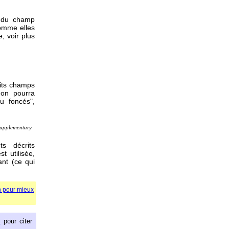
on du champ
 comme elles
, voir plus
tits champs
 on pourra
u foncés",
supplementary
s décrits
 utilisée,
nt (ce qui
n pour mieux
s
pour citer