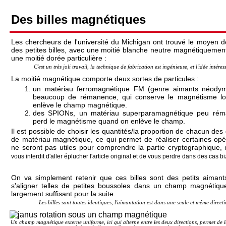
Des billes magnétiques
Les chercheurs de l'université du Michigan ont trouvé le moyen d
des petites billes, avec une moitié blanche neutre magnétiquement
une moitié dorée particulière :
C'est un très joli travail, la technique de fabrication est ingénieuse, et l'idée intéres
La moitié magnétique comporte deux sortes de particules :
un matériau ferromagnétique FM (genre aimants néodym
beaucoup de rémanence, qui conserve le magnétisme lor
enlève le champ magnétique.
des SPIONs, un matériau superparamagnétique peu réma
perd le magnétisme quand on enlève le champ.
Il est possible de choisir les quantités/la proportion de chacun des
de matériau magnétique, ce qui permet de réaliser certaines opé
ne seront pas utiles pour comprendre la partie cryptographique,
vous interdit d'aller éplucher l'article original et de vous perdre dans des cas b
On va simplement retenir que ces billes sont des petits aimant
s'aligner telles de petites boussoles dans un champ magnétiqu
largement suffisant pour la suite.
Les billes sont toutes identiques, l'aimantation est dans une seule et même directi
Un champ magnétique externe uniforme, ici qui alterne entre les deux directions, permet de l