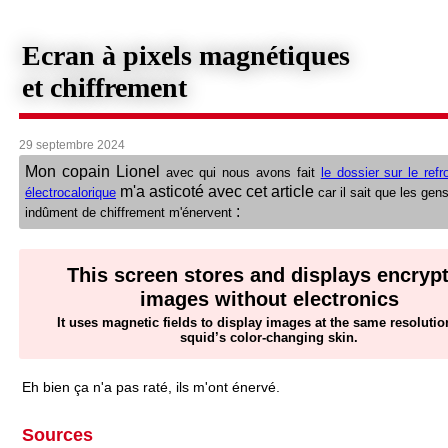
Ecran à pixels magnétiques
et chiffrement
29 septembre 2024
Mon copain Lionel
avec qui nous avons fait
le dossier sur le ref
m'a asticoté avec cet article
électrocalorique
car il sait que les gens
:
indûment de chiffrement m'énervent
This screen stores and displays encryp
images without electronics
It uses magnetic fields to display images at the same resolutio
squid’s color-changing skin.
Eh bien ça n'a pas raté, ils m'ont énervé.
Sources