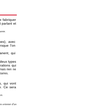
e fabriquer
 parlant et
sante.
es), avec
sque l'on
nent, qui
 deux types
rations qui
mais rien ne
.
izarres
s, qui vont
e. Ce sera
on.
es orienter d'un