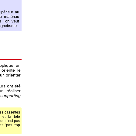
upérieur au
e matériau
 l'on veut
agnétisme.
pplique un
 oriente le
ur orienter
urs ont été
r réaliser
-
supporting
des cassettes
 et la tête
que n'est pas
les "pas trop