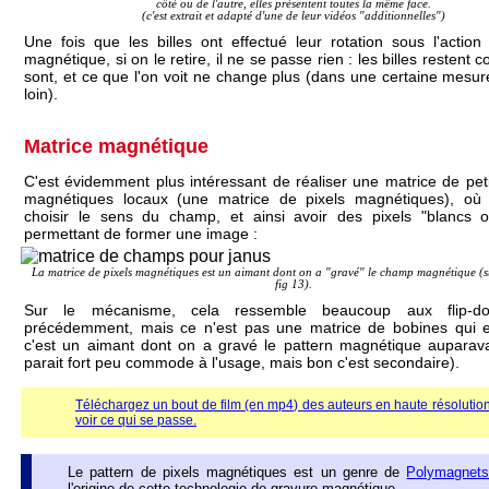
côté ou de l'autre, elles présentent toutes la même face.
(c'est extrait et adapté d'une de leur vidéos "additionnelles")
Une fois que les billes ont effectué leur rotation sous l'acti
magnétique, si on le retire, il ne se passe rien : les billes restent
sont, et ce que l'on voit ne change plus (dans une certaine mesure
loin).
Matrice magnétique
C'est évidemment plus intéressant de réaliser une matrice de pe
magnétiques locaux (une matrice de pixels magnétiques), où
choisir le sens du champ, et ainsi avoir des pixels "blancs o
permettant de former une image :
La matrice de pixels magnétiques est un aimant dont on a "gravé" le champ magnétique (
fig 13).
Sur le mécanisme, cela ressemble beaucoup aux flip-dot
précédemment, mais ce n'est pas une matrice de bobines qui est
c'est un aimant dont on a gravé le pattern magnétique auparava
parait fort peu commode à l'usage, mais bon c'est secondaire).
Téléchargez un bout de film (en mp4) des auteurs en haute résolutio
voir ce qui se passe.
Le pattern de pixels magnétiques est un genre de
Polymagnet
l'origine de cette technologie de gravure magnétique.