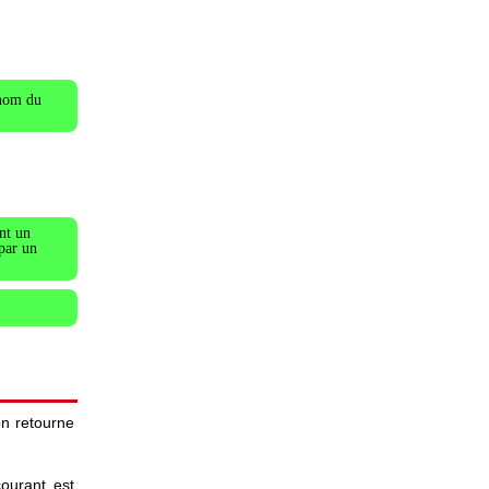
 nom du
nt un
 par un
on retourne
ourant est