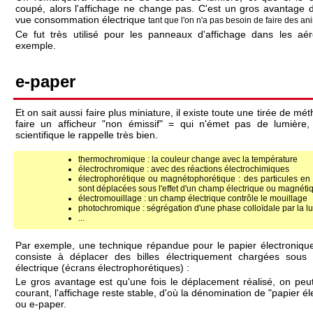
coupé, alors l'affichage ne change pas. C'est un gros avantage 
vue consommation électrique
tant que l'on n'a pas besoin de faire des an
Ce fut très utilisé pour les panneaux d'affichage dans les aér
exemple.
e-paper
Et on sait aussi faire plus miniature, il existe toute une tirée de m
faire un afficheur "non émissif" = qui n'émet pas de lumière, e
scientifique le rappelle très bien.
thermochromique : la couleur change avec la température
électrochromique : avec des réactions électrochimiques
électrophorétique ou magnétophorétique : des particules en
sont déplacées sous l'effet d'un champ électrique ou magnéti
électromouillage : un champ électrique contrôle le mouillage
photochromique : ségrégation d'une phase colloïdale par la l
...
Par exemple, une technique répandue pour le papier électroniqu
consiste à déplacer des billes électriquement chargées sou
électrique (écrans électrophorétiques) :
Le gros avantage est qu'une fois le déplacement réalisé, on peu
courant, l'affichage reste stable, d'où la dénomination de "papier é
ou e-paper.