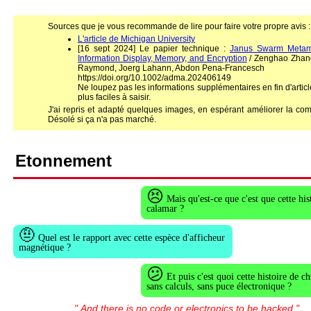
Sources que je vous recommande de lire pour faire votre propre avis :
L'article de Michigan University
[16 sept 2024] Le papier technique :
Janus Swarm Metama
Information Display, Memory, and Encryption
/ Zenghao Zhang,
Raymond, Joerg Lahann, Abdon Pena-Francesch
https://doi.org/10.1002/adma.202406149
Ne loupez pas les informations supplémentaires en fin d'article
plus faciles à saisir.
J'ai repris et adapté quelques images, en espérant améliorer la co
Désolé si ça n'a pas marché.
Etonnement
😣
Mais qu'est-ce que c'est que cette his
calamar ?
🤨
Quel est le rapport avec cette espèce d'afficheur
magnétique ?
😕
Et puis c'est quoi cette histoire de c
sans calculs, sans puce électronique ?
" And there is no code or electronics to be hacked "