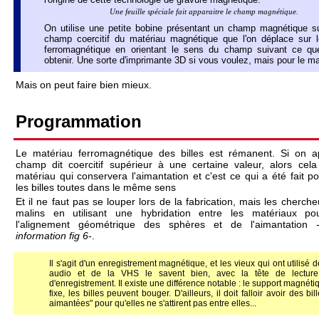
Une feuille spéciale fait apparaitre le champ magnétique.
On utilise une petite bobine présentant un champ magnétique s
champ coercitif du matériau magnétique que l'on déplace sur l
ferromagnétique en orientant le sens du champ suivant ce que
obtenir. Une sorte d'imprimante 3D si vous voulez, mais pour le m
Mais on peut faire bien mieux.
Programmation
Le matériau ferromagnétique des billes est rémanent. Si on a
champ dit coercitif supérieur à une certaine valeur, alors cela
matériau qui conservera l'aimantation et c'est ce qui a été fait po
les billes toutes dans le même sens
Et il ne faut pas se louper lors de la fabrication, mais les cherche
malins en utilisant une hybridation entre les matériaux pou
l'alignement géométrique des sphères et de l'aimantation 
information fig 6
-.
Il s'agit d'un enregistrement magnétique, et les vieux qui ont utilisé 
audio et de la VHS le savent bien, avec la tête de lecture
d'enregistrement. Il existe une différence notable : le support magnéti
fixe, les billes peuvent bouger. D'ailleurs, il doit falloir avoir des bil
aimantées" pour qu'elles ne s'attirent pas entre elles...