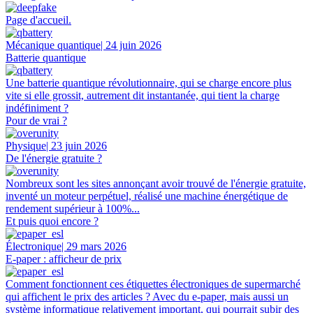
Page d'accueil.
Mécanique quantique
| 24 juin 2026
Batterie quantique
Une batterie quantique révolutionnaire, qui se charge encore plus
vite si elle grossit, autrement dit instantanée, qui tient la charge
indéfiniment ?
Pour de vrai ?
Physique
| 23 juin 2026
De l'énergie gratuite ?
Nombreux sont les sites annonçant avoir trouvé de l'énergie gratuite,
inventé un moteur perpétuel, réalisé une machine énergétique de
rendement supérieur à 100%...
Et puis quoi encore ?
Électronique
| 29 mars 2026
E-paper : afficheur de prix
Comment fonctionnent ces étiquettes électroniques de supermarché
qui affichent le prix des articles ? Avec du e-paper, mais aussi un
système informatique relativement important, qui pourrait subir des