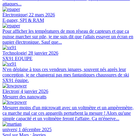
attaques...
Électronique
| 22 mars 2026
E-paper, SPI & RAM
Pour afficher les températures de mon réseau de capteurs et que ça
puisse marcher sur pile, je me suis dit que j'allais essayer un écran en
papier électronique. Sauf que...
Technologie
| 28 janvier 2026
SX91 EQUIPE
N'en déplaise à tous ces vendeurs ignares, souvent nés après leur
conception, je ne changerai pas mes fantastiques chaussures de ski
SX91 équipe.
Electron
| 4 janvier 2026
Mesurer des nanowatts
Mesurer moins d'un microwatt avec un voltmètre et un ampèremètre,
ça marche mal car ces appareils perturbent la mesure ! Alors qu'une
simple capacité et un voltmètre feront l'affaire. Ça m'énerve...
univers
| 1 décembre 2025
Seul sur Mars : âneries