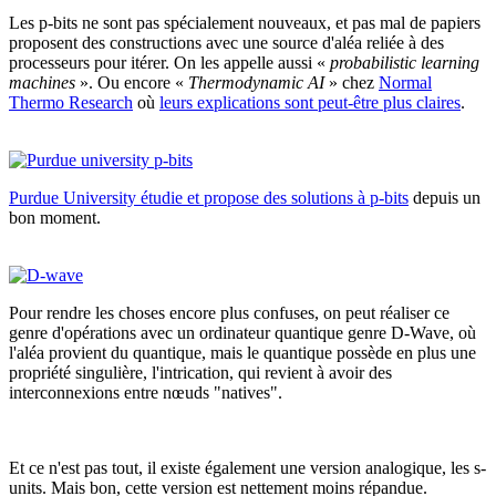
Les p-bits ne sont pas spécialement nouveaux, et pas mal de papiers
proposent des constructions avec une source d'aléa reliée à des
processeurs pour itérer. On les appelle aussi «
probabilistic learning
machines
». Ou encore «
Thermodynamic AI
» chez
Normal
Thermo Research
où
leurs explications sont peut-être plus claires
.
Purdue University étudie et propose des solutions à p-bits
depuis un
bon moment.
Pour rendre les choses encore plus confuses, on peut réaliser ce
genre d'opérations avec un ordinateur quantique genre D-Wave, où
l'aléa provient du quantique, mais le quantique possède en plus une
propriété singulière, l'intrication, qui revient à avoir des
interconnexions entre nœuds "natives".
Et ce n'est pas tout, il existe également une version analogique, les s-
units. Mais bon, cette version est nettement moins répandue.