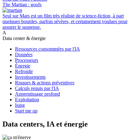
The Martian : goofs
Seul sur Mars est un film très réaliste de science-fiction, à part
quelques bourdes, parfois sévères, et certainement voulues pour
assurer le suspense.
A
Data center & énergie
Ressources consommées par l'IA
Données
Processeurs
Énergie
Refroidir
Investissements
Risques & actions préventives
Calculs requis par l'IA
Apprentissage profond
Exploitation
Ising
Start me up
Data centers, IA et énergie