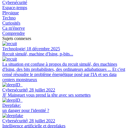
Cybersécurité
Espace-temps
Physique
Techno
Curiosités
Ça m'énerve
Comprendre
Sujets connexes
Technologie
| 18 décembre 2025
Recuit simulé, machine d'Ising, p-bits...
La situation est confuse à propos du recuit simulé, des machines
d'Ising, des bits probabilistes, des ordinateurs adiabatiques ... Et c'est
censé résoudre le problème énergétique posé par l'IA et ses data
centers monstrueux
Cybersécurité
| 28 juillet 2022
JF Mainguet vous prend la tête avec ses sornettes
Deepfake:
un danger pour l'identité ?
Cybersécurité
| 28 juillet 2022
Intelligence artificielle et deepfakes