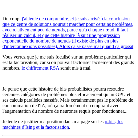
Du coup,
j'ai tenté de comprendre, et je suis arrivé à la conclusion
que ce genre de solutions pourrait marcher pour certains problèmes,
avec relativement peu de nœuds, parce qu'à chaque nœud, il faut
réaliser un calcul, et que cette histoire-là suit une progression
exponentielle du nombre de nœuds (il existe de plus en plus
d'interconnexions possibles). Alors ça se passe mal quand ça grossit
.
Vous verrez que je me suis focalisé sur un problème particulier qui
est la factorisation, car si on pouvait factoriser facilement des grands
nombres,
le chiffrement RSA
serait mis à mal.
Je pense que cette histoire de bits probabilistes pourra résoudre
certaines catégories de problèmes plus efficacement qu'un GPU et
ses calculs parallèles massifs. Mais certainement pas le problème de
consommation de l'IA, où ça ira forcément en empirant avec
l'augmentation du nombre de neurones requis pour fonctionner...
Je tente de justifier ma position dans ma page sur les
p-bits, les
machines d'Ising et la factorisation
.