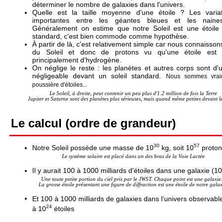
déterminer le nombre de galaxies dans l'univers.
Quelle est la taille moyenne d'une étoile ? Les varia
importantes entre les géantes bleues et les naine
Généralement on estime que notre Soleil est une étoil
standard, c'est bien commode comme hypothèse.
À partir de là, c'est relativement simple car nous connaisso
du Soleil et donc de protons vu qu'une étoile est c
principalement d'hydrogène.
On néglige le reste : les planètes et autres corps sont d
négligeable devant un soleil standard.
Nous sommes vrai
poussière d'étoiles...
Le Soleil, à droite, peut contenir un peu plus d'1.2 million de fois la Terre
Jupiter et Saturne sont des planètes plus sérieuses, mais quand même petites devant le
Le calcul (ordre de grandeur)
30
57
Notre Soleil possède une masse de 10
kg, soit 10
proton
Le système solaire est placé dans un des bras de la Voie Lactée
Il y aurait 100 à 1000 milliards d'étoiles dans une galaxie (10
Une toute petite portion du ciel pris par le JWST. Chaque point est une galaxie.
La grosse étoile présentant une figure de diffraction est une étoile de notre galax
Et 100 à 1000 milliards de galaxies dans l’univers observable
24
à 10
étoiles