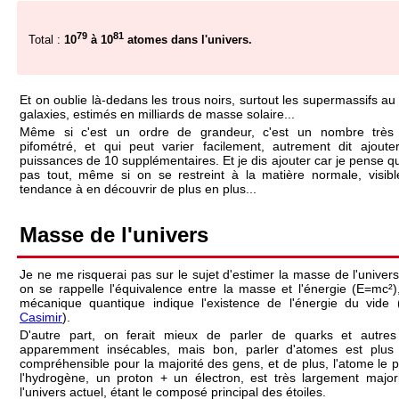
79
81
Total :
10
à 10
atomes dans l'univers.
Et on oublie là-dedans les trous noirs, surtout les supermassifs au
galaxies, estimés en milliards de masse solaire...
Même si c'est un ordre de grandeur, c'est un nombre très
pifométré, et qui peut varier facilement, autrement dit ajoute
puissances de 10 supplémentaires. Et je dis ajouter car je pense qu
pas tout, même si on se restreint à la matière normale, visibl
tendance à en découvrir de plus en plus...
Masse de l'univers
Je ne me risquerai pas sur le sujet d'estimer la masse de l'univers,
on se rappelle l'équivalence entre la masse et l'énergie (E=mc²)
mécanique quantique indique l'existence de l'énergie du vide 
Casimir
).
D'autre part, on ferait mieux de parler de quarks et autres 
apparemment insécables, mais bon, parler d'atomes est plus 
compréhensible pour la majorité des gens, et de plus, l'atome le p
l'hydrogène, un proton + un électron, est très largement major
l'univers actuel, étant le composé principal des étoiles.