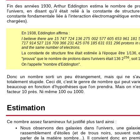
Fin des années 1930, Arthur Eddington estima le nombre de pr
l'univers, en disant qu'il était relié à la constante de structur
constante fondamentale liée à l'interaction électromagnétique entre
chargées).
En 1938, Eddington affirma :
I believe there are 15 747 724 136 275 002 577 605 653 961 181 
717 914 527 116 709 366 231 425 076 185 631 031 296 protons in 
and the same number of electrons.
La constante de structure fine était estimée à l'époque être 1/136, 
256
"prouva" que le nombre de protons dans l'univers était 136 2
, soit
On l'appelle "nombre d'Eddington".
Donc un nombre sorti un peu étrangement, mais qui ne s'a
totalement stupide. Ceci dit, c'est le genre de nombre qui peut vari
beaucoup en fonction d'hypothèses que l'on prendra. Mais on n'e
facteur 10 près. Ni même 100 ou 1000.
Estimation
Ce nombre assez faramineux fut justifié plus tard ainsi :
Nous observons des galaxies dans l'univers, une galaxi
rassemblement d'étoiles (et de trous noirs, souvent oub
parler de la matière sombre...). Il convient donc en premi