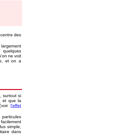
 centre des
 largement
r quelques
'on ne voit
e, et on a
 surtout si
, et que la
(voir
l'effet
particules
facilement
lus simple,
itaire dans