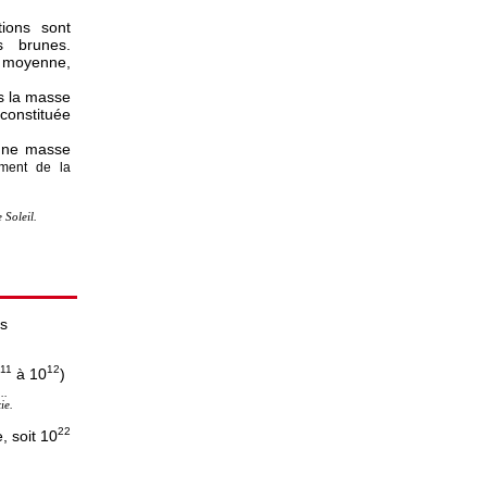
tions sont
s brunes.
e moyenne,
ns la masse
onstituée
'une masse
ment de la
 Soleil.
s
11
12
à 10
)
..
ie.
22
, soit 10