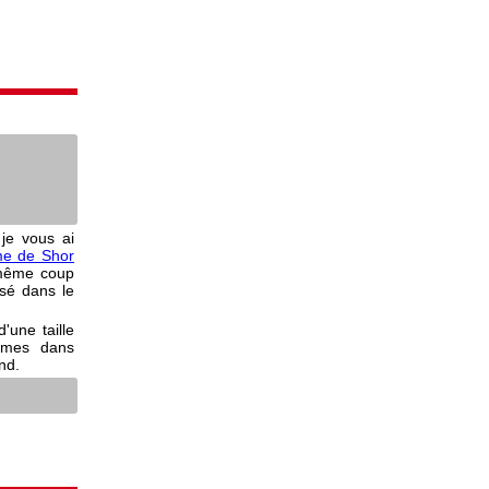
 je vous ai
hme de Shor
 même coup
isé dans le
'une taille
omes dans
nd.