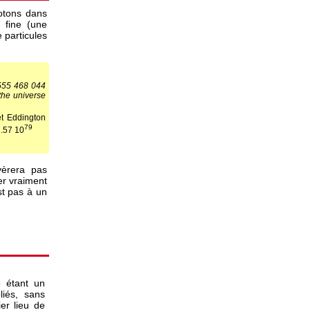
otons dans
e fine (une
 particules
555 468 044
the universe
et Eddington
79
 1.57 10
vèrera pas
er vraiment
st pas à un
e étant un
liés, sans
er lieu de