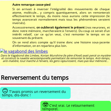
Autre remarque casse-pied
Si on arrivait à inverser l'intégralité des mouvements de chaque
atome, molécule... y compris quantiquement, alors on remonterait
effectivement le temps, du moins nous aurions cette impression (le
temps avancerait normalement mais tous les phénomènes seraient
inversés).
Accessoirement,
on oublierait également le présent
(nos neurones, et
donc notre mémoire, marcheraient à l'envers). Du coup ce serait d'un
intérêt relatif, car ce qu'on veut, c'est remonter le temps en se
souvenant du présent.
On se rend alors compte qu'il traine donc une histoire sous-jacente
d'information, on en reparlera plus loin.
Dans
le Vagabond des Limbes
, Korian Munshine (le père d'Axel) avait percé ce mystère
et construit la navette versotemporelle permettant de remonter le temps. Anti-temps,
anti-matière, tout marche à l'envers, les gens rajeunissent, mais pas leur mémoire...
Renversement du temps
🙃
T'avais promis un reversement du
temps, dis-donc !
🤓
C'est vrai. Le retournement
temporel.