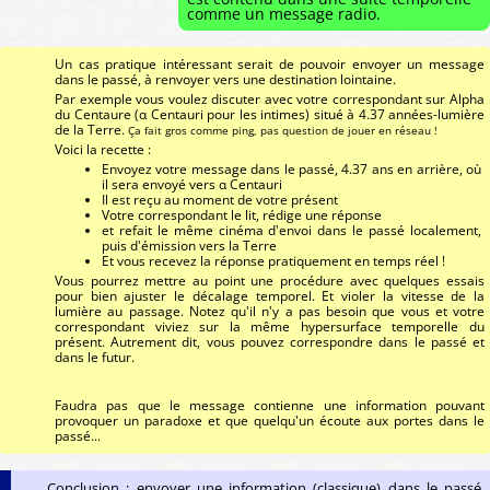
comme un message radio.
Un cas pratique intéressant serait de pouvoir envoyer un message
dans le passé, à renvoyer vers une destination lointaine.
Par exemple vous voulez discuter avec votre correspondant sur Alpha
du Centaure (α Centauri pour les intimes) situé à 4.37 années-lumière
de la Terre.
Ça fait gros comme ping, pas question de jouer en réseau !
Voici la recette :
Envoyez votre message dans le passé, 4.37 ans en arrière, où
il sera envoyé vers α Centauri
Il est reçu au moment de votre présent
Votre correspondant le lit, rédige une réponse
et refait le même cinéma d'envoi dans le passé localement,
puis d'émission vers la Terre
Et vous recevez la réponse pratiquement en temps réel !
Vous pourrez mettre au point une procédure avec quelques essais
pour bien ajuster le décalage temporel. Et violer la vitesse de la
lumière au passage. Notez qu'il n'y a pas besoin que vous et votre
correspondant viviez sur la même hypersurface temporelle du
présent. Autrement dit, vous pouvez correspondre dans le passé et
dans le futur.
Faudra pas que le message contienne une information pouvant
provoquer un paradoxe et que quelqu'un écoute aux portes dans le
passé...
Conclusion : envoyer une information (classique) dans le passé