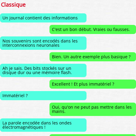
Classique
Un journal contient des informations
C'est un bon début. Vraies ou fausses.
Nos souvenirs sont encodés dans les
interconnexions neuronales
Bien. Un autre exemple plus basique ?
Ah je sais. Des bits stockés sur un
disque dur ou une mémoire flash.
Excellent ! Et plus immatériel ?
Immatériel ?
Oui, qu'on ne peut pas mettre dans les
mains.
La parole encodée dans les ondes
électromagnétiques !