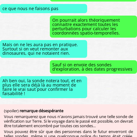
ce que nous ne faisons pas
On pourrait alors théoriquement
connaitre exactement toutes les
perturbations pour calculer les
coordonnées spatio-temporelles.
Mais on ne les aura pas en pratique.
Surtout si on veut remonter aux
dinosaures, qui ne notaient rien.
Sauf si on envoie des sondes
d'exploration, à des dates progressives
Ah ben oui, la sonde notera tout, et en
plus elle sera déjà là au moment de
faire le vrai saut pour confirmer la
faisabilité !
(spoiler)
remarque désespérante
Vous remarquerez que nous n'avons jamais trouvé une telle sonde de
vérification sur Terre. Si le voyage dans le passé est possible, on devrait
être totalement encombré par toutes ces sondes...
Vous pouvez être sûr que des personnes dans le futur enverront de
telles sondes, même si une quelconque police du temps était créée.