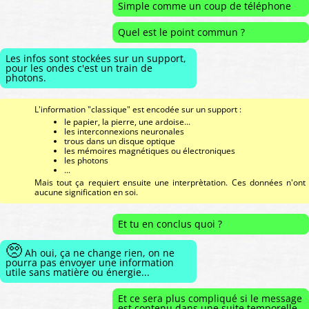
Simple comme un coup de téléphone
Quel est le point commun ?
Les infos sont stockées sur un support,
pour les ondes c'est un train de
photons.
L'information "classique" est encodée sur un support :
le papier, la pierre, une ardoise...
les interconnexions neuronales
trous dans un disque optique
les mémoires magnétiques ou électroniques
les photons
...
Mais tout ça requiert ensuite une interprètation. Ces données n'ont
aucune signification en soi.
Et tu en conclus quoi ?
🥺
Ah oui, ça ne change rien, on ne
pourra pas envoyer une information
utile sans matière ou énergie...
Et ce sera plus compliqué si le message
est contenu dans une suite temporelle