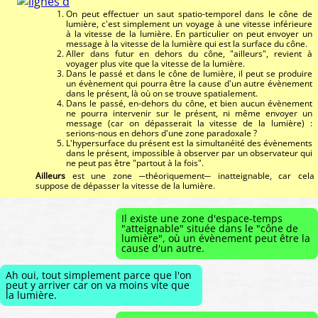
On peut effectuer un saut spatio-temporel dans le cône de
lumière, c'est simplement un voyage à une vitesse inférieure
à la vitesse de la lumière. En particulier on peut envoyer un
message à la vitesse de la lumière qui est la surface du cône.
Aller dans futur en dehors du cône, "ailleurs", revient à
voyager plus vite que la vitesse de la lumière.
Dans le passé et dans le cône de lumière, il peut se produire
un évènement qui pourra être la cause d'un autre évènement
dans le présent, là où on se trouve spatialement.
Dans le passé, en-dehors du cône, et bien aucun évènement
ne pourra intervenir sur le présent, ni même envoyer un
message (car on dépasserait la vitesse de la lumière) :
serions-nous en dehors d'une zone paradoxale ?
L'hypersurface du présent est la simultanéité des évènements
dans le présent, impossible à observer par un observateur qui
ne peut pas être "partout à la fois".
Ailleurs
est une zone ─théoriquement─ inatteignable, car cela
suppose de dépasser la vitesse de la lumière.
Il existe une zone d'espace-temps
"atteignable" située dans le "cône de
lumière", où un évènement peut être la
cause d'un autre.
Ah oui, tout simplement parce que l'on
peut y arriver car on va moins vite que
la lumière.