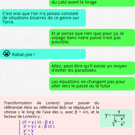
du Loto avant le tirage
C'est vrai que l'on n'a jamais constaté
de situations bizarres de ce genre sur
Terre.
Et je pense que rien que pour ça, le
voyage dans notre passé n'est pas
possible.
😭
Rabat-joie !
Allez, peut-être qu'il existe un moyen
d'éviter les paradoxes.
Les équations ne changent pas pour
aller vers le passé ou le futur
Transformation de Lorentz pour passer du
référentiel Alice au référentiel Bob se déplaçant à la
vitesse v le long de l'axe des x, avec β = v/c, et le
facteur de Lorentz γ :
│ ct' = γ ( ct - β x )
│ x' = γ ( x - β ct )
│ y' = y
│ z' = z