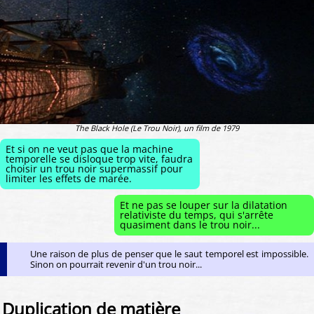
The Black Hole (Le Trou Noir), un film de 1979
Et si on ne veut pas que la machine
temporelle se disloque trop vite, faudra
choisir un trou noir supermassif pour
limiter les effets de marée.
Et ne pas se louper sur la dilatation
relativiste du temps, qui s'arrête
quasiment dans le trou noir...
Une raison de plus de penser que le saut temporel est impossible.
Sinon on pourrait revenir d'un trou noir...
Duplication de matière