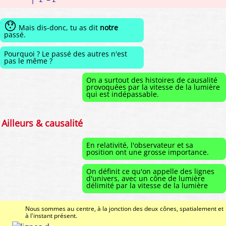
😯
Mais dis-donc, tu as dit
notre
passé.
Pourquoi ? Le passé des autres n'est
pas le même ?
On a surtout des histoires de causalité
provoquées par la vitesse de la lumière
qui est indépassable.
Ailleurs & causalité
En relativité, l'observateur et sa
position ont une grosse importance.
On définit ce qu'on appelle des lignes
d'univers, avec un cône de lumière
délimité par la vitesse de la lumière
Nous sommes au centre, à la jonction des deux cônes, spatialement et
à l'instant présent.