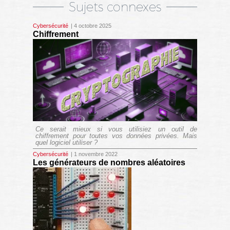
Sujets connexes
Cybersécurité
| 4 octobre 2025
Chiffrement
Ce serait mieux si vous utilisiez un outil de
chiffrement pour toutes vos données privées. Mais
quel logiciel utiliser ?
Cybersécurité
| 1 novembre 2022
Les générateurs de nombres aléatoires