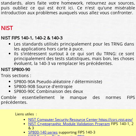
standards, alors faite votre homework, retournez aux sources,
puis oubliez ce qui est écrit ici. Ce n'est qu'une misérable
introduction aux problèmes auxquels vous allez vous confronter.
NIST
NIST FIPS 140-1, 140-2 & 140-3
Les standards utilisés principalement pour les TRNG dans
les applications hors carte à puce.
Ils s'intéressent surtout à ce qui sort du TRNG: ce sont
principalement des tests statistiques, mais bon, les choses
évoluent, la 140-3 va remplacer les précédentes.
NIST SP800-90
Trois sections :
SP800-90A Pseudo-aléatoire / déterministe)
SP800-90B Source d'entropie
SP800-90C Combinaison des deux
Comble essentiellement le manque des normes FIPS
précédentes.
Liens utiles :
NIST Computer Security Resource Center https://csrc.nist.gov/
NIST Cryptographic Module Validation Program
FIPS 140-1, 2
& 3
SP800-140 series
supporting FIPS 140-3