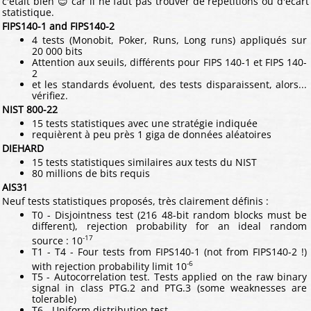
c'était bien 😊 car il ne faut pas trouver de répétitions ou d'écart
statistique.
FIPS140-1 and FIPS140-2
4 tests (Monobit, Poker, Runs, Long runs) appliqués sur
20 000 bits
Attention aux seuils, différents pour FIPS 140-1 et FIPS 140-
2
et les standards évoluent, des tests disparaissent, alors...
vérifiez.
NIST 800-22
15 tests statistiques avec une stratégie indiquée
requièrent à peu près 1 giga de données aléatoires
DIEHARD
15 tests statistiques similaires aux tests du NIST
80 millions de bits requis
AIS31
Neuf tests statistiques proposés, très clairement définis :
T0 - Disjointness test (216 48-bit random blocks must be
different), rejection probability for an ideal random
-17
source : 10
T1 - T4 - Four tests from FIPS140-1 (not from FIPS140-2 !)
-6
with rejection probability limit 10
T5 - Autocorrelation test. Tests applied on the raw binary
signal in class PTG.2 and PTG.3 (some weaknesses are
tolerable)
T6 - Uniform distribution test