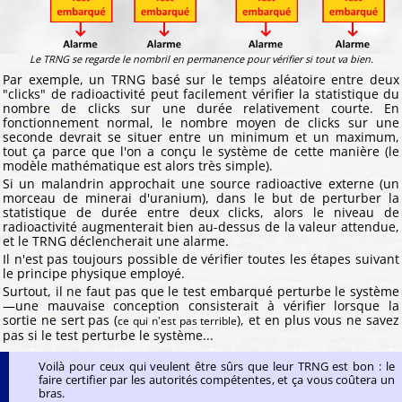
Le TRNG se regarde le nombril en permanence pour vérifier si tout va bien.
Par exemple, un TRNG basé sur le temps aléatoire entre deux
"clicks" de radioactivité peut facilement vérifier la statistique du
nombre de clicks sur une durée relativement courte. En
fonctionnement normal, le nombre moyen de clicks sur une
seconde devrait se situer entre un minimum et un maximum,
tout ça parce que l'on a conçu le système de cette manière (le
modèle mathématique est alors très simple).
Si un malandrin approchait une source radioactive externe (un
morceau de minerai d'uranium), dans le but de perturber la
statistique de durée entre deux clicks, alors le niveau de
radioactivité augmenterait bien au-dessus de la valeur attendue,
et le TRNG déclencherait une alarme.
Il n'est pas toujours possible de vérifier toutes les étapes suivant
le principe physique employé.
Surtout, il ne faut pas que le test embarqué perturbe le système
—une mauvaise conception consisterait à vérifier lorsque la
sortie ne sert pas (
), et en plus vous ne savez
ce qui n'est pas terrible
pas si le test perturbe le système...
Voilà pour ceux qui veulent être sûrs que leur TRNG est bon : le
faire certifier par les autorités compétentes, et ça vous coûtera un
bras.