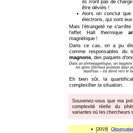
ils n'ont pas de charge
être déviés !
Alors on conclut que 
électrons, qui sont e
Mais l'étrangeté ne s'arrêt
l'effet Hall thermique
a
magnétique !
Dans ce cas, on a pu élim
comme responsables du tr
magnons
, des paquets d'on
Dans un ferromagnétique, un magnon (
les spins (flèches) pointent dans un
matériau – est dévié vers le 
Eh bien sûr, la quantific
complexifier la situation.
Souvenez-vous que ma prése
complexité réelle du ph
variantes où les chercheurs se
[2019]
Observati