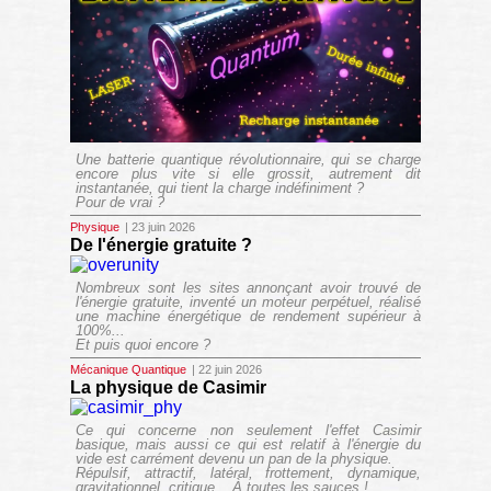
Une batterie quantique révolutionnaire, qui se charge
encore plus vite si elle grossit, autrement dit
instantanée, qui tient la charge indéfiniment ?
Pour de vrai ?
Physique
| 23 juin 2026
De l'énergie gratuite ?
Nombreux sont les sites annonçant avoir trouvé de
l'énergie gratuite, inventé un moteur perpétuel, réalisé
une machine énergétique de rendement supérieur à
100%...
Et puis quoi encore ?
Mécanique Quantique
| 22 juin 2026
La physique de Casimir
Ce qui concerne non seulement l'effet Casimir
basique, mais aussi ce qui est relatif à l'énergie du
vide est carrément devenu un pan de la physique.
Répulsif, attractif, latéral, frottement, dynamique,
gravitationnel, critique... À toutes les sauces !