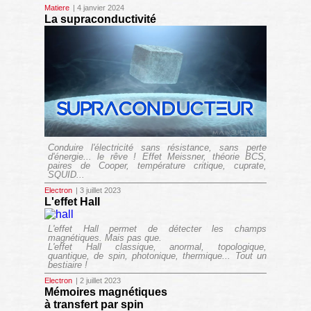
Matiere
| 4 janvier 2024
La supraconductivité
Conduire l'électricité sans résistance, sans perte
d'énergie... le rêve ! Effet Meissner, théorie BCS,
paires de Cooper, température critique, cuprate,
SQUID...
Electron
| 3 juillet 2023
L'effet Hall
L'effet Hall permet de détecter les champs
magnétiques. Mais pas que.
L'effet Hall classique, anormal, topologique,
quantique, de spin, photonique, thermique... Tout un
bestiaire !
Electron
| 2 juillet 2023
Mémoires magnétiques
à transfert par spin