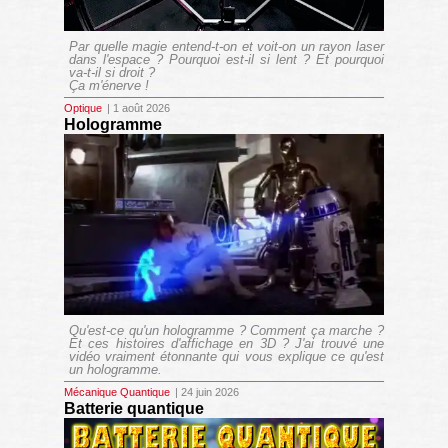
Par quelle magie entend-t-on et voit-on un rayon laser
dans l'espace ? Pourquoi est-il si lent ? Et pourquoi
va-t-il si droit ?
Ça m'énerve !
Optique
| 1 août 2026
Hologramme
Qu'est-ce qu'un hologramme ? Comment ça marche ?
Et ces histoires d'affichage en 3D ? J'ai trouvé une
vidéo vraiment étonnante qui vous explique ce qu'est
un hologramme.
Mécanique Quantique
| 24 juin 2026
Batterie quantique