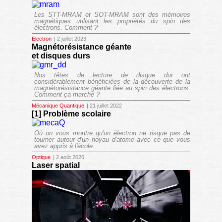
Les STT-MRAM et SOT-MRAM sont des mémoires
magnétiques utilisant les propriétés du spin des
électrons. Comment ?
Electron
| 2 juillet 2023
Magnétorésistance géante
et disques durs
Nos têtes de lecture de disque dur ont
considérablement bénéficiées de la découverte de la
magnétorésistance géante liée au spin des électrons.
Comment ça marche ?
Mécanique Quantique
| 21 juillet 2022
[1] Problème scolaire
Où on vous montre qu'un électron ne risque pas de
tourner autour d'un noyau d'atome avec ce que vous
avez appris à l'école.
Optique
| 2 août 2026
Laser spatial