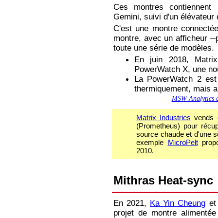
Ces montres contiennent 
Gemini, suivi d'un élévateu
C'est une montre connectée
montre, avec un afficheur ─pa
toute une série de modèles.
En juin 2018, Matri
PowerWatch X, une nou
La PowerWatch 2 est
thermiquement, mais aus
MSW Analytics a
Matrix Industries
vends d
(Prometheus) pour récupé
source chaude et d'une so
exemple
MicroPelt
propo
2010.
Mithras Heat-sync
En 2021,
Ka Yin Cheung
e
projet de montre alimentée