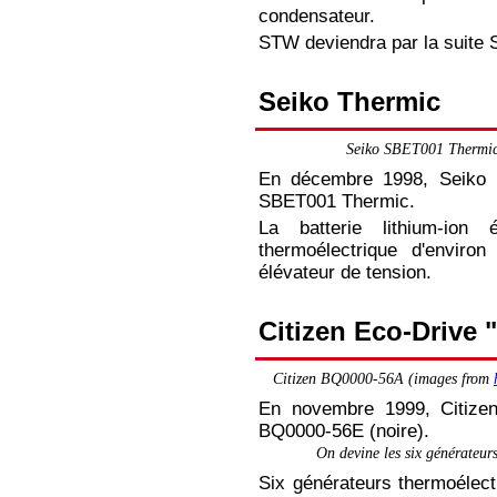
Thermatron
condensateur.
STW deviendra par la suite 
STW
Seiko Thermic
Thermatron
Seiko
Seiko SBET001 Thermic 
En décembre 1998, Seiko pr
Thermic
SBET001 Thermic.
La batterie lithium-ion
Citizen Eco-
thermoélectrique d'envir
élévateur de tension.
Drive
"thermo"
Citizen Eco-Drive 
Perpetua
Citizen BQ0000-56A (images from
En novembre 1999, Citizen
Power
BQ0000-56E (noire).
On devine les six générateurs
Matrix
Six générateurs thermoélect