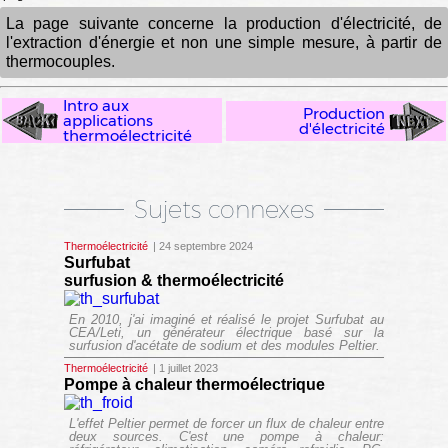
La page suivante concerne la production d'électricité, de
l'extraction d'énergie et non une simple mesure, à partir de
thermocouples.
Intro aux
Production
applications
d'électricité
thermoélectricité
Sujets connexes
Thermoélectricité
| 24 septembre 2024
Surfubat
surfusion & thermoélectricité
En 2010, j'ai imaginé et réalisé le projet Surfubat au
CEA/Leti, un générateur électrique basé sur la
surfusion d'acétate de sodium et des modules Peltier.
Thermoélectricité
| 1 juillet 2023
Pompe à chaleur thermoélectrique
L'effet Peltier permet de forcer un flux de chaleur entre
deux sources. C'est une pompe à chaleur: