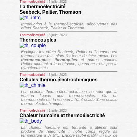
Thermoélectricité
| 3 juillet 2023
La thermoélectricité
Seebeck, Peltier, Thomson
Introduction à la thermoélectricité, découvertes des
effets Seebeck, Peltier et Thomson.
Thermoélectricité
| 3 juillet 2023
Thermocouples
Expliquer les effets Seebeck, Peltier et Thomson est
rarement bien fait, alors j'ai tenté de faire mieux. Les
thermocouples, thermopiles
et autres modules
Peltier ajoutent à la confusion, quand ce n'est pas la
pyroélectricité !
Thermoélectricité
| 3 juillet 2023
Cellules thermo-électrochimiques
Les cellules thermo-électrochimique ne sont que la
version liquide des thermocouples. Ou un
thermocouple est la version à l'état solide d'une cellule
thermo-électrochimique.
Thermoélectricité
| 1 juillet 2023
Chaleur humaine et thermoélectricité
La chaleur humaine est tentante à utiliser pour
produire de l'électricité : notre corps régule sa
température à 37.5°C. Encore faut-il établir un flux de