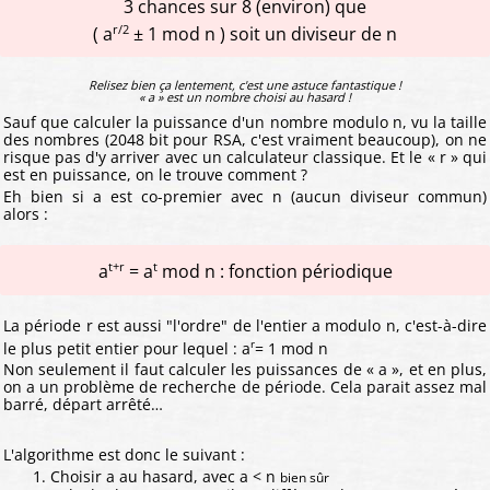
3 chances sur 8 (environ) que
r/2
( a
± 1 mod n ) soit un diviseur de n
Relisez bien ça lentement, c'est une astuce fantastique !
« a » est un nombre choisi au hasard !
Sauf que calculer la puissance d'un nombre modulo n, vu la taille
des nombres (2048 bit pour RSA, c'est vraiment beaucoup), on ne
risque pas d'y arriver avec un calculateur classique. Et le « r » qui
est en puissance, on le trouve comment ?
Eh bien si a est co-premier avec n (aucun diviseur commun)
alors :
t+r
t
a
= a
mod n : fonction périodique
La période r est aussi "l'ordre" de l'entier a modulo n, c'est-à-dire
r
le plus petit entier pour lequel : a
= 1 mod n
Non seulement il faut calculer les puissances de « a », et en plus,
on a un problème de recherche de période. Cela parait assez mal
barré, départ arrêté…
L'algorithme est donc le suivant :
Choisir a au hasard, avec a < n
bien sûr