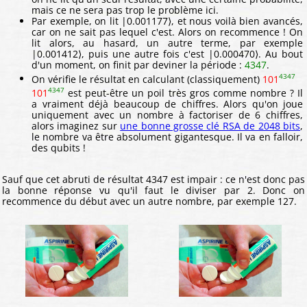
mais ce ne sera pas trop le problème ici.
Par exemple, on lit |0.001177⟩, et nous voilà bien avancés,
car on ne sait pas lequel c'est. Alors on recommence ! On
lit alors, au hasard, un autre terme, par exemple
|0.001412⟩, puis une autre fois c'est |0.000470⟩. Au bout
d'un moment, on finit par deviner la période :
4347
.
4347
On vérifie le résultat en calculant (classiquement)
101
4347
101
est peut-être un poil très gros comme nombre ? Il
a vraiment déjà beaucoup de chiffres. Alors qu'on joue
uniquement avec un nombre à factoriser de 6 chiffres,
alors imaginez sur
une bonne grosse clé RSA de 2048 bits
,
le nombre va être absolument gigantesque. Il va en falloir,
des qubits !
Sauf que cet abruti de résultat 4347 est impair : ce n'est donc pas
la bonne réponse vu qu'il faut le diviser par 2. Donc on
recommence du début avec un autre nombre, par exemple 127.