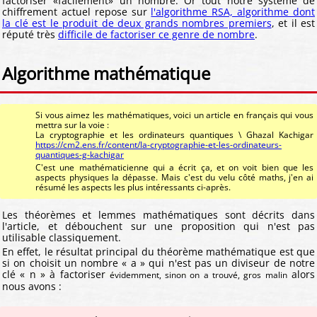
factoriser «facilement» un nombre. Or tout notre système de
chiffrement actuel repose sur
l'algorithme RSA, algorithme dont
la clé est le produit de deux grands nombres premiers
, et il est
réputé très
difficile de factoriser ce genre de nombre
.
Algorithme mathématique
Si vous aimez les mathématiques, voici un article en français qui vous
mettra sur la voie :
La cryptographie et les ordinateurs quantiques \ Ghazal Kachigar
https://cm2.ens.fr/content/la-cryptographie-et-les-ordinateurs-
quantiques-g-kachigar
C'est une mathématicienne qui a écrit ça, et on voit bien que les
aspects physiques la dépasse. Mais c'est du velu côté maths, j'en ai
résumé les aspects les plus intéressants ci-après.
Les théorèmes et lemmes mathématiques sont décrits dans
l'article, et débouchent sur une proposition qui n'est pas
utilisable classiquement.
En effet, le résultat principal du théorème mathématique est que
si on choisit un nombre « a » qui n'est pas un diviseur de notre
clé « n » à factoriser
alors
évidemment, sinon on a trouvé, gros malin
nous avons :