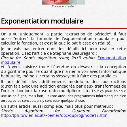
Il vous en reste ?
Exponentiation modulaire
On a vu uniquement la partie "extraction de période". Il faut
aussi "entrer" la formule de l'exponentiation modulaire pour
calculer la fonction, et c'est là que le bât blesse en réalité.
Je ne vais pas entrer dans les détails ici pour réaliser cette
opération. Lisez l'article de Stéphane Beauregard :
Circuit for Shor's algorithm using 2n+3 qubits
Exponentiation
modulaire
et là vous saisirez toute l'étendue du désastre : la conception
d'algorithme pour le quantique n'a rien à voir avec l'informatique
habituelle, même si certains s'essayent à faire des parallèles.
Il faut définir des additionneurs modulo n, des soustractions
(qu'on fait avec une addition encadrée par deux transformées de
Fourier -bonjour la ruse-), du multiplieur, etc.
Tout ça pour finir sur
une usine à gaz, mais bon, il existe aussi des programmes informatiques bien
.
tordus, et les concepteurs y sont pour quelque chose
Un autre article, aussi complexe, mais plus pour matheux :
Shor's Algorithm for Quantum Factorization
http://tph.tuwien.ac.at/~oemer/doc/quprog/node18.html