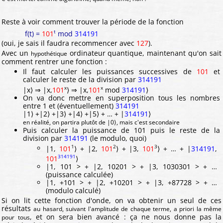
Reste à voir comment trouver la période de la fonction
t
f(t) =
101
mod
314191
(oui, je sais il faudra recommencer avec
127
).
Avec un
ordinateur quantique, maintenant qu'on sait
hypothétique
comment rentrer une fonction :
Il faut calculer les puissances successives de
101
et
calculer le reste de la division par
314191
x
x
|x⟩ ⇒ |x,
101
⟩ ⇒ |x,
101
mod
314191
⟩
On va donc mettre en superposition tous les nombres
entre 1 et (éventuellement)
314191
|1⟩ +|2⟩ +|3⟩ +|4⟩ +|5⟩ + … + |
314191
⟩
en réalité, on partira plutôt de |0⟩, mais c'est secondaire
Puis calculer la puissance de 101 puis le reste de la
division par
314191
(le modulo, quoi)
1
2
3
|1,
101
⟩ + |2,
101
⟩ + |3,
101
⟩ + … + |
314191
,
314191
101
⟩
|1, 101 > + |2, 10201 > + |3, 1030301 > + …
(puissance calculée)
|1, +101 > + |2, +10201 > + |3, +87728 > + …
(modulo calculé)
Si on lit cette fonction d'onde, on va obtenir un seul de ces
résultats
au hasard, suivant l'amplitude de chaque terme, a priori la même
, et on sera bien avancé : ça ne nous donne pas la
pour tous