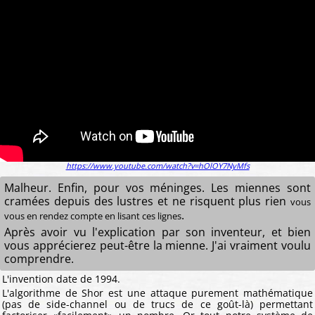
https://www.youtube.com/watch?v=hOlOY7NyMfs
Malheur. Enfin, pour vos méninges. Les miennes sont
cramées depuis des lustres et ne risquent plus rien
vous
.
vous en rendez compte en lisant ces lignes
Après avoir vu l'explication par son inventeur, et bien
vous apprécierez peut-être la mienne. J'ai vraiment voulu
comprendre.
L'invention date de 1994.
L'algorithme de Shor est une attaque purement mathématique
(pas de side-channel ou de trucs de ce goût-là) permettant