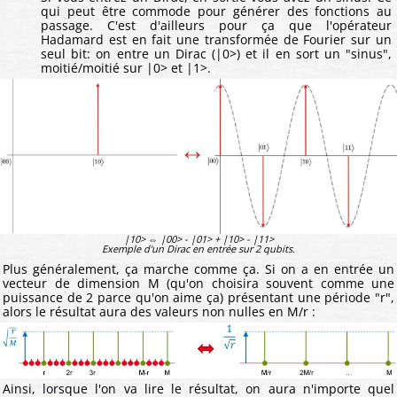
qui peut être commode pour générer des fonctions au
passage. C'est d'ailleurs pour ça que l'opérateur
Hadamard est en fait une transformée de Fourier sur un
seul bit: on entre un Dirac (|0>) et il en sort un "sinus",
moitié/moitié sur |0> et |1>.
|10> ⇔ |00> - |01> + |10> - |11>
Exemple d'un Dirac en entrée sur 2 qubits.
Plus généralement, ça marche comme ça. Si on a en entrée un
vecteur de dimension M (qu'on choisira souvent comme une
puissance de 2 parce qu'on aime ça) présentant une période "r",
alors le résultat aura des valeurs non nulles en M/r :
Ainsi, lorsque l'on va lire le résultat, on aura n'importe quel