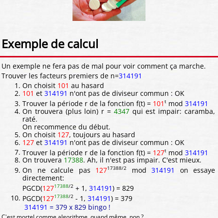
Exemple de calcul
Un exemple ne fera pas de mal pour voir comment ça marche.
Trouver les facteurs premiers de n=
314191
On choisit
101
au hasard
101
et
314191
n'ont pas de diviseur commun : OK
t
Trouver la période r de la fonction f(t) =
101
mod
314191
On trouvera (plus loin) r =
4347
qui est impair: caramba,
raté.
On recommence du début.
On choisit
127
, toujours au hasard
127
et
314191
n'ont pas de diviseur commun : OK
t
Trouver la période r de la fonction f(t) =
127
mod
314191
On trouvera
17388
. Ah, il n'est pas impair. C'est mieux.
17388/2
On ne calcule pas
127
mod
314191
on essaye
directement:
17388
/2
PGCD(
127
+ 1,
314191
) = 829
17388
/2
PGCD(
127
- 1,
314191
) = 379
314191
= 379 x 829 bingo !
C'est mortel comme algorithme, quand même, non ?