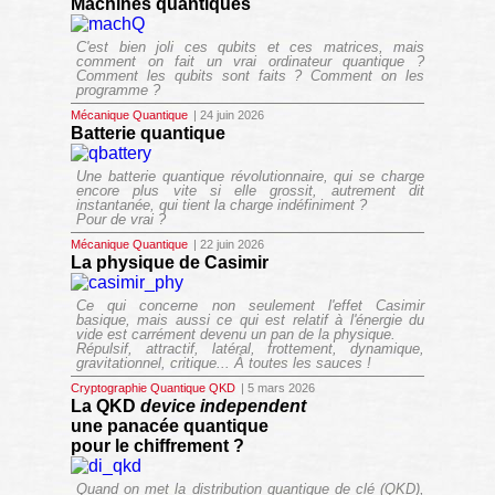
Machines quantiques
C'est bien joli ces qubits et ces matrices, mais
comment on fait un vrai ordinateur quantique ?
Comment les qubits sont faits ? Comment on les
programme ?
Mécanique Quantique
| 24 juin 2026
Batterie quantique
Une batterie quantique révolutionnaire, qui se charge
encore plus vite si elle grossit, autrement dit
instantanée, qui tient la charge indéfiniment ?
Pour de vrai ?
Mécanique Quantique
| 22 juin 2026
La physique de Casimir
Ce qui concerne non seulement l'effet Casimir
basique, mais aussi ce qui est relatif à l'énergie du
vide est carrément devenu un pan de la physique.
Répulsif, attractif, latéral, frottement, dynamique,
gravitationnel, critique... À toutes les sauces !
Cryptographie Quantique QKD
| 5 mars 2026
La QKD
device independent
une panacée quantique
pour le chiffrement ?
Quand on met la distribution quantique de clé (QKD),