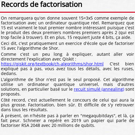
Records de factorisation
On remarquera qu'on donne souvent 15=3x5 comme exemple de
factorisation avec un ordinateur quantique réel. Remarquez que
15 est vraiment le tout premier nombre intéressant puisque c'est
le produit des deux premiers nombres premiers après 2 (qui est
trop facile à trouver). Et en plus, 15 requiert juste 4 bits, ça aide.
Ceci dit, c'est pratiquement un exercice d'école que de factoriser
15 avec l'algorithme de Shor.
Comme c'est un peu long à expliquer, autant aller voir
directement l'explication avec Qiskit :
https://qiskit.org/textbook/ch-algorithms/shor.html
C'est bien
expliqué pas à pas, vous avez tous les détails, avec les ruses,
dedans.
L'algorithme de Shor n'est pas le seul proposé. Cet algorithme
utilise un ordinateur quantique universel, mais d'autres
solutions, en particulier basé sur le
recuit simulé (annealing)
sont
proposés.
Côté record, c'est actuellement le concours de celui qui aura la
plus grosse. Factorisation, bien sûr. Et difficile de s'y retrouver
dans tous les résultats.
À présent, on n'hésite pas à parler en "megaqubitdays", et là, ça
fait peur. Schneier a repéré en 2019 un papier qui parle de
factoriser RSA 2048 avec 20 millions de qubits.