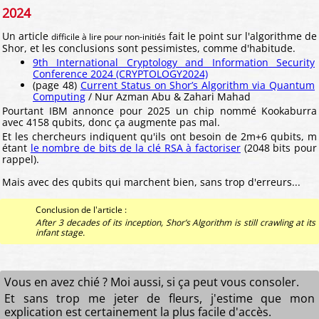
2024
Un article
fait le point sur l'algorithme de
difficile à lire pour non-initiés
Shor, et les conclusions sont pessimistes, comme d'habitude.
9th International Cryptology and Information Security
Conference 2024 (CRYPTOLOGY2024)
(page 48)
Current Status on Shor’s Algorithm via Quantum
Computing
/ Nur Azman Abu & Zahari Mahad
Pourtant IBM annonce pour 2025 un chip nommé Kookaburra
avec 4158 qubits, donc ça augmente pas mal.
Et les chercheurs indiquent qu'ils ont besoin de 2m+6 qubits, m
étant
le nombre de bits de la clé RSA à factoriser
(2048 bits pour
rappel).
Mais avec des qubits qui marchent bien, sans trop d'erreurs...
Conclusion de l'article :
After 3 decades of its inception, Shor’s Algorithm is still crawling at its
infant stage.
Vous en avez chié ? Moi aussi, si ça peut vous consoler.
Et sans trop me jeter de fleurs, j'estime que mon
explication est certainement la plus facile d'accès.