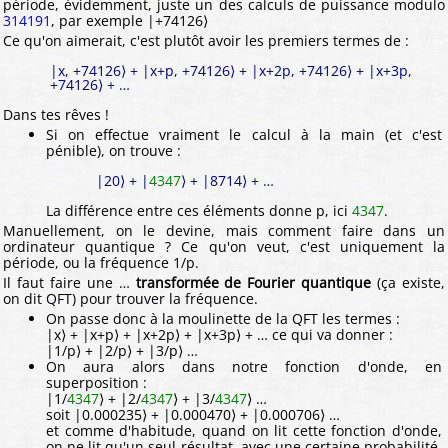
période, évidemment, juste un des calculs de puissance modulo
314191
, par exemple |+74126⟩
Ce qu'on aimerait, c'est plutôt avoir les premiers termes de :
|x, +74126⟩ + |x+p, +74126⟩ + |x+2p, +74126⟩ + |x+3p,
+74126⟩ + …
Dans tes rêves !
Si on effectue vraiment le calcul à la main (et c'est
pénible), on trouve :
|20⟩ + |
4347
⟩ + |8714⟩ + …
La différence entre ces éléments donne p, ici
4347
.
Manuellement, on le devine, mais comment faire dans un
ordinateur quantique ? Ce qu'on veut, c'est uniquement la
période, ou la fréquence 1/p.
Il faut faire une …
transformée de Fourier quantique
(ça existe,
on dit QFT) pour trouver la fréquence.
On passe donc à la moulinette de la QFT les termes :
|x⟩ + |x+p⟩ + |x+2p⟩ + |x+3p⟩ + … ce qui va donner :
|1/p⟩ + |2/p⟩ + |3/p⟩ …
On aura alors dans notre fonction d'onde, en
superposition :
|1/
4347
⟩ + |2/
4347
⟩ + |3/
4347
⟩ …
soit |0.000235⟩ + |0.000470⟩ + |0.000706⟩ …
et comme d'habitude, quand on lit cette fonction d'onde,
on ne lit qu'un seul résultat, avec une certaine probabilité,