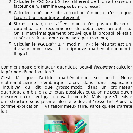
Calculer le PGCD(a,n). S'il est différent de 1, on a trouvé un
facteur de n. Terminé
coup de bol monstrueux !
t
Calculer la période r de la fonction a
mod n :
c'est là que
l'ordinateur quantique intervient
.
r/2
Si r est impair, ou si a
± 1 mod n n'est pas un diviseur :
caramba, raté, recommencer du début avec un autre a.
On a mathématiquement prouvé que la probabilité était
supérieure à 3/8, donc ça ne sera pas trop long.
r/2
Calculer le PGCD(a
± 1 mod n , n) : le résultat est un
diviseur non trivial de n (prouvé mathématiquement).
Bingo !
Comment notre ordinateur quantique peut-il
facilement
calculer
la période d'une fonction ?
C'est là que l'article mathématique se perd. Notre
mathématicienne s'embarque alors dans une explication
"intuitive" qui dit que grosso-modo, dans un ordinateur
quantique à n bit, on a 2ⁿ états possibles et qu'on ne peut qu'en
mesurer qu'un seul (ça, on avait compris). Mais que s'il existe
une structure sous-jacente, alors elle devrait "ressortir". Alors là,
comme explication, il va falloir mieux faire. Parce qu'elle s'arrête
là !