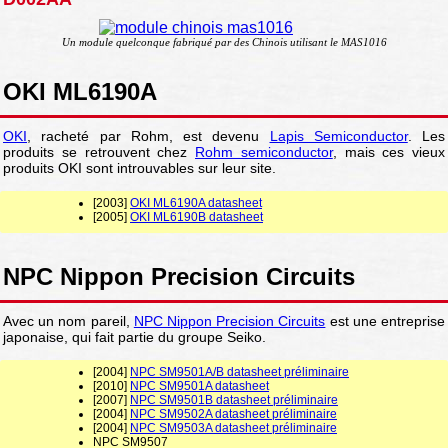
Un module quelconque fabriqué par des Chinois utilisant le MAS1016
OKI ML6190A
OKI
, racheté par Rohm, est devenu
Lapis Semiconductor
. Les
produits se retrouvent chez
Rohm semiconductor
, mais ces vieux
produits OKI sont introuvables sur leur site.
[2003]
OKI ML6190A datasheet
[2005]
OKI ML6190B datasheet
NPC Nippon Precision Circuits
Avec un nom pareil,
NPC Nippon Precision Circuits
est une entreprise
japonaise, qui fait partie du groupe Seiko.
[2004]
NPC SM9501A/B datasheet préliminaire
[2010]
NPC SM9501A datasheet
[2007]
NPC SM9501B datasheet préliminaire
[2004]
NPC SM9502A datasheet préliminaire
[2004]
NPC SM9503A datasheet préliminaire
NPC SM9507