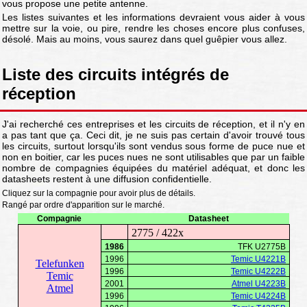
vous propose une petite antenne.
Les listes suivantes et les informations devraient vous aider à vous
mettre sur la voie, ou pire, rendre les choses encore plus confuses,
désolé. Mais au moins, vous saurez dans quel guêpier vous allez.
Liste des circuits intégrés de
réception
J'ai recherché ces entreprises et les circuits de réception, et il n'y en
a pas tant que ça. Ceci dit, je ne suis pas certain d'avoir trouvé tous
les circuits, surtout lorsqu'ils sont vendus sous forme de puce nue et
non en boitier, car les puces nues ne sont utilisables que par un faible
nombre de compagnies équipées du matériel adéquat, et donc les
datasheets restent à une diffusion confidentielle.
Cliquez sur la compagnie pour avoir plus de détails.
Rangé par ordre d'apparition sur le marché.
Compagnie
Datasheet
2775 / 422x
1986
TFK U2775B
1996
Temic U4221B
Telefunken
1996
Temic U4222B
Temic
2001
Atmel U4223B
Atmel
1996
Temic U4224B