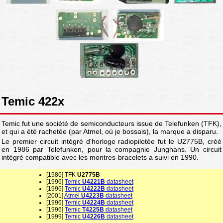
Temic 422x
Temic fut une société de semiconducteurs issue de Telefunken (TFK),
et qui a été rachetée (par Atmel, où je bossais), la marque a disparu.
Le premier circuit intégré d'horloge radiopilotée fut le U2775B, créé
en 1986 par Telefunken, pour la compagnie Junghans. Un circuit
intégré compatible avec les montres-bracelets a suivi en 1990.
[1986] TFK
U2775B
[1996]
Temic
U4221B
datasheet
[1996]
Temic
U4222B
datasheet
[2001]
Atmel
U4223B
datasheet
[1996]
Temic
U4224B
datasheet
[1996]
Temic
T4225B
datasheet
[1999]
Temic
U4226B
datasheet