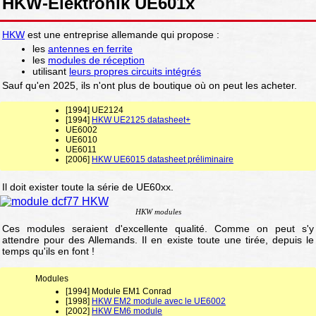
HKW-Elektronik UE601x
HKW
est une entreprise allemande qui propose :
les
antennes en ferrite
les
modules de réception
utilisant
leurs propres circuits intégrés
Sauf qu'en 2025, ils n'ont plus de boutique où on peut les acheter.
[1994] UE2124
[1994]
HKW UE2125 datasheet+
UE6002
UE6010
UE6011
[2006]
HKW UE6015 datasheet préliminaire
Il doit exister toute la série de UE60xx.
HKW modules
Ces modules seraient d'excellente qualité. Comme on peut s'y
attendre pour des Allemands. Il en existe toute une tirée, depuis le
temps qu'ils en font !
Modules
[1994] Module EM1 Conrad
[1998]
HKW EM2 module avec le UE6002
[2002]
HKW EM6 module