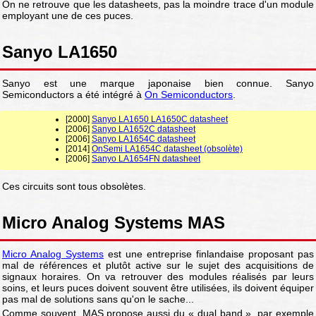
On ne retrouve que les datasheets, pas la moindre trace d'un module
employant une de ces puces.
Sanyo LA1650
Sanyo est une marque japonaise bien connue. Sanyo
Semiconductors a été intégré à
On Semiconductors
.
[2000]
Sanyo LA1650 LA1650C datasheet
[2006]
Sanyo LA1652C datasheet
[2006]
Sanyo LA1654C datasheet
[2014]
OnSemi LA1654C datasheet (obsolète)
[2006]
Sanyo LA1654FN datasheet
Ces circuits sont tous obsolètes.
Micro Analog Systems MAS
Micro Analog Systems
est une entreprise finlandaise proposant pas
mal de références et plutôt active sur le sujet des acquisitions de
signaux horaires. On va retrouver des modules réalisés par leurs
soins, et leurs puces doivent souvent être utilisées, ils doivent équiper
pas mal de solutions sans qu'on le sache...
Comme souvent, MAS propose aussi du « dual band », par exemple