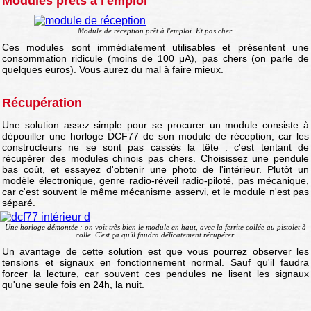
Modules prêts à l'emploi
Module de réception prêt à l'emploi. Et pas cher.
Ces modules sont immédiatement utilisables et présentent une
consommation ridicule (moins de 100 μA), pas chers (on parle de
quelques euros). Vous aurez du mal à faire mieux.
Récupération
Une solution assez simple pour se procurer un module consiste à
dépouiller une horloge DCF77 de son module de réception, car les
constructeurs ne se sont pas cassés la tête : c'est tentant de
récupérer des modules chinois pas chers. Choisissez une pendule
bas coût, et essayez d'obtenir une photo de l'intérieur. Plutôt un
modèle électronique, genre radio-réveil radio-piloté, pas mécanique,
car c'est souvent le même mécanisme asservi, et le module n'est pas
séparé.
Une horloge démontée : on voit très bien le module en haut, avec la ferrite collée au pistolet à
colle. C'est ça qu'il faudra délicatement récupérer.
Un avantage de cette solution est que vous pourrez observer les
tensions et signaux en fonctionnement normal. Sauf qu'il faudra
forcer la lecture, car souvent ces pendules ne lisent les signaux
qu'une seule fois en 24h, la nuit.