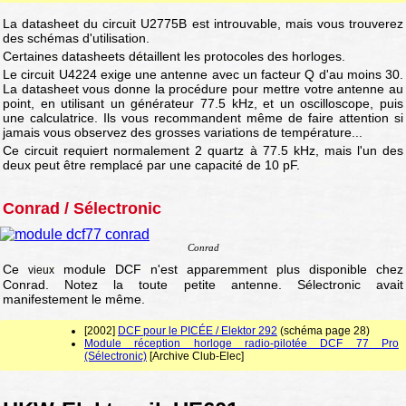
La datasheet du circuit U2775B est introuvable, mais vous trouverez
des schémas d'utilisation.
Certaines datasheets détaillent les protocoles des horloges.
Le circuit U4224 exige une antenne avec un facteur Q d'au moins 30.
La datasheet vous donne la procédure pour mettre votre antenne au
point, en utilisant un générateur 77.5 kHz, et un oscilloscope, puis
une calculatrice. Ils vous recommandent même de faire attention si
jamais vous observez des grosses variations de température...
Ce circuit requiert normalement 2 quartz à 77.5 kHz, mais l'un des
deux peut être remplacé par une capacité de 10 pF.
Conrad / Sélectronic
Conrad
Ce
module DCF n'est apparemment plus disponible chez
vieux
Conrad. Notez la toute petite antenne. Sélectronic avait
manifestement le même.
[2002]
DCF pour le PICÉE / Elektor 292
(schéma page 28)
Module réception horloge radio-pilotée DCF 77 Pro
(Sélectronic)
[Archive Club-Elec]