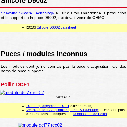
Silicore D6002
Shaoxing Silicore Technology
a l'air d'avoir abandonné la production
et le support de la puce D6002, qui devait venir de CHMC.
[2010]
Silicore D6002 datasheet
Puces / modules inconnus
Les modules dont je ne connais pas la puce d'acquisition. Ou des
noms de puce suspects.
Pollin DCF1
Pollin DCF1
DCF Empfangsmodul DCF1
(site de Pollin)
MSP430 DCF77 (Empfang und Auswertung)
: contient plus
d'informations techniques que
la datasheet de Pollin
.