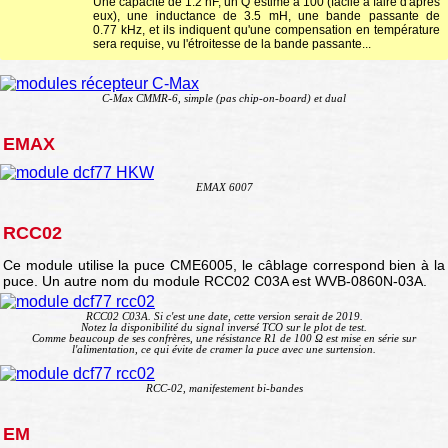
Une capacité de 1.2 nF, un Q estimé à 100 (facile à faire d'après
eux), une inductance de 3.5 mH, une bande passante de
0.77 kHz, et ils indiquent qu'une compensation en température
sera requise, vu l'étroitesse de la bande passante...
C-Max CMMR-6, simple (pas chip-on-board) et dual
EMAX
EMAX 6007
RCC02
Ce module utilise la puce CME6005, le câblage correspond bien à la
puce. Un autre nom du module RCC02 C03A est WVB-0860N-03A.
RCC02 C03A. Si c'est une date, cette version serait de 2019.
Notez la disponibilité du signal inversé TCO sur le plot de test.
Comme beaucoup de ses confrères, une résistance R1 de 100 Ω est mise en série sur
l'alimentation, ce qui évite de cramer la puce avec une surtension.
RCC-02, manifestement bi-bandes
EM