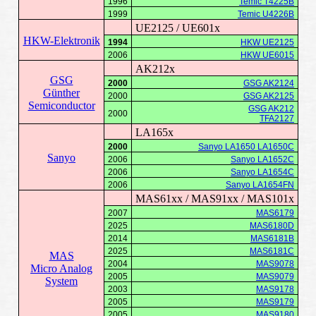
1996
Temic T4225B
1999
Temic U4226B
UE2125 / UE601x
HKW-Elektronik
1994
HKW UE2125
2006
HKW UE6015
AK212x
GSG
2000
GSG AK2124
Günther
2000
GSG AK2125
Semiconductor
GSG AK212
2000
TFA2127
LA165x
2000
Sanyo LA1650 LA1650C
Sanyo
2006
Sanyo LA1652C
2006
Sanyo LA1654C
2006
Sanyo LA1654FN
MAS61xx / MAS91xx / MAS101x
2007
MAS6179
2025
MAS6180D
2014
MAS6181B
2025
MAS6181C
MAS
2004
MAS9078
Micro Analog
2005
MAS9079
System
2003
MAS9178
2005
MAS9179
2005
MAS9180