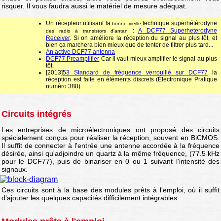
risquer. Il vous faudra aussi le matériel de mesure adéquat.
Un récepteur utilisant la
technique superhétérodyne
bonne vieille
:
A DCF77 Superheterodyne
des radio à transistors d'antan
Receiver
. Si on améliore la réception du signal au plus tôt, et
bien ça marchera bien mieux que de tenter de filtrer plus tard...
An active DCF77 antenna
DCF77 Preamplifier
Car il vaut mieux amplifier le signal au plus
tôt.
[2013]
53 Standard de fréquence verrouillé sur DCF77
la
réception est faite en éléments discrets (Électronique Pratique
numéro 388).
Circuits intégrés
Les entreprises de microélectroniques ont proposé des circuits
spécialement conçus pour réaliser la réception, souvent en BiCMOS.
Il suffit de connecter à l'entrée une antenne accordée à la fréquence
désirée, ainsi qu'adjoindre un quartz à la même fréquence, (77.5 kHz
pour le DCF77), puis de binariser en 0 ou 1 suivant l'intensité des
signaux.
Ces circuits sont à la base des modules prêts à l'emploi, où il suffit
d'ajouter les quelques capacités difficilement intégrables.