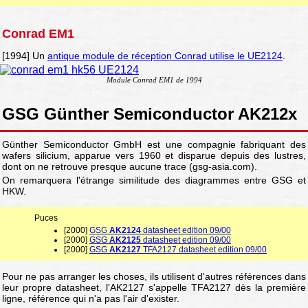
Conrad EM1
[1994] Un
antique module de réception Conrad utilise le UE2124
.
Module Conrad EM1 de 1994
GSG Günther Semiconductor AK212x
Günther Semiconductor GmbH est une compagnie fabriquant des
wafers silicium, apparue vers 1960 et disparue depuis des lustres,
dont on ne retrouve presque aucune trace (gsg-asia.com).
On remarquera l'étrange similitude des diagrammes entre GSG et
HKW.
Puces
[2000]
GSG
AK2124
datasheet edition 09/00
[2000]
GSG
AK2125
datasheet edition 09/00
[2000]
GSG
AK2127
TFA2127 datasheet edition 09/00
Pour ne pas arranger les choses, ils utilisent d'autres références dans
leur propre datasheet, l'AK2127 s'appelle TFA2127 dès la première
ligne, référence qui n'a pas l'air d'exister.