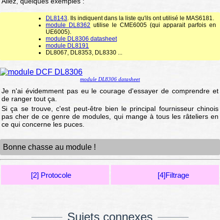
Allez, quelques exemples :
DL8143
. Ils indiquent dans la liste qu'ils ont utilisé le MAS6181.
module DL8362
utilise le CME6005 (qui apparait parfois en
UE6005).
module DL8306 datasheet
module DL8191
DL8067, DL8353, DL8330 ...
module DL8306 datasheet
Je n'ai évidemment pas eu le courage d'essayer de comprendre et
de ranger tout ça.
Si ça se trouve, c'est peut-être bien le principal fournisseur chinois
pas cher de ce genre de modules, qui mange à tous les râteliers en
ce qui concerne les puces.
Bonne chasse au module !
[2] Protocole
[4]Filtrage
Sujets connexes