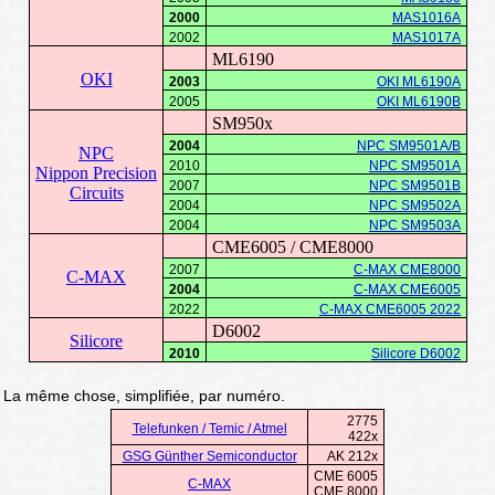
2000
MAS1016A
2002
MAS1017A
ML6190
OKI
2003
OKI ML6190A
2005
OKI ML6190B
SM950x
2004
NPC SM9501A/B
NPC
2010
NPC SM9501A
Nippon Precision
2007
NPC SM9501B
Circuits
2004
NPC SM9502A
2004
NPC SM9503A
CME6005 / CME8000
2007
C-MAX CME8000
C-MAX
2004
C-MAX CME6005
2022
C-MAX CME6005 2022
D6002
Silicore
2010
Silicore D6002
La même chose, simplifiée, par numéro.
2775
Telefunken / Temic / Atmel
422x
GSG Günther Semiconductor
AK 212x
CME 6005
C-MAX
CME 8000