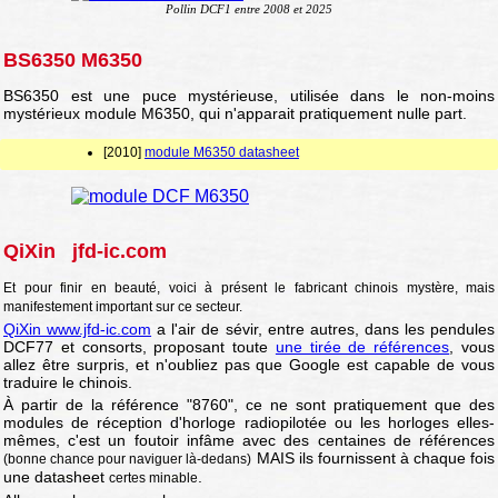
Pollin DCF1 entre 2008 et 2025
BS6350 M6350
BS6350 est une puce mystérieuse, utilisée dans le non-moins
mystérieux module M6350, qui n'apparait pratiquement nulle part.
[2010]
module M6350 datasheet
QiXin jfd-ic.com
Et pour finir en beauté, voici à présent le fabricant chinois mystère, mais
manifestement important sur ce secteur.
QiXin www.jfd-ic.com
a l'air de sévir, entre autres, dans les pendules
DCF77 et consorts, proposant toute
une tirée de références
, vous
allez être surpris, et n'oubliez pas que Google est capable de vous
traduire le chinois.
À partir de la référence "8760", ce ne sont pratiquement que des
modules de réception d'horloge radiopilotée ou les horloges elles-
mêmes, c'est un foutoir infâme avec des centaines de références
MAIS ils fournissent à chaque fois
(bonne chance pour naviguer là-dedans)
une datasheet
.
certes minable