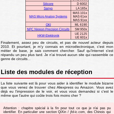
Silicore
D 6002
Sanyo
LA 165x
MAS 101x
MAS Micro Analog Systems
MAS 61xx
MAS 91xx
OKI
ML 6190
NPC Nippon Precision Circuits
SM 950x
UE 2125
HKW-Elektronik
UE 601x
Finalement, assez peu de circuits, et pas de nouvel acteur depuis
2010. Et pourtant, je m'y connais en microélectronique, c'est mon
métier de base, je sais comment chercher. Sauf qu'Internet s'est
répandu un peu plus tard. Je n'ai trouvé aucun site qui rassemble ce
genre de circuits...
Liste des modules de réception
La liste suivante est là pour vous aider à identifier le module bizarre
que vous venez de trouver chez Aliexpress ou Amazon. Vous avez
déjà eu l'impression de le voir, et vous vous demandez si c'est le
même que l'autre qui coûte trois fois moins cher ?
Attention : chapitre spécial à la fin pour tout ce que je n'ai pas pu
identifier. En particulier une section QiXin / jfd-ic.com, des Chinois qui