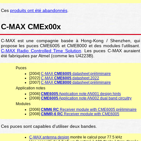
Ces
produits ont été abandonnés
.
C-MAX CMEx00x
C-MAX est une compagnie basée à Hong-Kong / Shenzhen, qui
propose les puces CME6005 et CME8000 et des modules l'utilisant.
C-MAX Radio Controlled Time Solution
. Les puces C-MAX auraient
été fabriquées par Atmel (comme les U4223B).
Puces
[2004]
C-MAX
CME6005
datasheet préliminaire
[2022]
C-MAX
CME6005
datasheet 2022
[2007]
C-MAX
CME8000
datasheet préliminaire
Application notes
[2006]
CME6005
Application note AN001 design hints
[2008]
CME6005
Application note AN002 dual band circuitry
Modules
[2006]
CMM6 RC
Receiver module with CME6005 préliminaire
[2008]
CMMR-6 RC
Receiver module with CME6005
Ces puces sont capables d'utiliser deux bandes.
C-MAX antenna design
montre le calcul pour 77.5 kHz