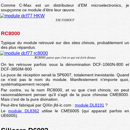
Comme C-Max est un distributeur d'EM microelectronics, je
soupçonne ce module d'être leur œuvre.
EM 3508DCF
RC8000
Typique du module retrouvé sur des sites chinois, probablement un
des plus répandus.
RC8000 parce que c'est ce qui est écrit dessus
On les retrouve parfois sous la dénomination DCF-1060N-800 et
DCF-3850M-800
La puce de réception serait la SP6007, totalement inexistante. Quand
ce n'est pas le nom du module. Manifestement n'importe quoi,
systématiquement recopié.
Par contre, vu le nom RC8000, et vu que c'est chinois, on peut
raisonnablement penser qu'il s'agit de la puce chinoise CME8000.
Mais c'est de la pure divination.
Peut-être fabriqué par QiXin jfd-ic.com :
module DL8191
?
Le
module DL8362
utilise le CME6005 (qui apparait parfois en
UE6005).