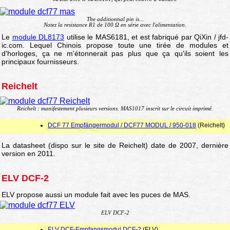
The additionnal pin is...
Notez la resistance R1 de 100 Ω en série avec l'alimentation.
Le
module DL8173
utilise le MAS6181, et est fabriqué par QiXin / jfd-
ic.com. Lequel Chinois propose toute une tirée de modules et
d'horloges, ça ne m'étonnerait pas plus que ça qu'ils soient les
principaux fournisseurs.
Reichelt
Reichelt : manifestement plusieurs versions. MAS1017 inscrit sur le circuit imprimé.
DCF 77 Empfängermodul / DCF77 MODUL / 950-018
(Reichelt)
La datasheet (dispo sur le site de Reichelt) date de 2007, dernière
version en 2011.
ELV DCF-2
ELV propose aussi un module fait avec les puces de MAS.
ELV DCF-2
ELV DCF-Empfangsmodul DCF-2
(ELV)