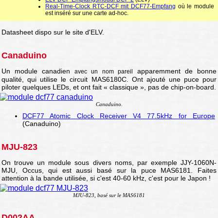
Real-Time-Clock RTC-DCF mit DCF77-Empfang
où le module
est inséré sur une carte ad-hoc.
Datasheet dispo sur le site d'ELV.
Canaduino
Un module canadien
apparemment de bonne
avec un nom pareil
qualité, qui utilise le circuit MAS6180C. Ont ajouté une puce pour
piloter quelques LEDs, et ont fait « classique », pas de chip-on-board.
Canaduino.
DCF77 Atomic Clock Receiver V4 77.5kHz for Europe
(Canaduino)
MJU-823
On trouve un module sous divers noms, par exemple JJY-1060N-
MJU, Occus, qui est aussi basé sur la puce MAS6181. Faites
attention à la bande utilisée, si c'est 40-60 kHz, c'est pour le Japon !
MJU-823, basé sur le MAS6181
D002AA