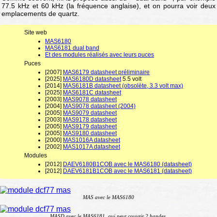
77.5 kHz et 60 kHz (la fréquence anglaise), et on pourra voir deux
emplacements de quartz.
Site web
MAS6180
MAS6181 dual band
Et des modules réalisés avec leurs puces
Puces
[2007]
MAS6179 datasheet préliminaire
[2025]
MAS6180D datasheet
5.5 volt
[2014]
MAS6181B datasheet (obsolète, 3.3 volt max)
[2025]
MAS6181C datasheet
[2003]
MAS9078 datasheet
[2004]
MAS9078 datasheet (2004)
[2005]
MAS9079 datasheet
[2003]
MAS9178 datasheet
[2005]
MAS9179 datasheet
[2005]
MAS9180 datasheet
[2000]
MAS1016A datasheet
[2002]
MAS1017A datasheet
Modules
[2012]
DAEV6180B1COB avec le MAS6180 (datasheet)
[2012]
DAEV6181B1COB avec le MAS6181 (datasheet)
MAS avec le MAS6180
MASD avec le MAS6181, qui peut couvrir 2 bandes.