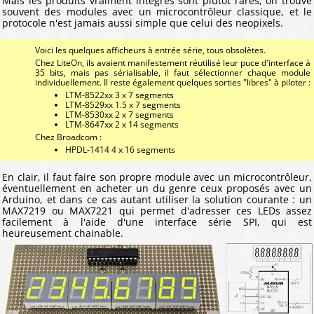
Mais les produits vraiment intégrés sont plutôt rares, on trouve
souvent des modules avec un microcontrôleur classique, et le
protocole n'est jamais aussi simple que celui des neopixels.
Voici les quelques afficheurs à entrée série, tous obsolètes.
Chez LiteOn, ils avaient manifestement réutilisé leur puce d'interface à
35 bits, mais pas sérialisable, il faut sélectionner chaque module
individuellement. Il reste également quelques sorties "libres" à piloter :
LTM-8522xx 3 x 7 segments
LTM-8529xx 1.5 x 7 segments
LTM-8530xx 2 x 7 segments
LTM-8647xx 2 x 14 segments
Chez Broadcom :
HPDL-1414 4 x 16 segments
En clair, il faut faire son propre module avec un microcontrôleur,
éventuellement en acheter un du genre ceux proposés avec un
Arduino, et dans ce cas autant utiliser la solution courante : un
MAX7219 ou MAX7221 qui permet d'adresser ces LEDs assez
facilement à l'aide d'une interface série SPI, qui est
heureusement chainable.