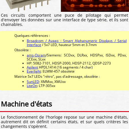
Ces circuits comportent une puce de pilotage qui permet
d'envoyer les données sur une interface de type série, et ils sont
chainables.
Quelques références :
Broadcom / Avago : Smart Alphanumeric Displays / Serial
Interface
/ 5x7 LED, hauteur 5mm et 3.7mm
Obsolète :
ams-Osram
/Siemens: SCDxx, DLRxx, HDSPxx, ISDxx, PDxx,
SCExx, SLxx
HP: 5082-7101, HDSP-2000, HDSP-2112, QDSP-2273
Agilent
HPDL1414 (16 segments / 4 char)
Everlight
: ELMM-457 obsolete
Matrice 5x7 LEDs "rétro", pas d'adressage, obsolète :
SunLED
: XMMxx, XMUxx
LiteOn
: LTP-305xx
Machine d'états
Le fonctionnement de l'horloge repose sur une machine d'états,
autrement dit on définit certains états, et sur quels critères les
changements s'opèrent.