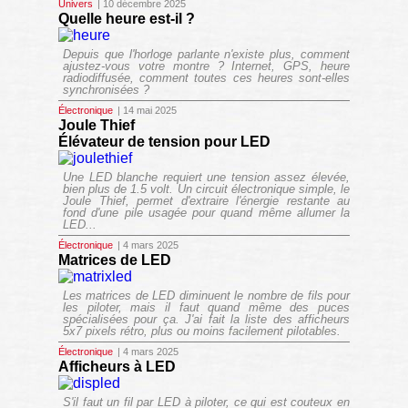
Univers
| 10 décembre 2025
Quelle heure est-il ?
Depuis que l'horloge parlante n'existe plus, comment
ajustez-vous votre montre ? Internet, GPS, heure
radiodiffusée, comment toutes ces heures sont-elles
synchronisées ?
Électronique
| 14 mai 2025
Joule Thief
Élévateur de tension pour LED
Une LED blanche requiert une tension assez élevée,
bien plus de 1.5 volt. Un circuit électronique simple, le
Joule Thief
, permet d'extraire l'énergie restante au
fond d'une pile usagée pour quand même allumer la
LED...
Électronique
| 4 mars 2025
Matrices de LED
Les matrices de LED diminuent le nombre de fils pour
les piloter, mais il faut quand même des puces
spécialisées pour ça. J'ai fait la liste des afficheurs
5x7 pixels rétro, plus ou moins facilement pilotables.
Électronique
| 4 mars 2025
Afficheurs à LED
S'il faut un fil par LED à piloter, ce qui est couteux en