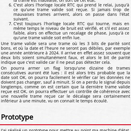
la trame est mauvaise, on sort de cet état.
C'est alors l'horloge locale RTC qui prend le relai, jusqu'à
ce qu'une trame valide soit reçue. Si jamais trop de
mauvaises trames arrivent, alors on passe dans l'état
suivant.
C'est toujours l'horloge locale RTC qui tourne, mais en
même temps le niveau de bruit est vérifié, et s'il est assez
faible, alors on effectue un recalage de phase, jusqu'à ce
qu'une trame valide soit enfin lue.
Une trame valide sera une trame où les 3 bits de parité sont
bons, et où la date et l'heure ne seront pas débiles, par exemple
une année antérieure à 2024. Il arrive en effet assez souvent que
deux bits soient simultanément faux, et alors le bit de parité
indique que c'est valide car il ne peut pas détecter cela.
On pourra armer un flag lorsqu'une dizaine de trames
consécutives auront été lues : il est alors très probable que la
date soit OK, on pourra facilement le vérifier car les données ne
doivent pas changer, sauf à minuit. Si on a perdu le signal depuis
longtemps, comme on est certain que la dernière trame valide
reçue est OK, on pourra effectuer un contrôle de cohérence avec
une nouvelle trame reçue car le décalage sera certainement
inférieur à une minute, vu on connait le temps écoulé.
Prototype
J'ai réalisé un prototype pour mettre au point ma machine d'état,