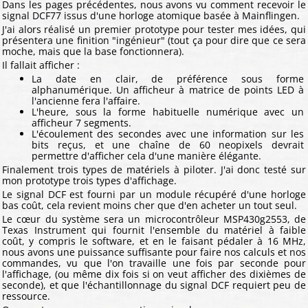
Dans les pages précédentes, nous avons vu comment recevoir le
signal DCF77 issus d'une horloge atomique basée à Mainflingen.
J'ai alors réalisé un premier prototype pour tester mes idées, qui
présentera une finition "ingénieur" (tout ça pour dire que ce sera
moche, mais que la base fonctionnera).
Il fallait afficher :
La date en clair, de préférence sous forme
alphanumérique. Un afficheur à matrice de points LED à
l'ancienne fera l'affaire.
L'heure, sous la forme habituelle numérique avec un
afficheur 7 segments.
L'écoulement des secondes avec une information sur les
bits reçus, et une chaîne de 60 neopixels devrait
permettre d'afficher cela d'une manière élégante.
Finalement trois types de matériels à piloter. J'ai donc testé sur
mon prototype trois types d'affichage.
Le signal DCF est fourni par un module récupéré d'une horloge
bas coût, cela revient moins cher que d'en acheter un tout seul.
Le cœur du système sera un microcontrôleur MSP430g2553, de
Texas Instrument qui fournit l'ensemble du matériel à faible
coût, y compris le software, et en le faisant pédaler à 16 MHz,
nous avons une puissance suffisante pour faire nos calculs et nos
commandes, vu que l'on travaille une fois par seconde pour
l'affichage, (ou même dix fois si on veut afficher des dixièmes de
seconde), et que l'échantillonnage du signal DCF requiert peu de
ressource.