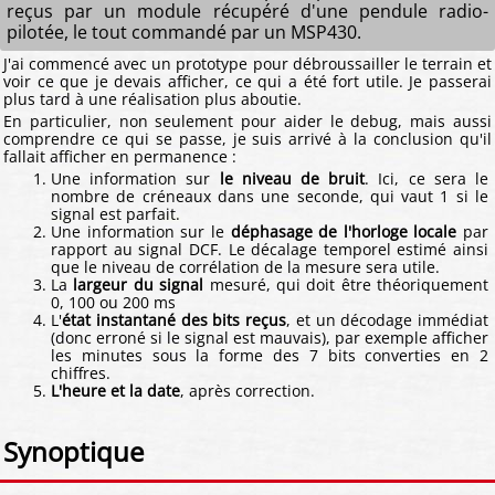
reçus par un module récupéré d'une pendule radio-
pilotée, le tout commandé par un MSP430.
J'ai commencé avec un prototype pour débroussailler le terrain et
voir ce que je devais afficher, ce qui a été fort utile. Je passerai
plus tard à une réalisation plus aboutie.
En particulier, non seulement pour aider le debug, mais aussi
comprendre ce qui se passe, je suis arrivé à la conclusion qu'il
fallait afficher en permanence :
Une information sur
le niveau de bruit
. Ici, ce sera le
nombre de créneaux dans une seconde, qui vaut 1 si le
signal est parfait.
Une information sur le
déphasage de l'horloge locale
par
rapport au signal DCF. Le décalage temporel estimé ainsi
que le niveau de corrélation de la mesure sera utile.
La
largeur du signal
mesuré, qui doit être théoriquement
0, 100 ou 200 ms
L'
état instantané des bits reçus
, et un décodage immédiat
(donc erroné si le signal est mauvais), par exemple afficher
les minutes sous la forme des 7 bits converties en 2
chiffres.
L'heure et la date
, après correction.
Synoptique