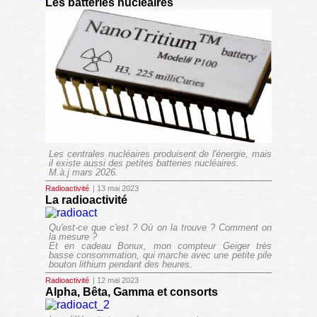
Les batteries nucléaires
Les centrales nucléaires produisent de l'énergie, mais
il existe aussi des petites batteries nucléaires.
M.à.j mars 2026.
Radioactivité
| 13 mai 2023
La radioactivité
Qu'est-ce que c'est ? Où on la trouve ? Comment on
la mesure ?
Et en cadeau Bonux, mon compteur Geiger très
basse consommation, qui marche avec une petite pile
bouton lithium pendant des heures.
Radioactivité
| 12 mai 2023
Alpha, Bêta, Gamma et consorts