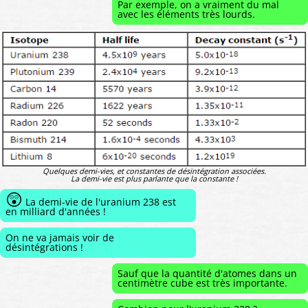
Par exemple, on a vraiment du mal
avec les éléments très lourds.
Quelques demi-vies, et constantes de désintégration associées.
La demi-vie est plus parlante que la constante !
😲
La demi-vie de l'uranium 238 est
en milliard d'années !
On ne va jamais voir de
désintégrations !
Sauf que la quantité d'atomes dans un
centimètre cube est très importante.