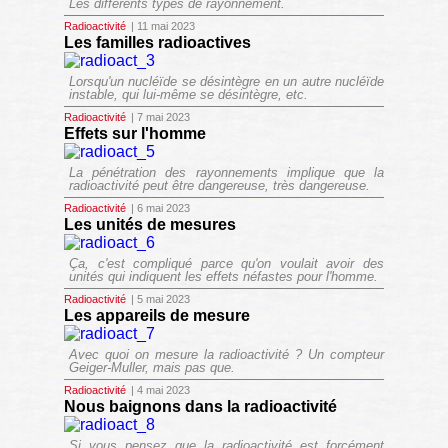
Les différents types de rayonnement.
Radioactivité
| 11 mai 2023
Les familles radioactives
Lorsqu'un nucléïde se désintègre en un autre nucléïde
instable, qui lui-même se désintègre, etc.
Radioactivité
| 7 mai 2023
Effets sur l'homme
La pénétration des rayonnements implique que la
radioactivité peut être dangereuse, très dangereuse.
Radioactivité
| 6 mai 2023
Les unités de mesures
Ça, c'est compliqué parce qu'on voulait avoir des
unités qui indiquent les effets néfastes pour l'homme.
Radioactivité
| 5 mai 2023
Les appareils de mesure
Avec quoi on mesure la radioactivité ? Un compteur
Geiger-Muller, mais pas que.
Radioactivité
| 4 mai 2023
Nous baignons dans la radioactivité
Si vous pensez que la radioactivité est forcément