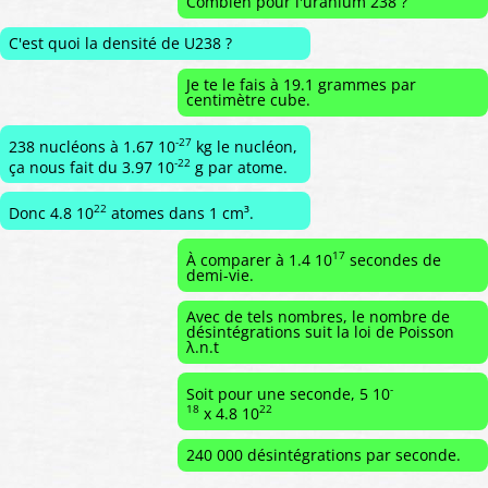
Combien pour l'uranium 238 ?
C'est quoi la densité de U238 ?
Je te le fais à 19.1 grammes par
centimètre cube.
-27
238 nucléons à 1.67 10
kg le nucléon,
-22
ça nous fait du 3.97 10
g par atome.
22
Donc 4.8 10
atomes dans 1 cm³.
17
À comparer à 1.4 10
secondes de
demi-vie.
Avec de tels nombres, le nombre de
désintégrations suit la loi de Poisson
λ.n.t
-
Soit pour une seconde, 5 10
18
22
x 4.8 10
240 000 désintégrations par seconde.