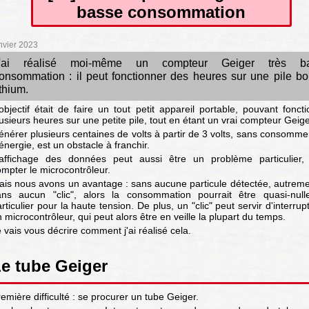
basse consommation
nvier 2023
'ai réalisé moi-même un compteur Geiger très b
onsommation : il peut fonctionner des heures sur une pile bo
ithium.
objectif était de faire un tout petit appareil portable, pouvant fonct
usieurs heures sur une petite pile, tout en étant un vrai compteur Geige
nérer plusieurs centaines de volts à partir de 3 volts, sans consomme
énergie, est un obstacle à franchir.
'affichage des données peut aussi être un problème particulier,
mpter le microcontrôleur.
ais nous avons un avantage : sans aucune particule détectée, autreme
ans aucun "clic", alors la consommation pourrait être quasi-null
rticulier pour la haute tension. De plus, un "clic" peut servir d'interrup
 microcontrôleur, qui peut alors être en veille la plupart du temps.
 vais vous décrire comment j'ai réalisé cela.
e tube Geiger
emière difficulté : se procurer un tube Geiger.