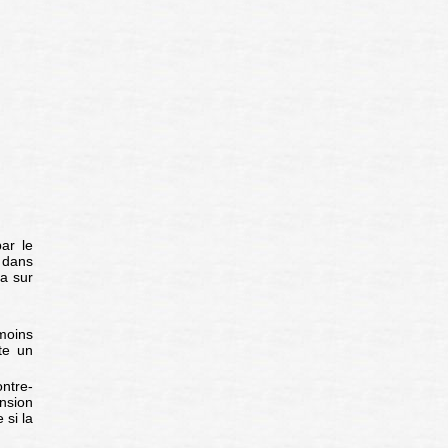
ar le
t dans
a sur
moins
te un
ntre-
ension
 si la