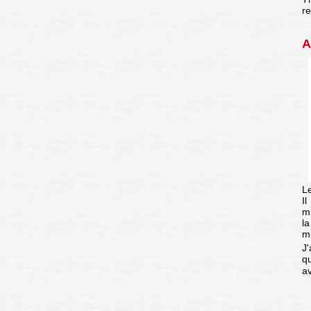
r
A
Le
Il
m
l
mi
J'
q
a