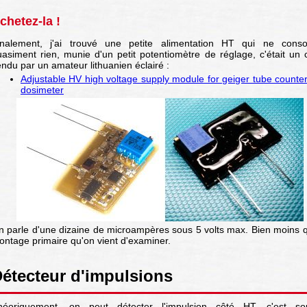
chetez-la !
inalement, j'ai trouvé une petite alimentation HT qui ne con
asiment rien, munie d'un petit potentiomètre de réglage, c'était un c
ndu par un amateur lithuanien éclairé :
Adjustable HV high voltage supply module for geiger tube counte
dosimeter
n parle d'une dizaine de microampères sous 5 volts max. Bien moins q
ontage primaire qu'on vient d'examiner.
étecteur d'impulsions
héoriquement, on peut détecter l'impulsion côté HT, c'est so