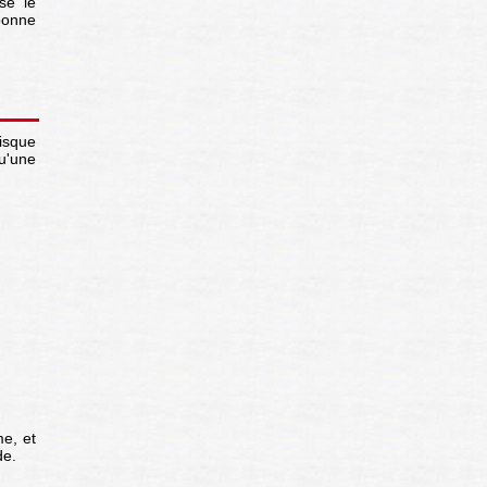
sé le
bonne
isque
u'une
me, et
de.