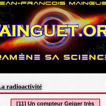
a radioactivité
[11] Un compteur Geiger très