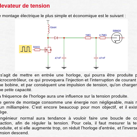
levateur de tension
 montage électrique le plus simple et économique est le suivant :
l s'agit de mettre en entrée une horloge, qui pourra être produite p
crocontrôleur, ce qui provoquera l'injection et l'interruption de couran
ne bobine, et par conséquent une impulsion de tension, qu'on charger
ne
capacité.
petite
 fréquence de l'horloge aura une influence sur la tension produite.
e genre de montage consomme une énergie non négligeable, mais 
'un milliampère. C'est encore beaucoup pour mon objectif, et il exis
ège.
'ingénieur normal aura tendance à vouloir faire une boucle de co
éaction, afin de réguler la tension. Pour cela, il faut mesurer la t
oduite, et si elle augmente trop, on réduit l'horloge d'entrée, et l'inverse
ension descend.