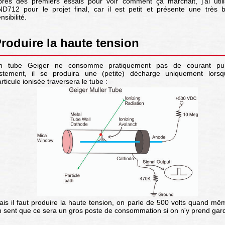
près des premiers essais pour voir comment ça marchait, j'ai utili
ND712 pour le projet final, car il est petit et présente une très 
nsibilité.
roduire la haute tension
n tube Geiger ne consomme pratiquement pas de courant pu
ustement, il se produira une (petite) décharge uniquement lorsq
rticule ionisée traversera le tube :
is il faut produire la haute tension, on parle de 500 volts quand mê
n sent que ce sera un gros poste de consommation si on n'y prend gar