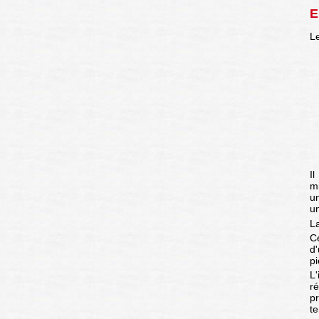
E
Le
I
mi
u
u
La
C
d
pi
L
r
pr
t