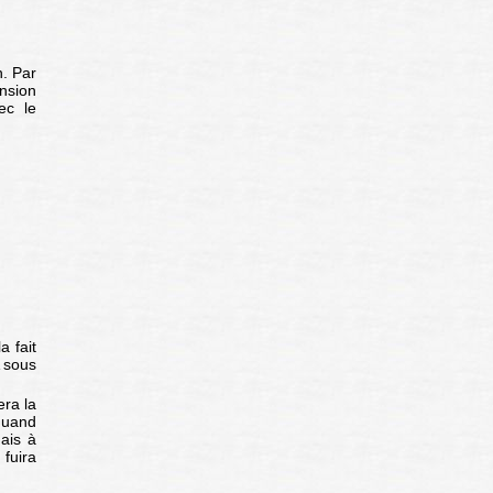
n. Par
ension
vec le
a fait
A sous
era la
 quand
ais à
fuira