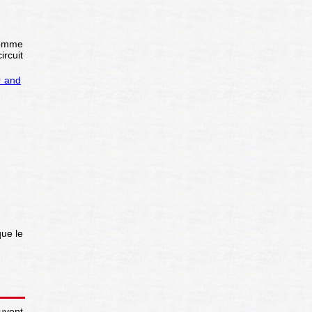
somme
ircuit
r and
ue le
uvent