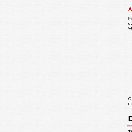
A
F
qu
ve
O
m
D
T