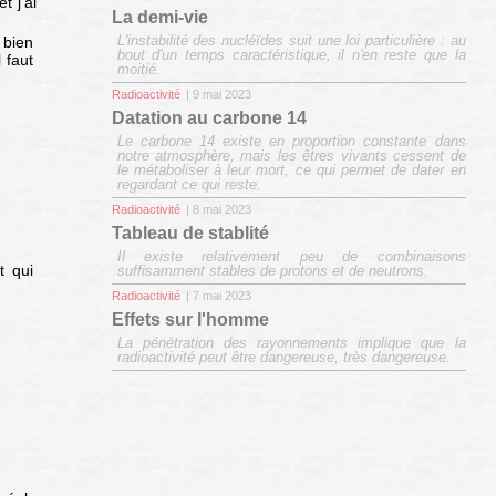
t j'ai
La demi-vie
L'instabilité des nucléïdes suit une loi particulière : au
 bien
bout d'un temps caractéristique, il n'en reste que la
 faut
moitié.
Radioactivité
| 9 mai 2023
Datation au carbone 14
Le carbone 14 existe en proportion constante dans
notre atmosphère, mais les êtres vivants cessent de
le métaboliser à leur mort, ce qui permet de dater en
regardant ce qui reste.
Radioactivité
| 8 mai 2023
Tableau de stablité
Il existe relativement peu de combinaisons
t qui
suffisamment stables de protons et de neutrons.
Radioactivité
| 7 mai 2023
Effets sur l'homme
La pénétration des rayonnements implique que la
radioactivité peut être dangereuse, très dangereuse.