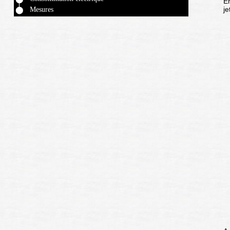
En
je
Mesures