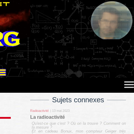
Sujets connexes
Radioactivité
| 13 mai 2023
La radioactivité
Qu'est-ce que c'est ? Où on la trouve ? Comment on
la mesure ?
Et en cadeau Bonux, mon compteur Geiger très