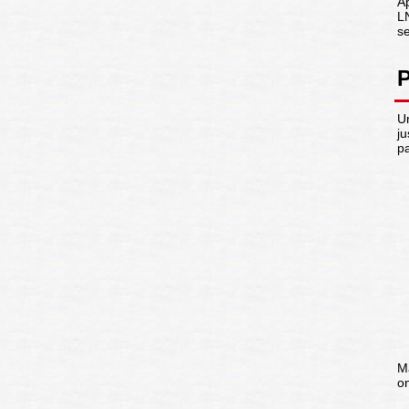
A
L
se
P
U
j
pa
Ma
o