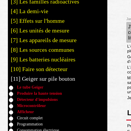
[3] Les familles radioactives
[4] La demi-vie
Ja
[5] Effets sur l'homme
J
[6] Les unités de mesure
c
l
[7] Les appareils de mesure
L'
[8] Les sources communes
pl
Gé
[9] Les batteries nucléaires
d'
L
[10] Faire son détecteur
co
[11] Geiger sur pile bouton
M
s
pa
Le tube Geiger
un
Produire la haute tension
Je
Détecteur d'impulsions
Microcontrôleur
L
Afficheur
Circuit complet
Programmation
Pr
Consommation électrique