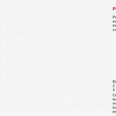
P
Po
ex
in
c
Et
2.
3
Co
te
m
t
i