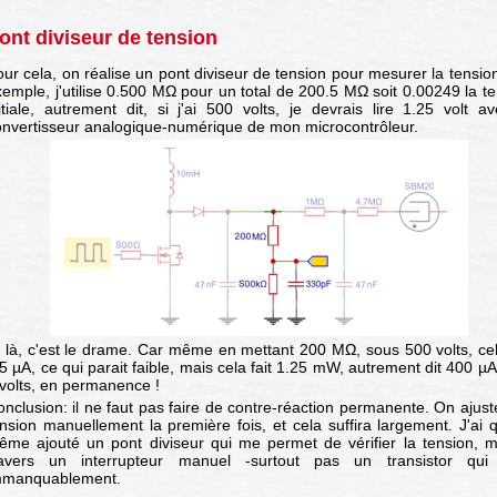
ont diviseur de tension
ur cela, on réalise un pont diviseur de tension pour mesurer la tensio
emple, j'utilise 0.500 MΩ pour un total de 200.5 MΩ soit 0.00249 la t
itiale, autrement dit, si j'ai 500 volts, je devrais lire 1.25 volt a
onvertisseur analogique-numérique de mon microcontrôleur.
 là, c'est le drame. Car même en mettant 200 MΩ, sous 500 volts, cel
5 µA, ce qui parait faible, mais cela fait 1.25 mW, autrement dit 400 µ
 volts, en permanence !
nclusion: il ne faut pas faire de contre-réaction permanente. On ajust
nsion manuellement la première fois, et cela suffira largement. J'ai
ême ajouté un pont diviseur qui me permet de vérifier la tension, m
ravers un interrupteur manuel -surtout pas un transistor qui 
mmanquablement.