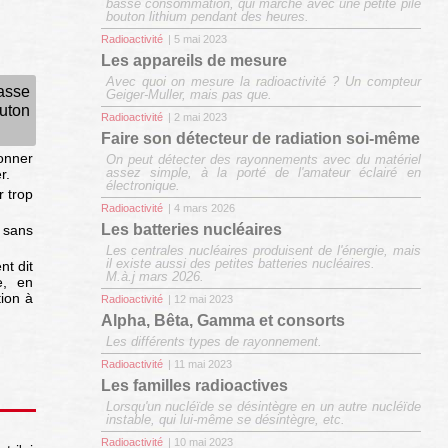
basse consommation, qui marche avec une petite pile
bouton lithium pendant des heures.
Radioactivité
| 5 mai 2023
Les appareils de mesure
Avec quoi on mesure la radioactivité ? Un compteur
asse
Geiger-Muller, mais pas que.
uton
Radioactivité
| 2 mai 2023
Faire son détecteur de radiation soi-même
ionner
On peut détecter des rayonnements avec du matériel
assez simple, à la porté de l'amateur éclairé en
r.
électronique.
r trop
Radioactivité
| 4 mars 2026
Les batteries nucléaires
 sans
Les centrales nucléaires produisent de l'énergie, mais
il existe aussi des petites batteries nucléaires.
nt dit
M.à.j mars 2026.
e, en
tion à
Radioactivité
| 12 mai 2023
Alpha, Bêta, Gamma et consorts
Les différents types de rayonnement.
Radioactivité
| 11 mai 2023
Les familles radioactives
Lorsqu'un nucléïde se désintègre en un autre nucléïde
instable, qui lui-même se désintègre, etc.
Radioactivité
| 10 mai 2023