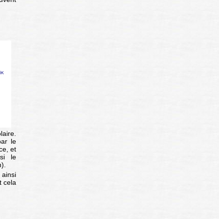
laire.
par le
ce, et
si le
n).
 ainsi
t cela