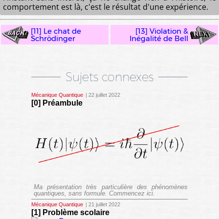
comportement est là, c'est le résultat d'une expérience.
[11] Le chat de
[13] Violation &
Schrödinger
Inégalité de Bell
Sujets connexes
Mécanique Quantique
| 22 juillet 2022
[0] Préambule
Ma présentation très particulière des phénomènes
quantiques, sans formule. Commencez ici.
Mécanique Quantique
| 21 juillet 2022
[1] Problème scolaire