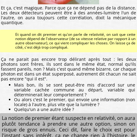
Et ça, c'est magique. Parce que ça ne dépend pas de la distance.
Les deux détecteurs peuvent être à des années-lumière l'un de
l'autre, on aura toujours cette corrélation, dixit la mécanique
quantique.
Et quand on dit premier et qu'on parle de relativité, on sait que cette
notion dépend de l'observateur (de sa vitesse relative par rapport à un
autre observateur), ce qui vient compliquer les choses. On laisse ça de
côté, c'est déjà trop compliqué.
Ça ne parait pas encore trop délirant après tout : les deux
photons sont frères, ils sont dans le même état, normal qu'ils
fassent pareils, non ? Mais c'est quand même bizarre, car chaque
photon est dans un état superposé, autrement dit chacun ne sait
pas encore "qui il est".
Mais bon, ils se sont peut-être mis d'accord sur une
variable cachée commune au départ, variable qui
déterminerait leur comportement ?
Ou alors c'est le premier, qui envoie une information (non
locale) à l'autre, plus vite que la lumière ?
Quelqu'un a une autre idée ?
La notion de premier étant suspecte en relativité, on aura
plutôt tendance à prendre une autre option, sinon on
risque de gros ennuis. Ceci dit, faire le choix est pour
l'instant sans intérêt, ça ne change rien à l'histoire, le