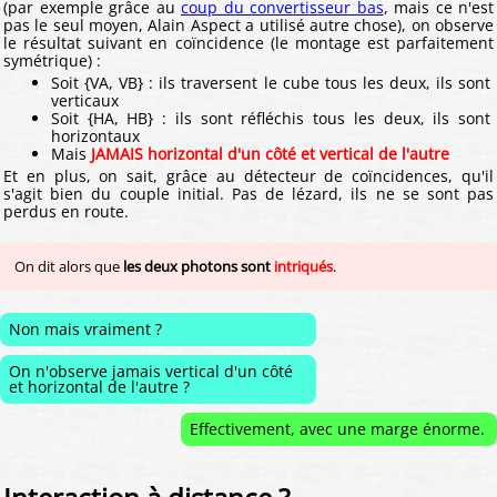
(par exemple grâce au
coup du convertisseur bas
, mais ce n'est
pas le seul moyen, Alain Aspect a utilisé autre chose), on observe
le résultat suivant en coïncidence (le montage est parfaitement
symétrique) :
Soit {VA, VB} : ils traversent le cube tous les deux, ils sont
verticaux
Soit {HA, HB} : ils sont réfléchis tous les deux, ils sont
horizontaux
Mais
JAMAIS horizontal d'un côté et vertical de l'autre
Et en plus, on sait, grâce au détecteur de coïncidences, qu'il
s'agit bien du couple initial. Pas de lézard, ils ne se sont pas
perdus en route.
On dit alors que
les deux photons sont
intriqués
.
Non mais vraiment ?
On n'observe jamais vertical d'un côté
et horizontal de l'autre ?
Effectivement, avec une marge énorme.