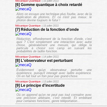
Mécanique Quantique
| 16 juillet 2022
[6] Gomme quantique à choix retardé
Alors on essaye une technique plus fourbe, avec de la
duplication de photons. Et ce n'est pas mieux: le
photon devine toujours le futur !
Mécanique Quantique
| 15 juillet 2022
[7] Réduction de la fonction d'onde
Réduction, effondrement de la fonction d'onde, c'est
quoi ? C'est simplement une interaction avec autre
chose, généralement une mesure, qui oblige la
particule à choisir son camp en suivant les
probabilités de ladite fonction.
Mécanique Quantique
| 14 juillet 2022
[8] L'observateur est perturbant
Évidemment qu'un observateur perturbe une
expérience, puisqu'il interagit avec ladite expérience.
On en fait tout un foin pour pas grand-chose.
Mécanique Quantique
| 13 juillet 2022
[9] Le principe d'incertitude
Où on apprend qu'on ne peut pas tout connaitre avec
une précision arbitraire, c'est interdit. Et embêtant
pour certaines fonctions, genre téléportation...