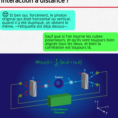
Interaction à distance ?
😒
Et ben oui, forcément, le photon
original qui était horizontal ou vertical,
quand il a été dupliqué, on obtient le
même, ─l'étiquette est déjà dessus─.
Sauf que si l'on tourne les cubes
polariseurs, et qu'ils sont toujours bien
alignés tous les deux, et bien la
corrélation est toujours là.