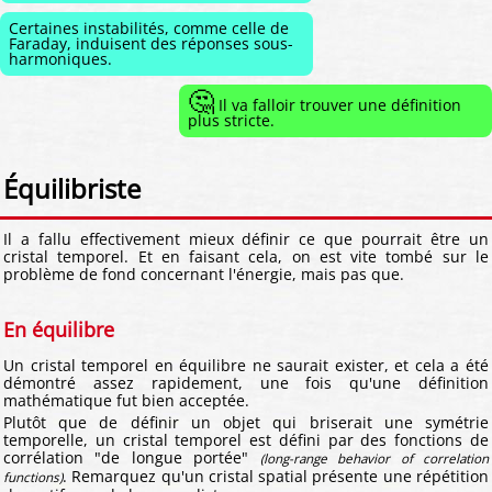
Certaines instabilités, comme celle de
Faraday, induisent des réponses sous-
harmoniques.
🤔
Il va falloir trouver une définition
plus stricte.
Équilibriste
Il a fallu effectivement mieux définir ce que pourrait être un
cristal temporel. Et en faisant cela, on est vite tombé sur le
problème de fond concernant l'énergie, mais pas que.
En équilibre
Un cristal temporel en équilibre ne saurait exister, et cela a été
démontré assez rapidement, une fois qu'une définition
mathématique fut bien acceptée.
Plutôt que de définir un objet qui briserait une symétrie
temporelle, un cristal temporel est défini par des fonctions de
corrélation "de longue portée"
(long-range behavior of correlation
. Remarquez qu'un cristal spatial présente une répétition
functions)