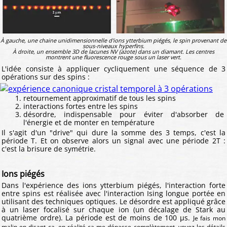
À gauche, une chaine unidimensionnelle d'ions ytterbium piégés, le spin provenant de
sous-niveaux hyperfins.
À droite, un ensemble 3D de lacunes NV (azote) dans un diamant. Les centres
montrent une fluorescence rouge sous un laser vert.
L'idée consiste à appliquer cycliquement une séquence de 3
opérations sur des spins :
retournement approximatif de tous les spins
interactions fortes entre les spins
désordre, indispensable pour éviter d'absorber de
l'énergie et de monter en température
Il s'agit d'un "drive" qui dure la somme des 3 temps, c'est la
période T. Et on observe alors un signal avec une période 2T :
c'est la brisure de symétrie.
Ions piégés
Dans l'expérience des ions ytterbium piégés, l'interaction forte
entre spins est réalisée avec l'interaction Ising longue portée en
utilisant des techniques optiques. Le désordre est appliqué grâce
à un laser focalisé sur chaque ion (un décalage de Stark au
quatrième ordre). La période est de moins de 100 μs.
Je fais mon
malin en disant ça, en réalité ça me dépasse complètement, voyez les détails