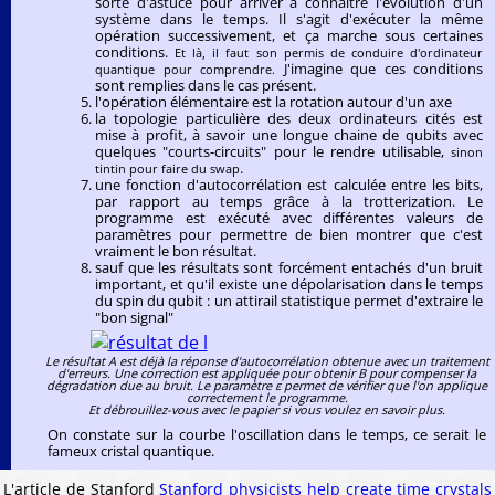
sorte d'astuce pour arriver à connaitre l'évolution d'un
système dans le temps. Il s'agit d'exécuter la même
opération successivement, et ça marche sous certaines
conditions.
Et là, il faut son permis de conduire d'ordinateur
J'imagine que ces conditions
quantique pour comprendre.
sont remplies dans le cas présent.
l'opération élémentaire est la rotation autour d'un axe
la topologie particulière des deux ordinateurs cités est
mise à profit, à savoir une longue chaine de qubits avec
quelques "courts-circuits" pour le rendre utilisable,
sinon
.
tintin pour faire du swap
une fonction d'autocorrélation est calculée entre les bits,
par rapport au temps grâce à la trotterization. Le
programme est exécuté avec différentes valeurs de
paramètres pour permettre de bien montrer que c'est
vraiment le bon résultat.
sauf que les résultats sont forcément entachés d'un bruit
important, et qu'il existe une dépolarisation dans le temps
du spin du qubit : un attirail statistique permet d'extraire le
"bon signal"
Le résultat A est déjà la réponse d'autocorrélation obtenue avec un traitement
d'erreurs. Une correction est appliquée pour obtenir B pour compenser la
dégradation due au bruit. Le paramètre ε permet de vérifier que l'on applique
correctement le programme.
Et débrouillez-vous avec le papier si vous voulez en savoir plus.
On constate sur la courbe l'oscillation dans le temps, ce serait le
fameux cristal quantique.
L'article de Stanford
Stanford physicists help create time crystals