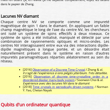
dans le papier de Zhang.
Lacunes NV diamant
Chaque centre NV se comporte comme une impureté
magnétique de spin 1 dans le diamant. En appliquant un faible
champ magnétique le long de l'axe du centre NV, les chercheurs
ont isolé un système de spins effectifs à deux niveaux. Ce
système de spins a été initialisé, manipulé et détecté par une
combinaison de rayonnements optiques et micro-ondes. Les
centres NV interagissaient entre eux via des interactions dipôle-
dipôle magnétiques à longue portée, et un désordre était
naturellement présent dans le système en raison d'autres
impuretés paramagnétiques réparties aléatoirement au sein du
réseau.
[2016]
Observation of a Discrete Time Crystal
/ Zhang & al.
Il s'agit de l'expérience à ions piégés ytterbium. Très détaillée.
[2016]
Observation of discrete time-crystalline order in a
disordered dipolar many-body system
/ Soonwon Choi & al.
Expérience avec des lacunes NV dans le diamant
[2018]
Time crystals in periodically driven systems
/ Norman
Y. Yao, Chetan Nayak
Qubits d'un ordinateur quantique