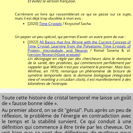
Et évitez la version française.
Carrément un livre qui rassemblerait ce qui se passe sur ce sujet,
mais il est déjà trop obsolète à mon avis :
[2020]
Time Crystals
/ Krzysztof Sacha
Un papier un peu spécial, qui permet d'avoir un autre point de vue :
[2022]
All Basics that Are Wrong with the Current Concept of
Time Crystal: Learning from the Polyatomic Time Crystals of
Protein, microtubule, and Neuron
/ Komal Saxena & al.
(
version ResearchGate gratuite
)
Un dézingage en règle par des chercheurs dans le domaine
de la santé, des protéines, qui commencent perfidement par
rappeler que Wilczek n'est pas vraiment le premier. Mais bon,
Winfree, en 1970, remarqua un phénomène de brisure de
symétrie temporelle dans le domaine biologique (Integrated
view of resetting a circadian clock), il est manifestement à des
kilomètres de l'entropie.
Toute cette histoire de cristal temporel me laisse un goût
de « fausse bonne idée ».
Au premier abord, on se dit "génial". Puis après un peu de
réflexion, le problème de l'énergie en contradiction avec
le temps et la stabilité survient. Ce qui conduit à une
définition qui commence à être tirée par les cheveux. On
voit bien que ce sont des définitions de matheux pour