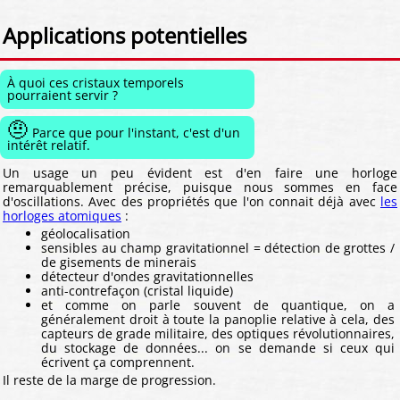
Applications potentielles
À quoi ces cristaux temporels
pourraient servir ?
🤨
Parce que pour l'instant, c'est d'un
intérêt relatif.
Un usage un peu évident est d'en faire une horloge
remarquablement précise, puisque nous sommes en face
d'oscillations. Avec des propriétés que l'on connait déjà avec
les
horloges atomiques
:
géolocalisation
sensibles au champ gravitationnel = détection de grottes /
de gisements de minerais
détecteur d'ondes gravitationnelles
anti-contrefaçon (cristal liquide)
et comme on parle souvent de quantique, on a
généralement droit à toute la panoplie relative à cela, des
capteurs de grade militaire, des optiques révolutionnaires,
du stockage de données... on se demande si ceux qui
écrivent ça comprennent.
Il reste de la marge de progression.