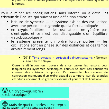
équations différentielles présentant une dépendance périodique dans
le temps.
Pour éliminer les configurations sans intérêt, on a défini
les
cristaux de Floquet
, qui suivent une définition stricte :
brisure de symétrie — le système exhibe des oscillations
avec une période plus grande que la force appliquée
en crypto-équilibre — les oscillations ne génère pas
d'entropie, et ce n'est pas distinguable d'un équilibre
« stroboscopique »
le système présente un ordre longue portée — les
oscillations sont en phase sur des distances et des temps
arbitrairement longs
[2018]
Time crystals in periodically driven systems
/ Norman
Y. Yao, Chetan Nayak
Outre la définition, on trouvera dans ce papier les raisons pour
lesquelles les systèmes périodiques connus ne sont pas considérés
comme des cristaux temporels. Par exemple, les cellules de
convection manquent d'un ordre spatial et temporel sur de grandes
étendues, réclament un gradient externe et génèrent de l'entropie.
😲
Un crypto-équilibre ?
stroboscopique ?
😨
Mais de quoi tu parles ? T'as repris
de la meth, et t'es allé en boite !