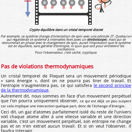
Crypto-équilibre dans un cristal temporel discret
Par exemple, ce système change d'orientation de spin avec une période 2T. Quelqu'un
qui regarderait ce système à intervalles fixes (avec un
stroboscope
), mais qui se
retournerait en phase avec le changement de spin, aurait l'impression que le système
est en équilibre, sans générer d'entropie, ni quoi que soit pour entretenir les
oscillations.
Pour l'observateur, c'est caché, cryptique.
Pas de violations thermodynamiques
Un cristal temporel de Floquet sera un mouvement périodique
« sans énergie », dont on ne pourra pas tirer de travail. Et
l'entropie n'augmentera pas, ce qui satisfera
le second principe
de la thermodynamique
.
Autrement dit, nous sommes en face d'un mouvement perpétuel
que l'on pourra uniquement observer,
ce qui est déjà un peu suspect
.
car cela implique une interaction quelque part, donc de l'échange d'énergie
Ceci dit, un gaz d'atomes parfaitement isolé du reste de l'univers
voit chaque atome aller à une vitesse variable et une direction
variable, c'est un mouvement perpétuel, son entropie ne change
pas et on n'en extrait aucun travail. Et si on veut l'observer, il
faudra interagir.