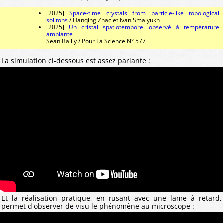
[2025]
Space-time crystals from particle-like topological
solitons
/ Hanqing Zhao et Ivan Smalyukh
[2025]
Un cristal spatiotemporel observé à température
ambiante
Sean Bailly / Pour La Science N° 577
La simulation ci-dessous est assez parlante :
Et la réalisation pratique, en rusant avec une lame à retard,
permet d'observer de visu le phénomène au microscope :