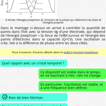
À droite, l'énergie Josephson Ej, fonction de la phase qui détermine les états et
énergies propres
Dans le montage ci-dessus on arrive à contrôler la quantité de
paires dans l'îlot avec la tension Vg d'une électrode, qui dépend
de l'énergie Josephson = la
force de l'effet tunnel
, et l'énergie des
paires d'électrons dans la capacité (Q=CV). Une oscillation se
crée, liée à la différence de phase entre les deux côtés.
Vous trouverez d'autres détails dans le
qubit à Jonction Josephson
.
Quel rapport avec un cristal temporel ?
Ce dispositif est stable dans le temps,
en ne touchant à rien, rien ne change.
En particulier, l'oscillation est stable, et
à une fréquence bien définie.
😥
Rien de bien folichon.