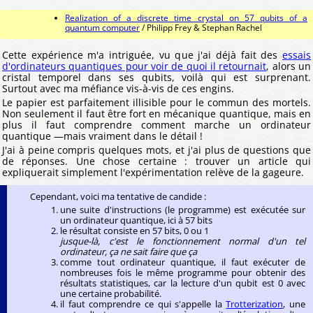
Realization of a discrete time crystal on 57 qubits of a
quantum computer
/ Philipp Frey & Stephan Rachel
Cette expérience m'a intriguée, vu que j'ai déjà fait des
essais
d'ordinateurs quantiques pour voir de quoi il retournait
, alors un
cristal temporel dans ses qubits, voilà qui est surprenant.
Surtout avec ma méfiance vis-à-vis de ces engins.
Le papier est parfaitement illisible pour le commun des mortels.
Non seulement il faut être fort en mécanique quantique, mais en
plus il faut comprendre comment marche un ordinateur
quantique —mais vraiment dans le détail !
J'ai à peine compris quelques mots, et j'ai plus de questions que
de réponses. Une chose certaine : trouver un article qui
expliquerait simplement l'expérimentation relève de la gageure.
Cependant, voici ma tentative de candide :
une suite d'instructions (le programme) est exécutée sur
un ordinateur quantique, ici à 57 bits
le résultat consiste en 57 bits, 0 ou 1
jusque-là, c'est le fonctionnement normal d'un tel
ordinateur, ça ne sait faire que ça
comme tout ordinateur quantique, il faut exécuter de
nombreuses fois le même programme pour obtenir des
résultats statistiques, car la lecture d'un qubit est 0 avec
une certaine probabilité.
il faut comprendre ce qui s'appelle la
Trotterization
, une