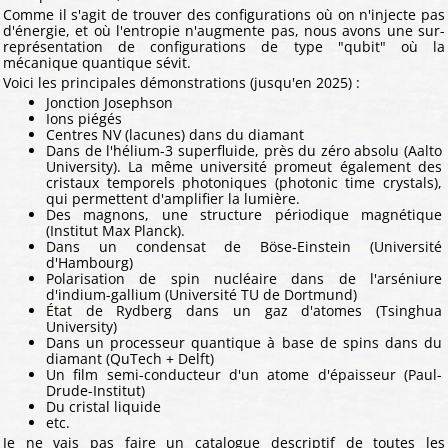
Comme il s'agit de trouver des configurations où on n'injecte pas
d'énergie, et où l'entropie n'augmente pas, nous avons une sur-
représentation de configurations de type "qubit" où la
mécanique quantique sévit.
Voici les principales démonstrations (jusqu'en 2025) :
Jonction Josephson
Ions piégés
Centres NV (lacunes) dans du diamant
Dans de l'hélium-3 superfluide, près du zéro absolu (Aalto
University). La même université promeut également des
cristaux temporels photoniques (photonic time crystals),
qui permettent d'amplifier la lumière.
Des magnons, une structure périodique magnétique
(Institut Max Planck).
Dans un condensat de Böse-Einstein (Université
d'Hambourg)
Polarisation de spin nucléaire dans de l'arséniure
d'indium-gallium (Université TU de Dortmund)
État de Rydberg dans un gaz d'atomes (Tsinghua
University)
Dans un processeur quantique à base de spins dans du
diamant (QuTech + Delft)
Un film semi-conducteur d'un atome d'épaisseur (Paul-
Drude-Institut)
Du cristal liquide
etc.
Je ne vais pas faire un catalogue descriptif de toutes les