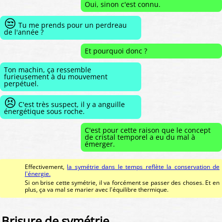
Oui, sinon c'est connu.
😒
Tu me prends pour un perdreau
de l'année ?
Et pourquoi donc ?
Ton machin, ça ressemble
furieusement à du mouvement
perpétuel.
😣
C'est très suspect, il y a anguille
énergétique sous roche.
C'est pour cette raison que le concept
de cristal temporel a eu du mal à
émerger.
Effectivement,
la symétrie dans le temps reflète la conservation de
l'énergie.
Si on brise cette symétrie, il va forcément se passer des choses. Et en
plus, ça va mal se marier avec l'équilibre thermique.
Brisure de symétrie