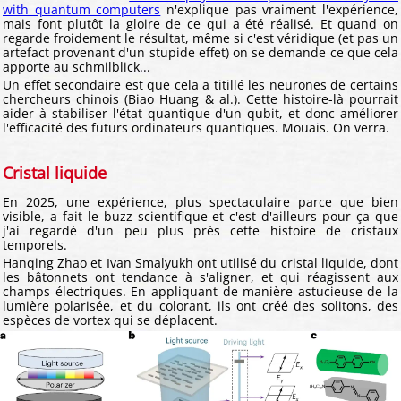
with quantum computers
n'explique pas vraiment l'expérience,
mais font plutôt la gloire de ce qui a été réalisé. Et quand on
regarde froidement le résultat, même si c'est véridique (et pas un
artefact provenant d'un stupide effet) on se demande ce que cela
apporte au schmilblick...
Un effet secondaire est que cela a titillé les neurones de certains
chercheurs chinois (Biao Huang & al.). Cette histoire-là pourrait
aider à stabiliser l'état quantique d'un qubit, et donc améliorer
l'efficacité des futurs ordinateurs quantiques. Mouais. On verra.
Cristal liquide
En 2025, une expérience, plus spectaculaire parce que bien
visible, a fait le buzz scientifique et c'est d'ailleurs pour ça que
j'ai regardé d'un peu plus près cette histoire de cristaux
temporels.
Hanqing Zhao et Ivan Smalyukh ont utilisé du cristal liquide, dont
les bâtonnets ont tendance à s'aligner, et qui réagissent aux
champs électriques. En appliquant de manière astucieuse de la
lumière polarisée, et du colorant, ils ont créé des solitons, des
espèces de vortex qui se déplacent.