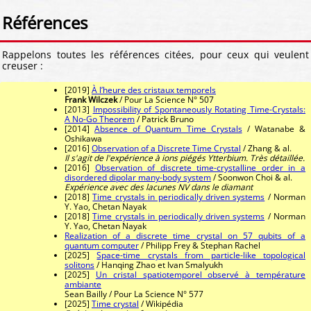
Références
Rappelons toutes les références citées, pour ceux qui veulent
creuser :
[2019]
À l’heure des cristaux temporels
Frank Wilczek
/ Pour La Science N° 507
[2013]
Impossibility of Spontaneously Rotating Time-Crystals:
A No-Go Theorem
/ Patrick Bruno
[2014]
Absence of Quantum Time Crystals
/ Watanabe &
Oshikawa
[2016]
Observation of a Discrete Time Crystal
/ Zhang & al.
Il s'agit de l'expérience à ions piégés Ytterbium. Très détaillée.
[2016]
Observation of discrete time-crystalline order in a
disordered dipolar many-body system
/ Soonwon Choi & al.
Expérience avec des lacunes NV dans le diamant
[2018]
Time crystals in periodically driven systems
/ Norman
Y. Yao, Chetan Nayak
[2018]
Time crystals in periodically driven systems
/ Norman
Y. Yao, Chetan Nayak
Realization of a discrete time crystal on 57 qubits of a
quantum computer
/ Philipp Frey & Stephan Rachel
[2025]
Space-time crystals from particle-like topological
solitons
/ Hanqing Zhao et Ivan Smalyukh
[2025]
Un cristal spatiotemporel observé à température
ambiante
Sean Bailly / Pour La Science N° 577
[2025]
Time crystal
/ Wikipédia