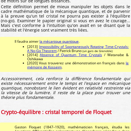
de motifs sur de longues distances.
Cette définition permet de mieux manipuler les objets dans le
cadre mathématique de la mécanique quantique, et de parvenir
à la preuve qu'un tel cristal ne pourra pas exister à l'équilibre
(no-go). Examiner le papier original si vous en avez le courage...
Mais c'est conforme à l'intuition qu'on avait en se disant que la
stabilité et l'énergie sont vraiment très liées.
Il faudra aimer
la mécanique quantique
.
[2013]
Impossibility of Spontaneously Rotating Time-Crystals:
A No-Go Theorem
/ Patrick Bruno
(un gars de Grenoble)
[2014]
Absence of Quantum Time Crystals
/ Watanabe &
Oshikawa
[2020] Vous trouverez une démonstration en français dans
le
mémoire de Kosseim
.
Accessoirement, cela renforce la différence fondamentale qui
existe nécessairement entre le temps et l'espace en mécanique
quantique, nonobstant le lien évident en relativité restreinte via
la vitesse de la lumière. Il reste de la place pour trouver une
théorie plus fondamentale.
Crypto-équilibre : cristal temporel de Floquet
Gaston Floquet (1847–1920), mathématicien français, étudia les