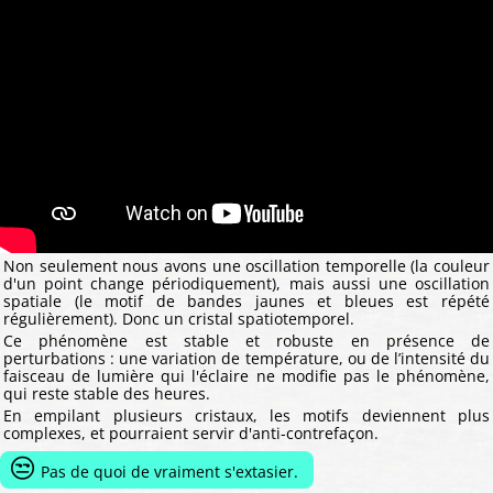
Non seulement nous avons une oscillation temporelle (la couleur
d'un point change périodiquement), mais aussi une oscillation
spatiale (le motif de bandes jaunes et bleues est répété
régulièrement). Donc un cristal spatiotemporel.
Ce phénomène est stable et robuste en présence de
perturbations : une variation de température, ou de l’intensité du
faisceau de lumière qui l'éclaire ne modifie pas le phénomène,
qui reste stable des heures.
En empilant plusieurs cristaux, les motifs deviennent plus
complexes, et pourraient servir d'anti-contrefaçon.
😒
Pas de quoi de vraiment s'extasier.