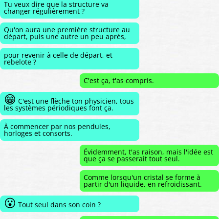
Tu veux dire que la structure va
changer régulièrement ?
Qu'on aura une première structure au
départ, puis une autre un peu après,
pour revenir à celle de départ, et
rebelote ?
C'est ça, t'as compris.
😁
C'est une flèche ton physicien, tous
les systèmes périodiques font ça.
À commencer par nos pendules,
horloges et consorts.
Évidemment, t'as raison, mais l'idée est
que ça se passerait tout seul.
Comme lorsqu'un cristal se forme à
partir d'un liquide, en refroidissant.
😮
Tout seul dans son coin ?