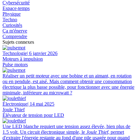
Cybersécurité
Espace-temps
Physique
Techno
Curiosités
Ça m'énerve
Comprendre
Sujets connexes
Technologie
| 6 janvier 2026
Moteurs à impulsion
Pulse motors
Réaliser un petit moteur avec une bobine et un aimant, en rotation
ou en pendule, est aisé. Mais comment obtenir une consommation
électrique la plus basse possible, pour fonctionner avec une énergie
minimale, inférieure au microwatt ?
Électronique
| 14 mai 2025
Joule Thief
Élévateur de tension pour LED
Une LED blanche requiert une tension assez élevée, bien plus de
1.5 volt. Un circuit électronique simple, le
Joule Thief
, permet
d'extraire l'énergie restante au fond d'une pile usagée pour quand