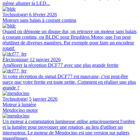
même allumer la LED...
Technologie
| 6 février 2026
Moteurs sans balais à courant continu
Quand on démonte un disque dur, on retrouve un moteur sans balais
à courant continu, ou BLDC pour Brushless Motor, que l'on peut
réutiliser de diverses manières. Par exemple pour faire un encodeur
rotatif.
Électronique
| 12 janvier 2026
Améliorer la réception DCF77 avec une plus grande ferrite
Si votre réception du signal DCF77 est mauvaise, c'est peut-être
parce que votre ferrite est toute petite. Comment en réaliser une plus
grande ?
Technologie
| 5 janvier 2026
Moteur à lumière
Mendocino motor
Un moteur à commutation lumineuse utilise astucieusement l'ombre
et la lumière pour provoquer une rotation, au lieu d'utiliser un
interrupteur. Le moteur de Mendocino est une version sur paliers
magnétiques.