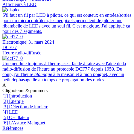
Afficheurs à LED
S'il faut un fil par LED à piloter, ce qui est couteux en entrées/sorties
pour un microcontrôleur, les neopixels permettent de piloter une
ribambelle de LEDs avec un seul fil. C'est magique. J'ai appliqué ça
pour des 7-segments.
Électronique
| 31 mars 2024
DCF77
Heure radio-diffusée
Une pendule toujours à l'heure, c'est facile à faire avec l'aide de la
radio-diffusion de l'heure au protocole DCF77 depuis 1959. Du
coup, j'ai l'heure
atomique
à la maison et à mon poignet, avec un
petit déphasage lié au temps de propagation des ondes...
A
Clignoteurs & pummers
[1] Introduction
[2] Énergie
[3] Détection de lumière
[4] LED
[5] Oscillateur
[6] L'Astuce Mainguet
Références