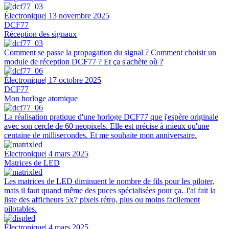
Électronique
| 13 novembre 2025
DCF77
Réception des signaux
Comment se passe la propagation du signal ? Comment choisir un
module de réception DCF77 ? Et ça s'achète où ?
Électronique
| 17 octobre 2025
DCF77
Mon horloge atomique
La réalisation pratique d'une horloge DCF77 que j'espère originale
avec son cercle de 60 neopixels. Elle est précise à mieux qu'une
centaine de millisecondes. Et me souhaite mon anniversaire.
Électronique
| 4 mars 2025
Matrices de LED
Les matrices de LED diminuent le nombre de fils pour les piloter,
mais il faut quand même des puces spécialisées pour ça. J'ai fait la
liste des afficheurs 5x7 pixels rétro, plus ou moins facilement
pilotables.
Électronique
| 4 mars 2025