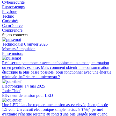
Cybersécurité
Espace-temps
Physique
Techno
Curiosités
Ça m'énerve
Comprendre
Sujets connexes
Technologie
| 6 janvier 2026
Moteurs à impulsion
Pulse motors
Réaliser un petit moteur avec une bobine et un aimant, en rotation
ou en pendule, est aisé. Mais comment obtenir une consommation
électrique la plus basse possible, pour fonctionner avec une énergie
minimale, inférieure au microwatt ?
Électronique
| 14 mai 2025
Joule Thief
Élévateur de tension pour LED
Une LED blanche requiert une tension assez élevée, bien plus de
1.5 volt. Un circuit électronique simple, le
Joule Thief
, permet
d'extraire l'énergie restante au fond d'une pile usagée pour quand