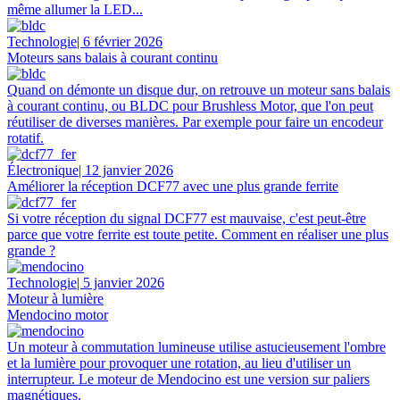
même allumer la LED...
Technologie
| 6 février 2026
Moteurs sans balais à courant continu
Quand on démonte un disque dur, on retrouve un moteur sans balais
à courant continu, ou BLDC pour Brushless Motor, que l'on peut
réutiliser de diverses manières. Par exemple pour faire un encodeur
rotatif.
Électronique
| 12 janvier 2026
Améliorer la réception DCF77 avec une plus grande ferrite
Si votre réception du signal DCF77 est mauvaise, c'est peut-être
parce que votre ferrite est toute petite. Comment en réaliser une plus
grande ?
Technologie
| 5 janvier 2026
Moteur à lumière
Mendocino motor
Un moteur à commutation lumineuse utilise astucieusement l'ombre
et la lumière pour provoquer une rotation, au lieu d'utiliser un
interrupteur. Le moteur de Mendocino est une version sur paliers
magnétiques.