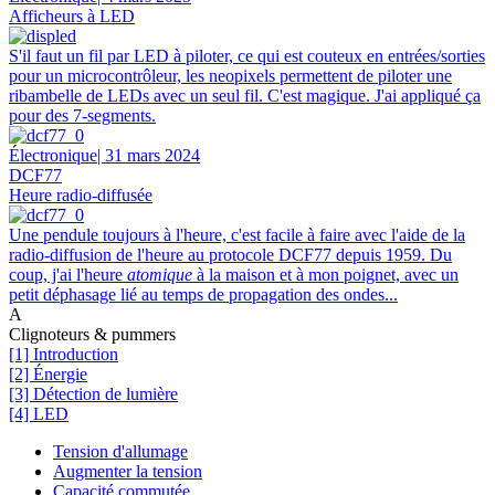
Afficheurs à LED
S'il faut un fil par LED à piloter, ce qui est couteux en entrées/sorties
pour un microcontrôleur, les neopixels permettent de piloter une
ribambelle de LEDs avec un seul fil. C'est magique. J'ai appliqué ça
pour des 7-segments.
Électronique
| 31 mars 2024
DCF77
Heure radio-diffusée
Une pendule toujours à l'heure, c'est facile à faire avec l'aide de la
radio-diffusion de l'heure au protocole DCF77 depuis 1959. Du
coup, j'ai l'heure
atomique
à la maison et à mon poignet, avec un
petit déphasage lié au temps de propagation des ondes...
A
Clignoteurs & pummers
[1] Introduction
[2] Énergie
[3] Détection de lumière
[4] LED
Tension d'allumage
Augmenter la tension
Capacité commutée