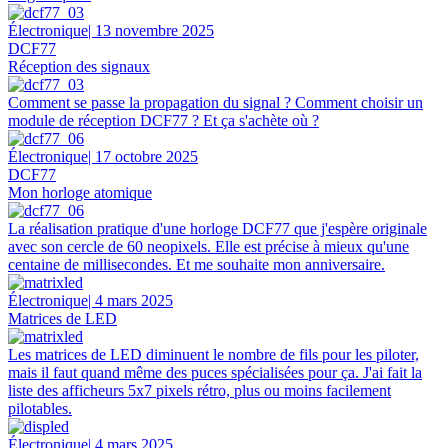
Électronique
| 13 novembre 2025
DCF77
Réception des signaux
Comment se passe la propagation du signal ? Comment choisir un
module de réception DCF77 ? Et ça s'achète où ?
Électronique
| 17 octobre 2025
DCF77
Mon horloge atomique
La réalisation pratique d'une horloge DCF77 que j'espère originale
avec son cercle de 60 neopixels. Elle est précise à mieux qu'une
centaine de millisecondes. Et me souhaite mon anniversaire.
Électronique
| 4 mars 2025
Matrices de LED
Les matrices de LED diminuent le nombre de fils pour les piloter,
mais il faut quand même des puces spécialisées pour ça. J'ai fait la
liste des afficheurs 5x7 pixels rétro, plus ou moins facilement
pilotables.
Électronique
| 4 mars 2025