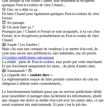
Que lorsque tu vas visiter Chanel, non seulement tu récupères
quelques Post-it-cookies de chez Chanel...
😒
Oui, on a déjà vu ça.
Eh bien Chanel pose également quelques Post-it-cookies de chez
Ferrari.
😈
Au passage.
😲
On peut faire ça ?
Pourquoi pas ? Chanel et Ferrari se sont acoquinés, si tu vas chez
Ferrari, tu te récupèreras probablement un Post-it-cookie de chez
Chanel.
😱
Aaaah ! Les fourbes !
Mais s'ils sont une centaine de vendeurs à se mettre d'accord, ils
vont tous savoir mes préférences, mes habitudes, ma vie privée.
La réalité : plein de Post-it-cookies, tous posés par votre marchand.
Et pas forcément uniquement les siens... de plein d'autres sites.
😱
Aaaaaaaaah !
😠
Ça s'appelle des «
cookies tiers
».
La règlementation essaye de faire prendre conscience de cela en
obligeant à obtenir notre consentement...
Le fonctionnement habituel passe par un serveur publicitaire dédié
pour rassembler et partager plus facilement les informations, plutôt
que chaque site doive se mettre d'accord avec les autres sites, ce qui
serait vraiment très malcommode. Et puis c'est le job des