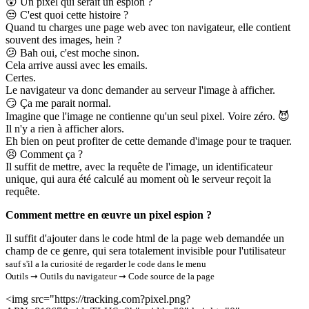
😲
Un pixel qui serait un espion ?
😒
C'est quoi cette histoire ?
Quand tu charges une page web avec ton navigateur, elle contient
souvent des images, hein ?
😕
Bah oui, c'est moche sinon.
Cela arrive aussi avec les emails.
Certes.
Le navigateur va donc demander au serveur l'image à afficher.
😏
Ça me parait normal.
Imagine que l'image ne contienne qu'un seul pixel. Voire zéro.
😈
Il n'y a rien à afficher alors.
Eh bien on peut profiter de cette demande d'image pour te traquer.
😣
Comment ça ?
Il suffit de mettre, avec la requête de l'image, un identificateur
unique, qui aura été calculé au moment où le serveur reçoit la
requête.
Comment mettre en œuvre un pixel espion ?
Il suffit d'ajouter dans le code html de la page web demandée un
champ de ce genre, qui sera totalement invisible pour l'utilisateur
sauf s'il a la curiosité de regarder le code dans le menu
Outils ➞ Outils du navigateur ➞ Code source de la page
<img src="https://tracking.com?pixel.png?