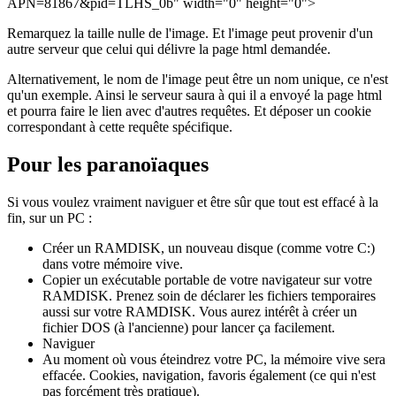
APN=81867&pid=TLHS_0b" width="0" height="0">
Remarquez la taille nulle de l'image. Et l'image peut provenir d'un
autre serveur que celui qui délivre la page html demandée.
Alternativement, le nom de l'image peut être un nom unique, ce n'est
qu'un exemple. Ainsi le serveur saura à qui il a envoyé la page html
et pourra faire le lien avec d'autres requêtes. Et déposer un cookie
correspondant à cette requête spécifique.
Pour les paranoïaques
Si vous voulez vraiment naviguer et être sûr que tout est effacé à la
fin, sur un PC :
Créer un RAMDISK, un nouveau disque (comme votre C:)
dans votre mémoire vive.
Copier un exécutable portable de votre navigateur sur votre
RAMDISK. Prenez soin de déclarer les fichiers temporaires
aussi sur votre RAMDISK. Vous aurez intérêt à créer un
fichier DOS (à l'ancienne) pour lancer ça facilement.
Naviguer
Au moment où vous éteindrez votre PC, la mémoire vive sera
effacée. Cookies, navigation, favoris également (ce qui n'est
pas forcément très pratique).