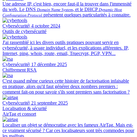
Une adresse IP, c'est bien, encore faut-il la trouver dans l'immensité
du web. Le DNS
, et le DHCP
Domain Name System
Dynamic Host
présentent quelques particularités à connaitre.
Configuration Protocol
Cybersécurité
| 4 octobre 2024
Outils de cybersécurité
J'ai rassemblé ici les divers outils pratiques pouvant servir en
cybersécurité, à usage individuel, et les explications afférentes. IP,
Internet, ping, whois, route, email, Truecrypt, PGP, VPN...
Cybersécurité
| 17 décembre 2025
Chiffrement RSA
C'est quand même curieux cette histoire de factorisation infaisable
en pratique, alors qu'il faut générer deux nombres premiers :
comment fait-on pour savoir s'ils sont premiers sans factorisation ?
Cybersécurité
| 21 septembre 2025
Localisation & sécurité
AirTag et consort
Localiser un objet se démocratise avec les fameux AirTag. Mais est-
ce vraiment sécurisé ? Car ces localisateurs sont très commodes pour
les malfrats...