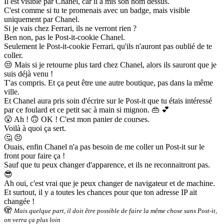
Il est visible par Chanel, car il a mis son nom dessus.
C'est comme si tu te promenais avec un badge, mais visible
uniquement par Chanel.
Si je vais chez Ferrari, ils ne verront rien ?
Ben non, pas le Post-it-cookie Chanel.
Seulement le Post-it-cookie Ferrari, qu'ils n'auront pas oublié de te
coller.
😒
Mais si je retourne plus tard chez Chanel, alors ils sauront que je
suis déjà venu !
T'as compris. Et ça peut être une autre boutique, pas dans la même
ville.
Et Chanel aura pris soin d'écrire sur le Post-it que tu étais intéressé
par ce foulard et ce petit sac à main si mignon.
👜 💕
😮
Ah !
🙃
OK ! C'est mon panier de courses.
Voilà à quoi ça sert.
🤔 😣
Ouais, enfin Chanel n'a pas besoin de me coller un Post-it sur le
front pour faire ça !
Sauf que tu peux changer d'apparence, et ils ne reconnaitront pas.
😎
Ah oui, c'est vrai que je peux changer de navigateur et de machine.
Et surtout, il y a toutes les chances pour que ton adresse IP ait
changée !
🫣
Mais quelque part, il doit être possible de faire la même chose sans Post-it,
on verra ça plus loin