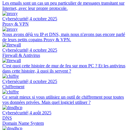
Les emails sont un cas un peu particulier de messages transitant sur
Internet, avec leur propre protocole.
Cybersécurité
| 4 octobre 2025
Proxy & VPN
Nous avons déjà vu IP et DNS, mais nous n'avons pas encore parlé
de leurs petits copains Proxy & VPN.
Cybersécurité
| 4 octobre 2025
Firewall & Antivirus
C'est quoi cette histoire de mur de feu sur mon PC ? Et les antivirus
dans cette histoire, à quoi ils servent ?
Cybersécurité
| 4 octobre 2025
Chiffrement
Ce serait mieux si vous utilisiez un outil de chiffrement pour toutes
vos données privées. Mais quel logiciel utiliser ?
Cybersécurité
| 4 août 2025
DNS
Domain Name System