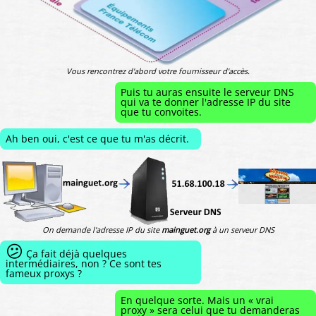
Vous rencontrez d'abord votre fournisseur d'accès.
Puis tu auras ensuite le serveur DNS
qui va te donner l'adresse IP du site
que tu convoites.
Ah ben oui, c'est ce que tu m'as décrit.
On demande l'adresse IP du site
mainguet.org
à un serveur DNS
😕
Ça fait déjà quelques
intermédiaires, non ? Ce sont tes
fameux proxys ?
En quelque sorte. Mais un « vrai
proxy » sera celui que tu demanderas