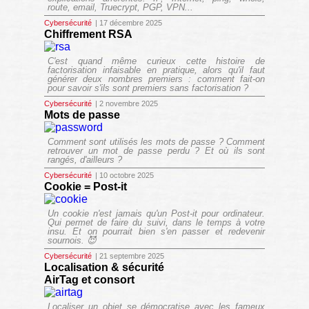
route, email, Truecrypt, PGP, VPN...
Cybersécurité
| 17 décembre 2025
Chiffrement RSA
C'est quand même curieux cette histoire de
factorisation infaisable en pratique, alors qu'il faut
générer deux nombres premiers : comment fait-on
pour savoir s'ils sont premiers sans factorisation ?
Cybersécurité
| 2 novembre 2025
Mots de passe
Comment sont utilisés les mots de passe ? Comment
retrouver un mot de passe perdu ? Et où ils sont
rangés, d'ailleurs ?
Cybersécurité
| 10 octobre 2025
Cookie = Post-it
Un cookie n'est jamais qu'un Post-it pour ordinateur.
Qui permet de faire du suivi, dans le temps à votre
insu. Et on pourrait bien s'en passer et redevenir
sournois. 😈
Cybersécurité
| 21 septembre 2025
Localisation & sécurité
AirTag et consort
Localiser un objet se démocratise avec les fameux