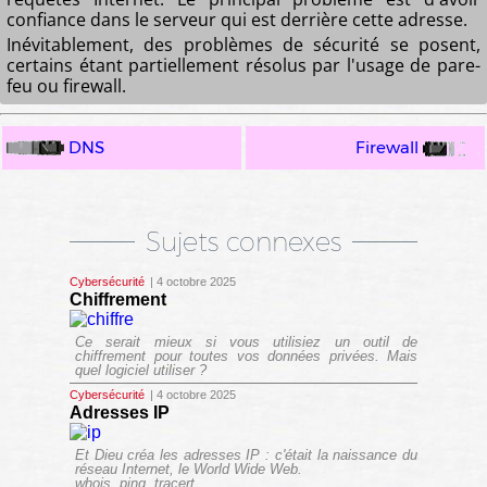
confiance dans le serveur qui est derrière cette adresse.
Inévitablement, des problèmes de sécurité se posent,
certains étant partiellement résolus par l'usage de pare-
feu ou firewall.
DNS
Firewall
Sujets connexes
Cybersécurité
| 4 octobre 2025
Chiffrement
Ce serait mieux si vous utilisiez un outil de
chiffrement pour toutes vos données privées. Mais
quel logiciel utiliser ?
Cybersécurité
| 4 octobre 2025
Adresses IP
Et Dieu créa les adresses IP : c'était la naissance du
réseau Internet, le World Wide Web.
whois, ping, tracert...