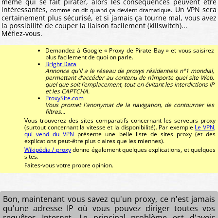
même qui se fait pirater, alors les conséquences peuvent être
intéressantes,
. Un VPN sera
comme on dit quand ça devient dramatique
certainement plus sécurisé, et si jamais ça tourne mal, vous avez
la possibilité de couper la liaison facilement (killswitch)...
Méfiez-vous.
Demandez à Google « Proxy de Pirate Bay » et vous saisirez
plus facilement de quoi on parle.
Bright Data
Annonce qu'il a le réseau de proxys résidentiels n°1 mondial,
permettant d’accéder au contenu de n’importe quel site Web,
quel que soit l’emplacement, tout en évitant les interdictions IP
et les CAPTCHA.
ProxySite.com
Vous promet l'anonymat de la navigation, de contourner les
filtres...
Vous trouverez des sites comparatifs concernant les serveurs proxy
(surtout concernant la vitesse et la disponibilité). Par exemple
Le VPN,
qui vend du VPN
présente une belle liste de sites proxy (et des
explications peut-être plus claires que les miennes).
Wikipédia / proxy
donne également quelques explications, et quelques
sites.
Faites-vous votre propre opinion.
Bon, maintenant vous savez qu'un proxy, ce n'est jamais
qu'une adresse IP où vous pouvez diriger toutes vos
requêtes Internet. Le principal problème est d'avoir