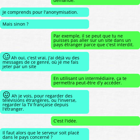
demande.
Je comprends pour l'anonymisation.
Mais sinon ?
Par exemple, il se peut que tu ne
puisses pas aller sur un site dans un
pays étranger parce que c'est interdit.
🥴
Ah oui, c'est vrai, j'ai déjà vu des
messages de ce genre, où je me fais
jeter par un site
En utilisant un intermédiaire, ça te
permettra peut-être d'y accéder.
😖
Ah je vois, pour regarder des
télévisions étrangères, ou l'inverse,
regarder la TV française depuis
l'étranger.
C'est l'idée.
Il faut alors que le serveur soit placé
dans le pays concerné ?