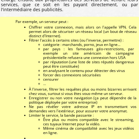
services, que ce soit en les payant directement, ou par
l'intermédiaire des publicités.
Par exemple, un serveur peut :
Chiffrer votre connexion, mais alors on l'appelle VPN. Cela
permet alors de sécuriser un réseau local (un bout de réseau
distinct d'Internet).
Filtrer l'accès à certains sites (ou l'inverse, permettre) :
catégorie : marchands, porno, jeux en ligne...
par pays : les fameuses géo-restrictions, par
exemple un site américain de campagne
présidentielle refusera une connexion hors USA
par réputation (une liste de sites réputés dangereux
peut être constituée)
en analysant le contenu pour détecter des virus
forcer des connexions sécurisées
censurer
...
À l'inverse, filtrer les requêtes plus ou moins bizarres arrivant
chez vous, surtout si vous êtes vous-même un serveur.
Enregistrer ou non votre navigation (ça peut dépendre de la
politique déployée par votre entreprise)
Ne pas révéler votre adresse IP en transmettant vos
demandes vers l'extérieur, pour assurer votre anonymat.
Limiter le service, la bande passante :
Être plus ou moins compatible avec le streaming,
ces tuyaux Internet pour la vidéo.
Même cinéma de compatibilité avec les jeux vidéos
en ligne.
...