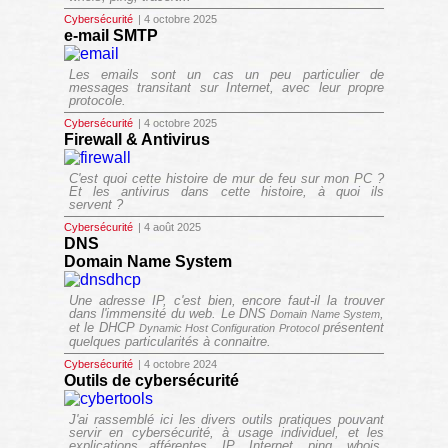
Cybersécurité
| 4 octobre 2025
e-mail SMTP
Les emails sont un cas un peu particulier de
messages transitant sur Internet, avec leur propre
protocole.
Cybersécurité
| 4 octobre 2025
Firewall & Antivirus
C'est quoi cette histoire de mur de feu sur mon PC ?
Et les antivirus dans cette histoire, à quoi ils
servent ?
Cybersécurité
| 4 août 2025
DNS
Domain Name System
Une adresse IP, c'est bien, encore faut-il la trouver
dans l'immensité du web. Le DNS
,
Domain Name System
et le DHCP
présentent
Dynamic Host Configuration Protocol
quelques particularités à connaitre.
Cybersécurité
| 4 octobre 2024
Outils de cybersécurité
J'ai rassemblé ici les divers outils pratiques pouvant
servir en cybersécurité, à usage individuel, et les
explications afférentes. IP, Internet, ping, whois,