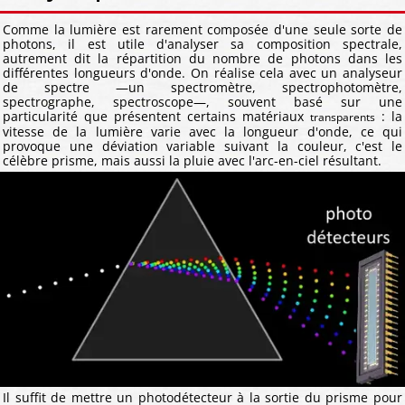
Comme la lumière est rarement composée d'une seule sorte de
photons, il est utile d'analyser sa composition spectrale,
autrement dit la répartition du nombre de photons dans les
différentes longueurs d'onde. On réalise cela avec un analyseur
de spectre —un spectromètre, spectrophotomètre,
spectrographe, spectroscope—, souvent basé sur une
particularité que présentent certains matériaux
: la
transparents
vitesse de la lumière varie avec la longueur d'onde, ce qui
provoque une déviation variable suivant la couleur, c'est le
célèbre prisme, mais aussi la pluie avec l'arc-en-ciel résultant.
Il suffit de mettre un photodétecteur à la sortie du prisme pour