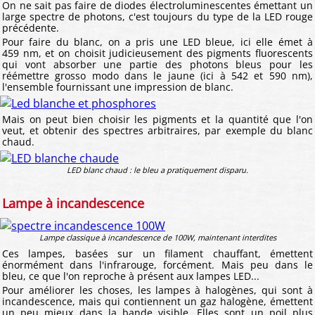
On ne sait pas faire de diodes électroluminescentes émettant un
large spectre de photons, c'est toujours du type de la LED rouge
précédente.
Pour faire du blanc, on a pris une LED bleue, ici elle émet à
459 nm, et on choisit judicieusement des pigments fluorescents
qui vont absorber une partie des photons bleus pour les
réémettre grosso modo dans le jaune (ici à 542 et 590 nm),
l'ensemble fournissant une impression de blanc.
Mais on peut bien choisir les pigments et la quantité que l'on
veut, et obtenir des spectres arbitraires, par exemple du blanc
chaud.
LED blanc chaud : le bleu a pratiquement disparu.
Lampe à incandescence
Lampe classique à incandescence de 100W, maintenant interdites
Ces lampes, basées sur un filament chauffant, émettent
énormément dans l'infrarouge, forcément. Mais peu dans le
bleu, ce que l'on reproche à présent aux lampes LED...
Pour améliorer les choses, les lampes à halogènes, qui sont à
incandescence, mais qui contiennent un gaz halogène, émettent
un peu mieux dans la bande visible. Elles sont un poil plus