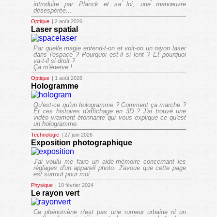
introduite par Planck et sa loi, une manœuvre
désespérée...
Optique
| 2 août 2026
Laser spatial
Par quelle magie entend-t-on et voit-on un rayon laser
dans l'espace ? Pourquoi est-il si lent ? Et pourquoi
va-t-il si droit ?
Ça m'énerve !
Optique
| 1 août 2026
Hologramme
Qu'est-ce qu'un hologramme ? Comment ça marche ?
Et ces histoires d'affichage en 3D ? J'ai trouvé une
vidéo vraiment étonnante qui vous explique ce qu'est
un hologramme.
Technologie
| 27 juin 2026
Exposition photographique
J'ai voulu me faire un aide-mémoire concernant les
réglages d'un appareil photo. J'avoue que cette page
est surtout pour moi.
Physique
| 10 février 2024
Le rayon vert
Ce phénomène n'est pas une rumeur urbaine ni un