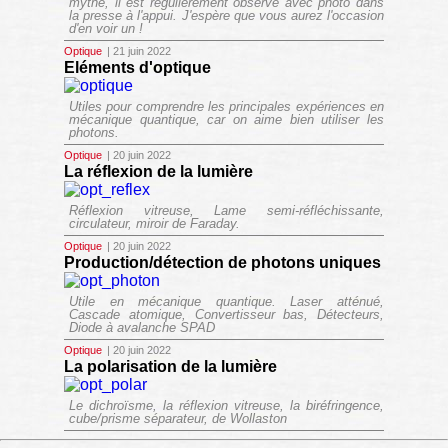
mythe, il est régulièrement observé avec photo dans
la presse à l'appui. J'espère que vous aurez l'occasion
d'en voir un !
Optique
| 21 juin 2022
Eléments d'optique
Utiles pour comprendre les principales expériences en
mécanique quantique, car on aime bien utiliser les
photons.
Optique
| 20 juin 2022
La réflexion de la lumière
Réflexion vitreuse, Lame semi-réfléchissante,
circulateur, miroir de Faraday.
Optique
| 20 juin 2022
Production/détection de photons uniques
Utile en mécanique quantique. Laser atténué,
Cascade atomique, Convertisseur bas, Détecteurs,
Diode à avalanche SPAD
Optique
| 20 juin 2022
La polarisation de la lumière
Le dichroïsme, la réflexion vitreuse, la biréfringence,
cube/prisme séparateur, de Wollaston