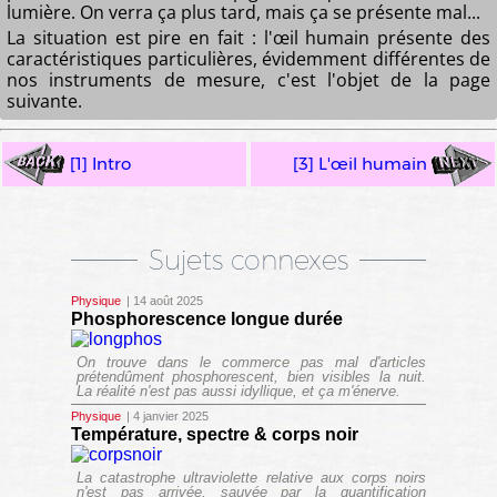
lumière. On verra ça plus tard, mais ça se présente mal...
La situation est pire en fait : l'œil humain présente des
caractéristiques particulières, évidemment différentes de
nos instruments de mesure, c'est l'objet de la page
suivante.
[1] Intro
[3] L'œil humain
Sujets connexes
Physique
| 14 août 2025
Phosphorescence longue durée
On trouve dans le commerce pas mal d'articles
prétendûment phosphorescent, bien visibles la nuit.
La réalité n'est pas aussi idyllique, et ça m'énerve.
Physique
| 4 janvier 2025
Température, spectre & corps noir
La catastrophe ultraviolette relative aux corps noirs
n'est pas arrivée, sauvée par la quantification