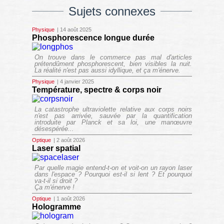
Sujets connexes
Physique
| 14 août 2025
Phosphorescence longue durée
On trouve dans le commerce pas mal d'articles
prétendûment phosphorescent, bien visibles la nuit.
La réalité n'est pas aussi idyllique, et ça m'énerve.
Physique
| 4 janvier 2025
Température, spectre & corps noir
La catastrophe ultraviolette relative aux corps noirs
n'est pas arrivée, sauvée par la quantification
introduite par Planck et sa loi, une manœuvre
désespérée...
Optique
| 2 août 2026
Laser spatial
Par quelle magie entend-t-on et voit-on un rayon laser
dans l'espace ? Pourquoi est-il si lent ? Et pourquoi
va-t-il si droit ?
Ça m'énerve !
Optique
| 1 août 2026
Hologramme