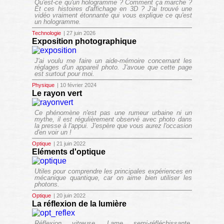
Qu'est-ce qu'un hologramme ? Comment ça marche ?
Et ces histoires d'affichage en 3D ? J'ai trouvé une
vidéo vraiment étonnante qui vous explique ce qu'est
un hologramme.
Technologie
| 27 juin 2026
Exposition photographique
J'ai voulu me faire un aide-mémoire concernant les
réglages d'un appareil photo. J'avoue que cette page
est surtout pour moi.
Physique
| 10 février 2024
Le rayon vert
Ce phénomène n'est pas une rumeur urbaine ni un
mythe, il est régulièrement observé avec photo dans
la presse à l'appui. J'espère que vous aurez l'occasion
d'en voir un !
Optique
| 21 juin 2022
Eléments d'optique
Utiles pour comprendre les principales expériences en
mécanique quantique, car on aime bien utiliser les
photons.
Optique
| 20 juin 2022
La réflexion de la lumière
Réflexion vitreuse, Lame semi-réfléchissante,