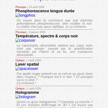
Physique
| 14 août 2025
Phosphorescence longue durée
On trouve dans le commerce pas mal d'articles
prétendûment phosphorescent, bien visibles la nuit.
La réalité n'est pas aussi idyllique, et ça m'énerve.
Physique
| 4 janvier 2025
Température, spectre & corps noir
La catastrophe ultraviolette relative aux corps noirs
n'est pas arrivée, sauvée par la quantification
introduite par Planck et sa loi, une manœuvre
désespérée...
Optique
| 2 août 2026
Laser spatial
Par quelle magie entend-t-on et voit-on un rayon laser
dans l'espace ? Pourquoi est-il si lent ? Et pourquoi
va-t-il si droit ?
Ça m'énerve !
Optique
| 1 août 2026
Hologramme
Qu'est-ce qu'un hologramme ? Comment ça marche ?
Et ces histoires d'affichage en 3D ? J'ai trouvé une