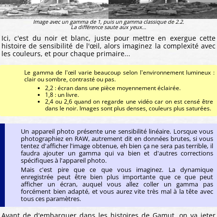
Image avec un gamma de 1, puis un gamma classique de 2.2.
La différence saute aux yeux...
Ici, c'est du noir et blanc, juste pour mettre en exergue cette
histoire de sensibilité de l'œil, alors imaginez la complexité avec
les couleurs, et pour chaque primaire...
Le gamma de l'œil varie beaucoup selon l'environnement lumineux :
clair ou sombre, contrasté ou pas.
2,2 : écran dans une pièce moyennement éclairée.
1,8 : un livre.
2,4 ou 2,6 quand on regarde une vidéo car on est censé être
dans le noir. Images sont plus denses, couleurs plus saturées.
Un appareil photo présente une sensibilité linéaire. Lorsque vous
photographiez en RAW, autrement dit en données brutes, si vous
tentez d'afficher l'image obtenue, eh bien ça ne sera pas terrible, il
faudra ajouter un gamma qui va bien et d'autres corrections
spécifiques à l'appareil photo.
Mais c'est pire que ce que vous imaginez. La dynamique
enregistrée peut être bien plus importante que ce que peut
afficher un écran, auquel vous allez coller un gamma pas
forcément bien adapté, et vous aurez vite très mal à la tête avec
tous ces paramètres.
Avant de d'embarquer dans les histoires de Gamut, on va jeter