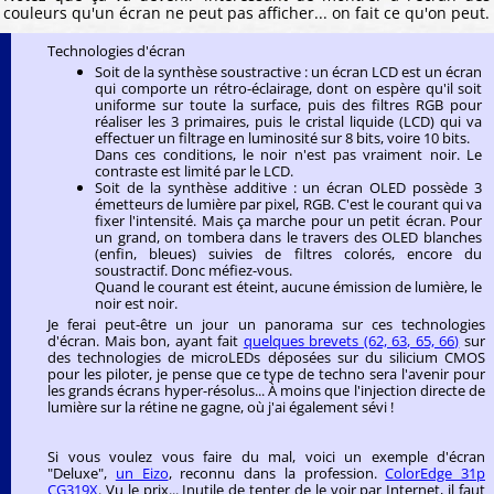
couleurs qu'un écran ne peut pas afficher... on fait ce qu'on peut.
Technologies d'écran
Soit de la synthèse soustractive : un écran LCD est un écran
qui comporte un rétro-éclairage, dont on espère qu'il soit
uniforme sur toute la surface, puis des filtres RGB pour
réaliser les 3 primaires, puis le cristal liquide (LCD) qui va
effectuer un filtrage en luminosité sur 8 bits, voire 10 bits.
Dans ces conditions, le noir n'est pas vraiment noir. Le
contraste est limité par le LCD.
Soit de la synthèse additive : un écran OLED possède 3
émetteurs de lumière par pixel, RGB. C'est le courant qui va
fixer l'intensité. Mais ça marche pour un petit écran. Pour
un grand, on tombera dans le travers des OLED blanches
(enfin, bleues) suivies de filtres colorés, encore du
soustractif. Donc méfiez-vous.
Quand le courant est éteint, aucune émission de lumière, le
noir est noir.
Je ferai peut-être un jour un panorama sur ces technologies
d'écran. Mais bon, ayant fait
quelques brevets (62, 63, 65, 66)
sur
des technologies de microLEDs déposées sur du silicium CMOS
pour les piloter, je pense que ce type de techno sera l'avenir pour
les grands écrans hyper-résolus... À moins que l'injection directe de
lumière sur la rétine ne gagne, où j'ai également sévi !
Si vous voulez vous faire du mal, voici un exemple d'écran
"Deluxe",
un Eizo
, reconnu dans la profession.
ColorEdge 31p
CG319X
. Vu le prix... Inutile de tenter de le voir par Internet, il faut