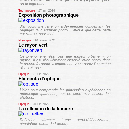
vidéo vraiment étonnante qui vous explique ce qu'est
un hologramme.
Technologie
| 27 juin 2026
Exposition photographique
J'ai voulu me faire un aide-mémoire concernant les
réglages d'un appareil photo. J'avoue que cette page
est surtout pour moi.
Physique
| 10 février 2024
Le rayon vert
Ce phénomène n'est pas une rumeur urbaine ni un
mythe, il est régulièrement observé avec photo dans
la presse à l'appui. J'espère que vous aurez l'occasion
d'en voir un !
Optique
| 21 juin 2022
Eléments d'optique
Utiles pour comprendre les principales expériences en
mécanique quantique, car on aime bien utiliser les
photons.
Optique
| 20 juin 2022
La réflexion de la lumière
Réflexion vitreuse, Lame semi-réfléchissante,
circulateur, miroir de Faraday.