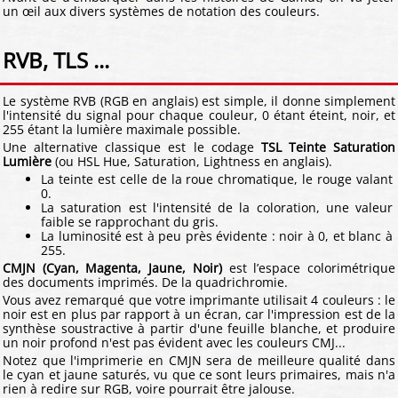
un œil aux divers systèmes de notation des couleurs.
RVB, TLS ...
Le système RVB (RGB en anglais) est simple, il donne simplement
l'intensité du signal pour chaque couleur, 0 étant éteint, noir, et
255 étant la lumière maximale possible.
Une alternative classique est le codage
TSL Teinte Saturation
Lumière
(ou HSL Hue, Saturation, Lightness en anglais).
La teinte est celle de la roue chromatique, le rouge valant
0.
La saturation est l'intensité de la coloration, une valeur
faible se rapprochant du gris.
La luminosité est à peu près évidente : noir à 0, et blanc à
255.
CMJN (Cyan, Magenta, Jaune, Noir)
est l’espace colorimétrique
des documents imprimés. De la quadrichromie.
Vous avez remarqué que votre imprimante utilisait 4 couleurs : le
noir est en plus par rapport à un écran, car l'impression est de la
synthèse soustractive à partir d'une feuille blanche, et produire
un noir profond n'est pas évident avec les couleurs CMJ...
Notez que l'imprimerie en CMJN sera de meilleure qualité dans
le cyan et jaune saturés, vu que ce sont leurs primaires, mais n'a
rien à redire sur RGB, voire pourrait être jalouse.