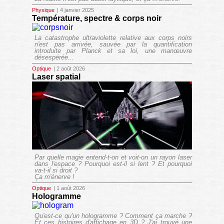
Physique
| 4 janvier 2025
Température, spectre & corps noir
La catastrophe ultraviolette relative aux corps noirs
n'est pas arrivée, sauvée par la quantification
introduite par Planck et sa loi, une manœuvre
désespérée...
Optique
| 2 août 2026
Laser spatial
Par quelle magie entend-t-on et voit-on un rayon laser
dans l'espace ? Pourquoi est-il si lent ? Et pourquoi
va-t-il si droit ?
Ça m'énerve !
Optique
| 1 août 2026
Hologramme
Qu'est-ce qu'un hologramme ? Comment ça marche ?
Et ces histoires d'affichage en 3D ? J'ai trouvé une