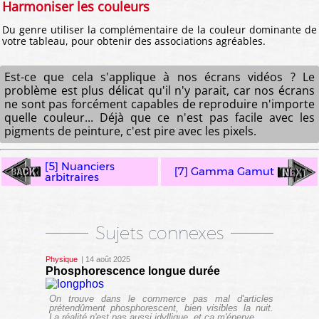
Harmoniser les couleurs
Du genre utiliser la complémentaire de la couleur dominante de
votre tableau, pour obtenir des associations agréables.
Est-ce que cela s'applique à nos écrans vidéos ? Le
problème est plus délicat qu'il n'y parait, car nos écrans
ne sont pas forcément capables de reproduire n'importe
quelle couleur... Déjà que ce n'est pas facile avec les
pigments de peinture, c'est pire avec les pixels.
[5] Nuanciers
[7] Gamma Gamut
arbitraires
Sujets connexes
Physique
| 14 août 2025
Phosphorescence longue durée
On trouve dans le commerce pas mal d'articles
prétendûment phosphorescent, bien visibles la nuit.
La réalité n'est pas aussi idyllique, et ça m'énerve.