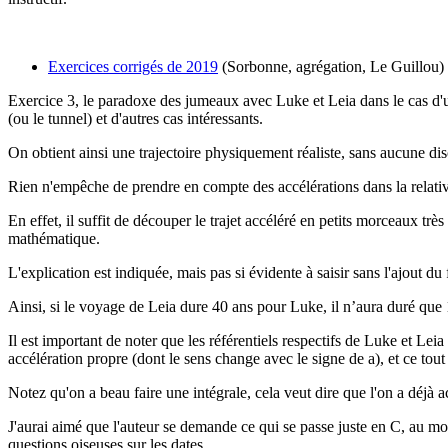
Exercices corrigés de 2019
(Sorbonne, agrégation, Le Guillou)
Exercice 3, le paradoxe des jumeaux avec Luke et Leia dans le
cas d'
(ou le tunnel) et d'autres cas intéressants.
On obtient ainsi une trajectoire physiquement réaliste, sans aucune di
Rien n'empêche de prendre en compte des accélérations dans la relativi
En effet, il suffit de découper le trajet accéléré en petits morceaux tr
mathématique.
L'explication est indiquée, mais pas si évidente à saisir sans l'ajout du
Ainsi, si le voyage de Leia dure 40 ans pour Luke, il n’aura duré que 
Il est important de noter que les référentiels respectifs de Luke et Leia
accélération propre (dont le sens change avec le signe de a), et ce tou
Notez qu'on a beau faire une intégrale, cela veut dire que l'on a déjà a
J'aurai aimé que l'auteur se demande ce qui se passe juste en C, au m
questions oiseuses sur les dates.