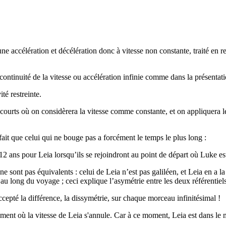
une accélération et décélération
donc à vitesse non constante, traité en re
scontinuité de la vitesse ou accélération infinie comme dans la présenta
té restreinte.
ès courts où on considèrera la vitesse comme constante, et on appliquera 
 fait que celui qui ne bouge pas a forcément le temps le plus long :
12 ans pour Leia lorsqu’ils se rejoindront au point de départ où Luke e
 ne sont pas équivalents : celui de Leia n’est pas galiléen, et Leia en a l
t au long du voyage ;
ceci explique l’asymétrie entre les deux référentiel
ccepté la différence, la dissymétrie, sur chaque morceau infinitésimal !
oment où la vitesse de Leia s'annule. Car à ce moment, Leia est dans le