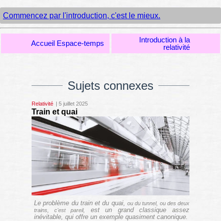
Commencez par l'introduction, c'est le mieux.
Introduction à la
Accueil Espace-temps
relativité
Sujets connexes
Relativité
| 5 juillet 2025
Train et quai
Le problème du train et du quai,
ou du tunnel, ou des deux
est un grand classique assez
trains, c'est pareil,
inévitable, qui offre un exemple quasiment canonique.