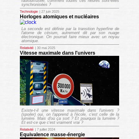
radiodiffusée, comment toutes ces heures sont-elles
synchronisées ?
Technologie
| 27 juin 2025
Horloges atomiques et nucléaires
La seconde est définie par la transition hyperfine de
l'atome de césium, autrement dit par son nuage
électronique. On pourrait faire mieux avec un noyau
atomique.
Relativité
| 30 mai 2025
Vitesse maximale dans l'univers
Existe-t-il une vitesse maximale dans l'univers ?
(spoiler) oui, on l'apprend à l'école, c'est celle de la
lumière. Mais d'où ça sort ? Et pourquoi la lumière ?
Et est-ce que c'est vraiment vrai ?
Relativité
| 7 juillet 2024
Equivalence masse-énergie