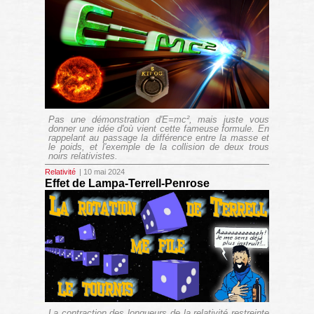
Pas une démonstration d'E=mc², mais juste vous
donner une idée d'où vient cette fameuse formule. En
rappelant au passage la différence entre la masse et
le poids, et l'exemple de la collision de deux trous
noirs relativistes.
Relativité
| 10 mai 2024
Effet de Lampa-Terrell-Penrose
La contraction des longueurs de la relativité restreinte