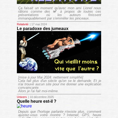
Ça faisait un moment qu'avec mon ami Lionel nous
râlions comme des 🦨 à propos de toutes ces
présentations où les auteurs finissent
immanquablement par s'emmêler les pinceaux.
Relativité
| 17 mai 2024
Le paradoxe des jumeaux
[mise à jour Mai 2024: nettement simplifié]
Cela fait plus d'un siècle qu'on se le demande. Et je
n'ai trouvé aucun site pour me donner une explication
convaincante.
Alors je l'ai fait moi-même.
Univers
| 10 décembre 2025
Quelle heure est-il ?
Depuis que l'horloge parlante n'existe plus, comment
ajustez-vous votre montre ? Internet, GPS, heure