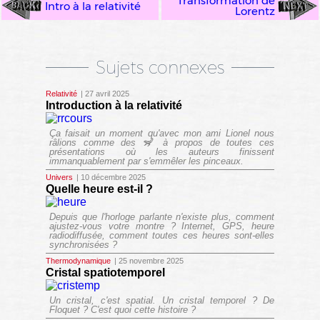
Transformation de
Intro à la relativité
Lorentz
Sujets connexes
Relativité
| 27 avril 2025
Introduction à la relativité
Ça faisait un moment qu'avec mon ami Lionel nous
râlions comme des 🦨 à propos de toutes ces
présentations où les auteurs finissent
immanquablement par s'emmêler les pinceaux.
Univers
| 10 décembre 2025
Quelle heure est-il ?
Depuis que l'horloge parlante n'existe plus, comment
ajustez-vous votre montre ? Internet, GPS, heure
radiodiffusée, comment toutes ces heures sont-elles
synchronisées ?
Thermodynamique
| 25 novembre 2025
Cristal spatiotemporel
Un cristal, c'est spatial. Un cristal temporel ? De
Floquet ? C'est quoi cette histoire ?