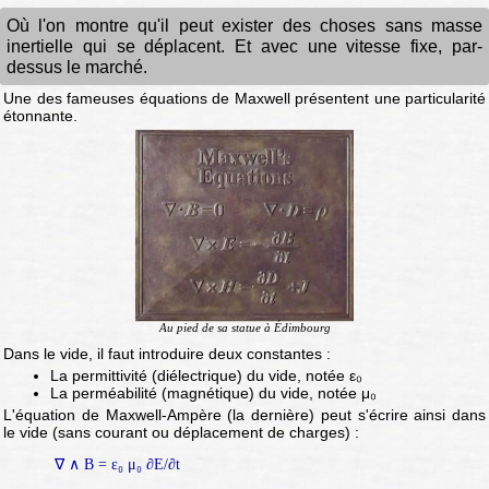
Où l'on montre qu'il peut exister des choses sans masse
inertielle qui se déplacent. Et avec une vitesse fixe, par-
dessus le marché.
Une des fameuses équations de Maxwell présentent une particularité
étonnante.
Au pied de sa statue à Édimbourg
Dans le vide, il faut introduire deux constantes :
La permittivité (diélectrique) du vide, notée ε₀
La perméabilité (magnétique) du vide, notée μ₀
L'équation de Maxwell-Ampère (la dernière) peut s'écrire ainsi dans
le vide (sans courant ou déplacement de charges) :
∇ ∧ B = ε₀ μ₀ ∂E/∂t