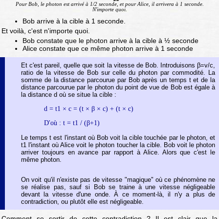
Pour Bob, le photon est arrivé à 1/2 seconde, et pour Alice, il arrivera à 1 seconde.
N'importe quoi.
Bob arrive à la cible à 1 seconde.
Et voilà, c'est n'importe quoi.
Bob constate que le photon arrive à la cible à ½ seconde
Alice constate que ce même photon arrive à 1 seconde
Et c'est pareil, quelle que soit la vitesse de Bob. Introduisons β=v/c,
ratio de la vitesse de Bob sur celle du photon par commodité. La
somme de la distance parcourue par Bob après un temps t et de la
distance parcourue par le photon du point de vue de Bob est égale à
la distance d où se situe la cible :
d = t1 × c = (t × β × c) + (t × c)
D'où : t = t1 / (β+1)
Le temps t est l'instant où Bob voit la cible touchée par le photon, et
t1 l'instant où Alice voit le photon toucher la cible. Bob voit le photon
arriver toujours en avance par rapport à Alice. Alors que c'est le
même photon.
On voit qu'il n'existe pas de vitesse "magique" où ce phénomène ne
se réalise pas, sauf si Bob se traine à une vitesse négligeable
devant la vitesse d'une onde. À ce moment-là, il n'y a plus de
contradiction, ou plutôt elle est négligeable.
Comment se sortir de cette contradiction ? Il est clair que la