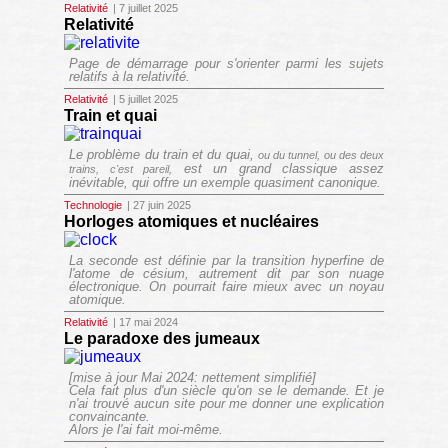
Relativité
| 7 juillet 2025
Relativité
Page de démarrage pour s'orienter parmi les sujets
relatifs à la relativité.
Relativité
| 5 juillet 2025
Train et quai
Le problème du train et du quai,
ou du tunnel, ou des deux
est un grand classique assez
trains, c'est pareil,
inévitable, qui offre un exemple quasiment canonique.
Technologie
| 27 juin 2025
Horloges atomiques et nucléaires
La seconde est définie par la transition hyperfine de
l'atome de césium, autrement dit par son nuage
électronique. On pourrait faire mieux avec un noyau
atomique.
Relativité
| 17 mai 2024
Le paradoxe des jumeaux
[mise à jour Mai 2024: nettement simplifié]
Cela fait plus d'un siècle qu'on se le demande. Et je
n'ai trouvé aucun site pour me donner une explication
convaincante.
Alors je l'ai fait moi-même.