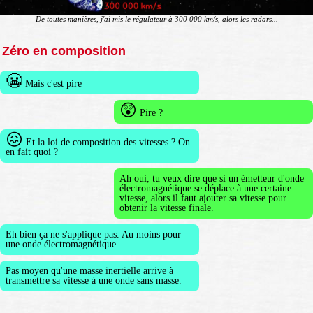
De toutes manières, j'ai mis le régulateur à 300 000 km/s, alors les radars...
Zéro en composition
😬
Mais c'est pire
😲
Pire ?
😖
Et la loi de composition des vitesses ? On
en fait quoi ?
Ah oui, tu veux dire que si un émetteur d'onde
électromagnétique se déplace à une certaine
vitesse, alors il faut ajouter sa vitesse pour
obtenir la vitesse finale.
Eh bien ça ne s'applique pas. Au moins pour
une onde électromagnétique.
Pas moyen qu'une masse inertielle arrive à
transmettre sa vitesse à une onde sans masse.