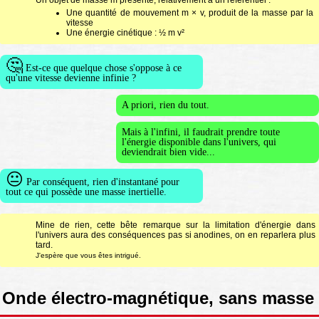
Un objet de masse m présente, relativement à un référentiel :
Une quantité de mouvement m × v, produit de la masse par la
vitesse
Une énergie cinétique : ½ m v²
🤔
Est-ce que quelque chose s'oppose à ce
qu'une vitesse devienne infinie ?
A priori, rien du tout.
Mais à l'infini, il faudrait prendre toute
l'énergie disponible dans l'univers, qui
deviendrait bien vide...
😐
Par conséquent, rien d'instantané pour
tout ce qui possède une masse inertielle.
Mine de rien, cette bête remarque sur la limitation d'énergie dans
l'univers aura des conséquences pas si anodines, on en reparlera plus
tard.
J'espère que vous êtes intrigué.
Onde électro-magnétique, sans masse