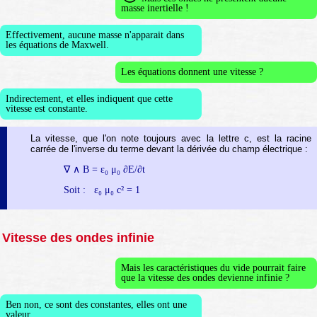
masse inertielle !
Effectivement, aucune masse n'apparait dans
les équations de Maxwell.
Les équations donnent une vitesse ?
Indirectement, et elles indiquent que cette
vitesse est constante.
La vitesse, que l'on note toujours avec la lettre c, est la racine
carrée de l'inverse du terme devant la dérivée du champ électrique :
∇ ∧ B = ε₀ μ₀ ∂E/∂t
Soit : ε₀ μ₀ c² = 1
Vitesse des ondes infinie
Mais les caractéristiques du vide pourrait faire
que la vitesse des ondes devienne infinie ?
Ben non, ce sont des constantes, elles ont une
valeur.