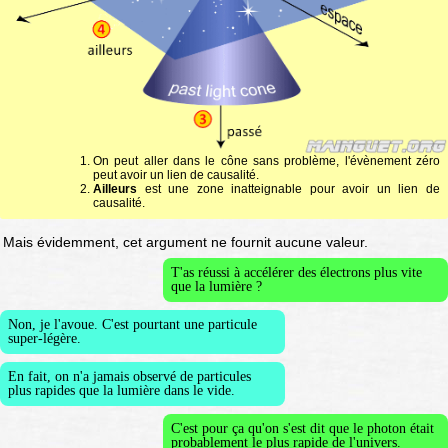
On peut aller dans le cône sans problème, l'évènement zéro
peut avoir un lien de causalité.
Ailleurs
est une zone inatteignable pour avoir un lien de
causalité.
Mais évidemment, cet argument ne fournit aucune valeur.
T'as réussi à accélérer des électrons plus vite
que la lumière ?
Non, je l'avoue. C'est pourtant une particule
super-légère.
En fait, on n'a jamais observé de particules
plus rapides que la lumière dans le vide.
C'est pour ça qu'on s'est dit que le photon était
probablement le plus rapide de l'univers.