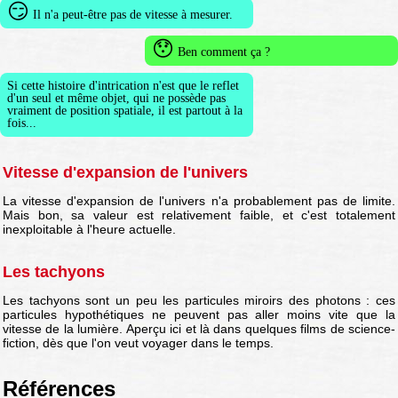
😏
Il n'a peut-être pas de vitesse à mesurer.
😯
Ben comment ça ?
Si cette histoire d'intrication n'est que le reflet
d'un seul et même objet, qui ne possède pas
vraiment de position spatiale, il est partout à la
fois...
Vitesse d'expansion de l'univers
La vitesse d'expansion de l'univers n'a probablement pas de limite.
Mais bon, sa valeur est relativement faible, et c'est totalement
inexploitable à l'heure actuelle.
Les tachyons
Les tachyons sont un peu les particules miroirs des photons : ces
particules hypothétiques ne peuvent pas aller moins vite que la
vitesse de la lumière. Aperçu ici et là dans quelques films de science-
fiction, dès que l'on veut voyager dans le temps.
Références