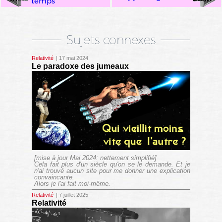
temps
Sujets connexes
Relativité
| 17 mai 2024
Le paradoxe des jumeaux
[mise à jour Mai 2024: nettement simplifié]
Cela fait plus d'un siècle qu'on se le demande. Et je
n'ai trouvé aucun site pour me donner une explication
convaincante.
Alors je l'ai fait moi-même.
Relativité
| 7 juillet 2025
Relativité