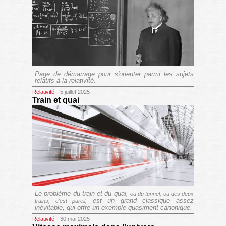
Page de démarrage pour s'orienter parmi les sujets
relatifs à la relativité.
Relativité
| 5 juillet 2025
Train et quai
Le problème du train et du quai,
ou du tunnel, ou des deux
est un grand classique assez
trains, c'est pareil,
inévitable, qui offre un exemple quasiment canonique.
Relativité
| 30 mai 2025