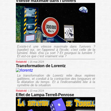
Vitesse maximale dans l'univers
Existe-t-il une vitesse maximale dans l'univers ?
(spoiler) oui, on l'apprend à l'école, c'est celle de la
lumière. Mais d'où ça sort ? Et pourquoi la lumière ?
Et est-ce que c'est vraiment vrai ?
Relativité
| 16 mai 2024
Transformation de Lorentz
La transformation de Lorentz relie deux repères
galiléens, et conduit à la contraction des longueurs et
la dilatation du temps. Et à l'indicernabilité liée à la
symétrie de la situation.
Relativité
| 10 mai 2024
Effet de Lampa-Terrell-Penrose