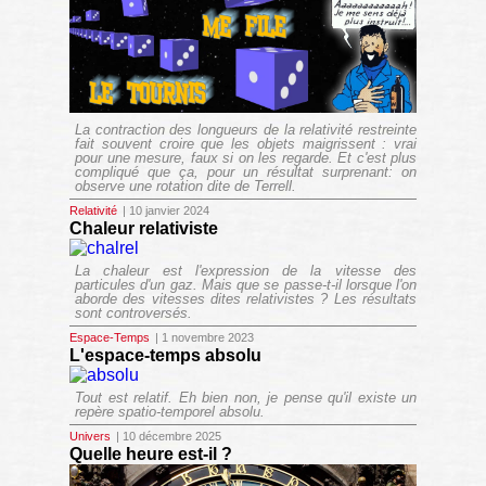
La contraction des longueurs de la relativité restreinte
fait souvent croire que les objets maigrissent : vrai
pour une mesure, faux si on les regarde. Et c'est plus
compliqué que ça, pour un résultat surprenant: on
observe une rotation dite de Terrell.
Relativité
| 10 janvier 2024
Chaleur relativiste
La chaleur est l'expression de la vitesse des
particules d'un gaz. Mais que se passe-t-il lorsque l'on
aborde des vitesses dites relativistes ? Les résultats
sont controversés.
Espace-Temps
| 1 novembre 2023
L'espace-temps absolu
Tout est relatif. Eh bien non, je pense qu'il existe un
repère spatio-temporel absolu.
Univers
| 10 décembre 2025
Quelle heure est-il ?