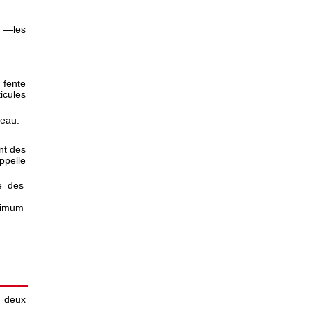
, —les
 fente
icules
'eau.
nt des
ppelle
e des
nimum
c deux