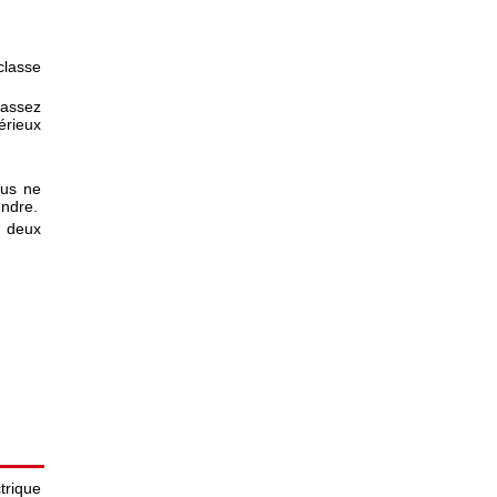
classe
 assez
érieux
ous ne
endre.
e deux
ctrique