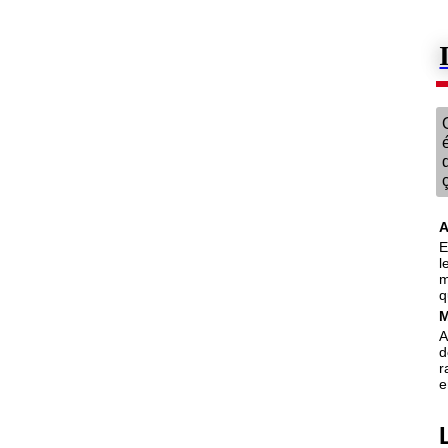
2. Onde ou particule ?
Les fentes d'Young
Et avec de la lumière ?
Donc la lumière est une onde...
A
E
l
m
q
M
A
d
r
e