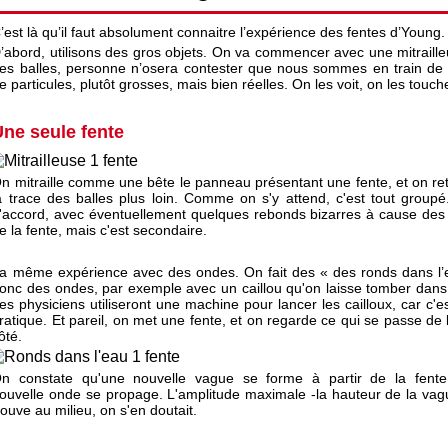
’est là qu’il faut absolument connaitre l’expérience des fentes d’Young.
’abord, utilisons des gros objets. On va commencer avec une mitraille
es balles, personne n’osera contester que nous sommes en train de 
e particules, plutôt grosses, mais bien réelles. On les voit, on les touch
Une seule fente
n mitraille comme une bête le panneau présentant une fente, et on re
a trace des balles plus loin. Comme on s'y attend, c'est tout groupé
'accord, avec éventuellement quelques rebonds bizarres à cause des
e la fente, mais c'est secondaire.
a même expérience avec des ondes. On fait des « des ronds dans l’
onc des ondes, par exemple avec un caillou qu'on laisse tomber dans 
es physiciens utiliseront une machine pour lancer les cailloux, car c'es
ratique. Et pareil, on met une fente, et on regarde ce qui se passe de l
ôté.
n constate qu'une nouvelle vague se forme à partir de la fent
ouvelle onde se propage. L'amplitude maximale -la hauteur de la vag
rouve au milieu, on s'en doutait.