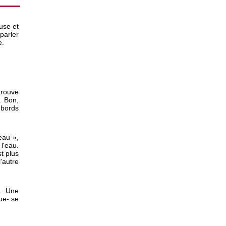
use et
parler
e.
trouve
. Bon,
 bords
eau »,
l'eau.
t plus
'autre
e. Une
ue- se