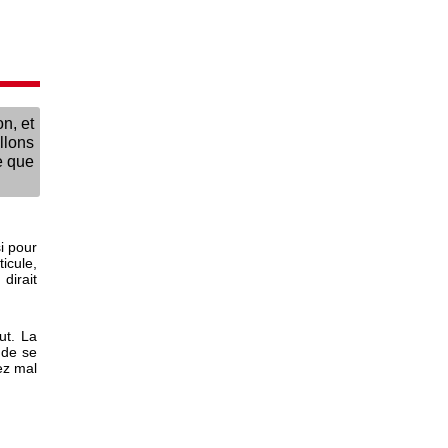
n, et
lons
e que
i pour
icule,
dirait
ut. La
 de se
ez mal