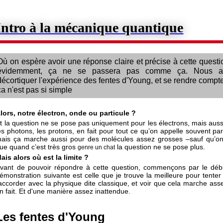
Intro à la mécanique quantique
Où on espère avoir une réponse claire et précise à cette questio
évidemment, ça ne se passera pas comme ça. Nous al
décortiquer l'expérience des fentes d'Young, et se rendre compt
ça n'est pas si simple
lors, notre électron, onde ou particule ?
t la question ne se pose pas uniquement pour les électrons, mais auss
es photons, les protons, en fait pour tout ce qu’on appelle souvent part
ais ça marche aussi pour des molécules assez grosses –sauf qu’on 
ue quand c’est très gros
la question ne se pose plus.
genre un chat
ais alors où est la limite ?
vant de pouvoir répondre à cette question, commençons par le déb
émonstration suivante est celle que je trouve la meilleure pour tenter
accorder avec la physique dite classique, et voir que cela marche ass
n fait. Et d'une manière assez inattendue.
Les fentes d'Young