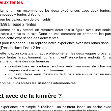
Deux fentes
aintenant on recommence les deux expériences avec deux fentes
ameuses « fentes d'Young ».
our les balles, rien de bien subtil :
omme on s'y attend, on retrouve deux fois la figure avec une seule
. Donc on voit comment se comporte les part
éponse à 2 balles, je sais
ans cette expérience des deux fentes.
t pour les ondes ? On reprend notre expérience avec nos ronds dans l
ette fois, on constate un autre phénomène : les deux vagues provena
eux fentes "s'additionnent" ou "s'annulent" en certains endroits. On a
e phénomène des interférences :
constructives en certains endroits —le maximum de chacun
vagues s'est vraiment additionné—
ou destructives —un maximum de l'une a été annulé par un mi
de l'autre—
t on peut voir toutes les situations intermédiaires.
Et avec de la lumière ?
'expérience est simple à réaliser : un pointeur laser, un cache ave
entes
, et regarder le résultat :
(fines, faites ça avec une lame de rasoir)