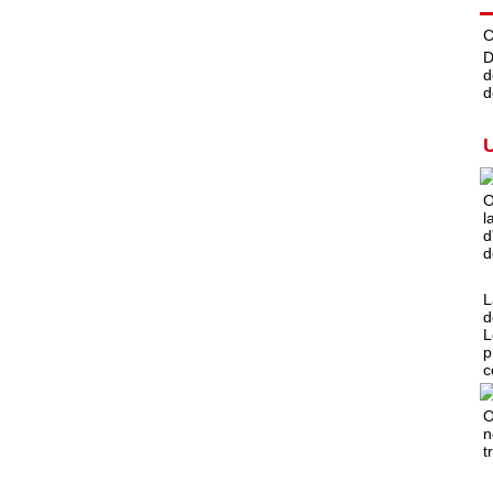
C
D
d
d
O
l
d
d
L
d
L
p
c
O
n
t