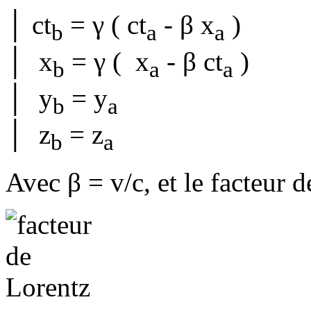
│ ct
= γ ( ct
- β x
)
b
a
a
│ x
= γ ( x
- β ct
)
b
a
a
│ y
= y
b
a
│ z
= z
b
a
Avec β = v/c, et le facteur d