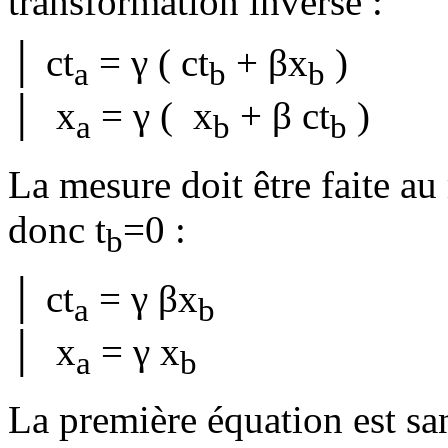
transformation inverse :
│ ct
= γ ( ct
+ βx
)
a
b
b
│ x
= γ ( x
+ β ct
)
a
b
b
La mesure doit être faite a
donc t
=0 :
b
│ ct
= γ βx
a
b
│ x
= γ x
a
b
La première équation est san