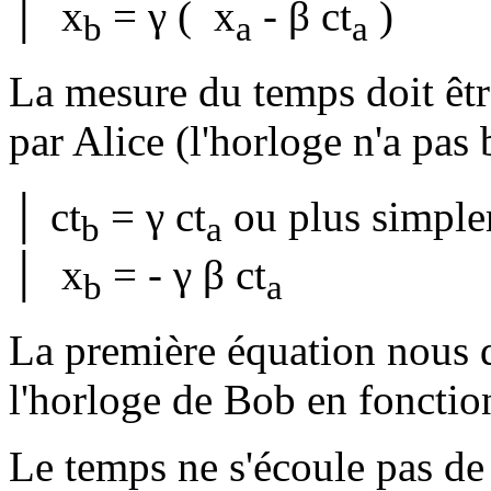
│ x
= γ ( x
- β ct
)
b
a
a
La mesure du temps doit êt
par Alice (l'horloge n'a pas
│ ct
= γ ct
ou plus simple
b
a
│ x
= - γ β ct
b
a
La première équation nous d
l'horloge de Bob en fonction
Le temps ne s'écoule pas d