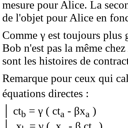
mesure pour Alice. La secon
de l'objet pour Alice en fon
Comme γ est toujours plus g
Bob n'est pas la même chez A
sont les histoires de contra
Remarque pour ceux qui cal
équations directes :
│ ct
= γ ( ct
- βx
)
b
a
a
│ x
= γ ( x
- β ct
)