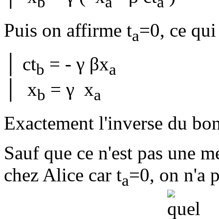
b
a
a
Puis on affirme t
=0, ce qu
a
│ ct
= - γ βx
b
a
│ x
= γ x
b
a
Exactement l'inverse du bon
Sauf que ce n'est pas une m
chez Alice car t
=0, on n'a 
a