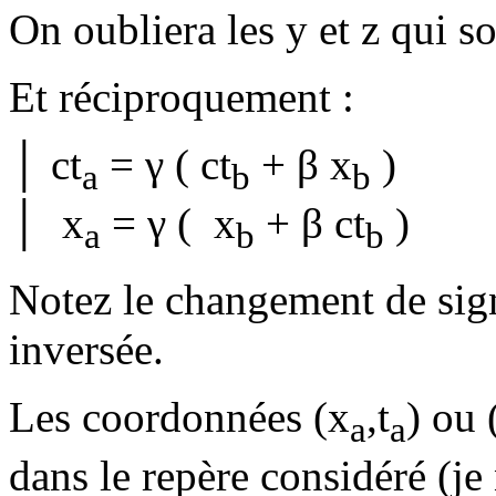
On oubliera les y et z qui s
Et réciproquement :
│ ct
= γ ( ct
+ β x
)
a
b
b
│ x
= γ ( x
+ β ct
)
a
b
b
Notez le changement de sign
inversée.
Les coordonnées (x
,t
) ou 
a
a
dans le repère considéré (je 