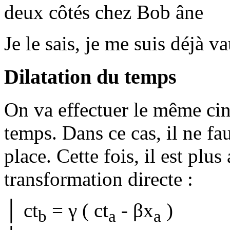
deux côtés chez Bob
Je le sais, je me suis déjà v
Dilatation du temps
On va effectuer le même ci
temps. Dans ce cas, il ne fau
place. Cette fois, il est plus 
transformation directe :
│ ct
= γ ( ct
- βx
)
b
a
a