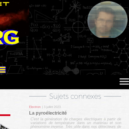
Sujets connexes
Electron
| 3 juillet 2023
La pyroélectricité
C'est la génération de charges électriques à partir de
variations de température dans un matériau et son
phénomène inverse. Très utile dans nos détecteurs de