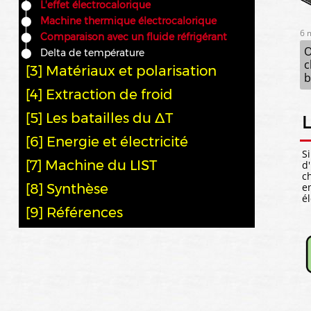
L'effet électrocalorique
Machine thermique électrocalorique
6 
Comparaison avec un fluide réfrigérant
O
Delta de température
c
[3] Matériaux et polarisation
b
[4] Extraction de froid
[5] Les batailles du ΔT
L
[6] Energie et électricité
S
[7] Machine du LIST
d
c
[8] Synthèse
e
é
[9] Références