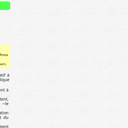
Anna
ours.
tif à
lique
ent à
ent,
 ─le
ation
t du
ement