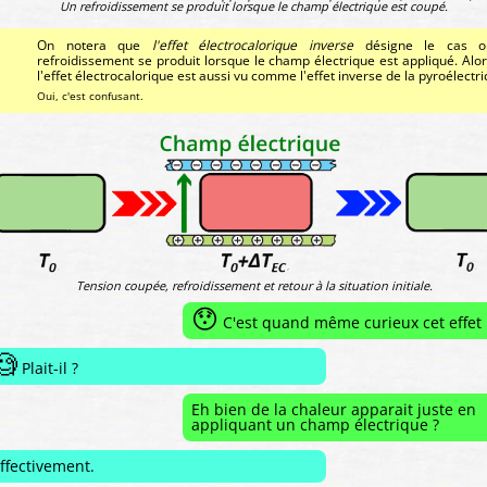
Un refroidissement se produit lorsque le champ électrique est coupé.
On notera que
l'effet électrocalorique inverse
désigne le cas 
refroidissement se produit lorsque le champ électrique est appliqué. Alo
l'effet électrocalorique est aussi vu comme l'effet inverse de la pyroélectric
Oui, c'est confusant.
Tension coupée, refroidissement et retour à la situation initiale.
😯
C'est quand même curieux cet effet 
🧐
Plait-il ?
Eh bien de la chaleur apparait juste en
appliquant un champ électrique ?
ffectivement.