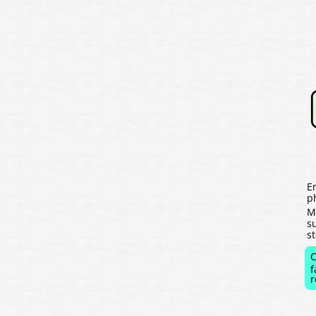
E
p
M
s
s
C
f
r