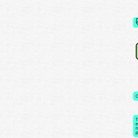
O
T
e
n
p