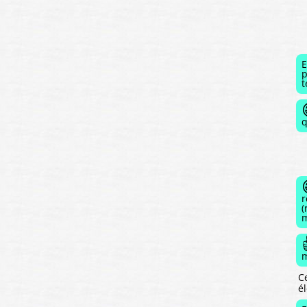
E
p
t
q
r
(
m
m
C
é