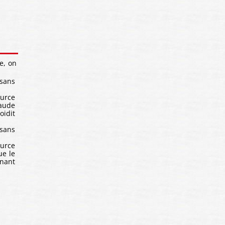
e, on
 sans
ource
haude
oidit
 sans
ource
ue le
enant