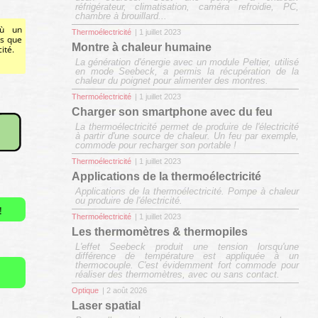
réfrigérateur, climatisation, caméra refroidie, PC,
chambre à brouillard...
où un
Thermoélectricité
| 1 juillet 2023
rs que
Montre à chaleur humaine
ité.
La génération d'énergie avec un module Peltier, utilisé
en mode Seebeck, a permis la récupération de la
chaleur du poignet pour alimenter des montres.
Thermoélectricité
| 1 juillet 2023
Charger son smartphone avec du feu
La thermoélectricité permet de produire de l'électricité
à partir d'une source de chaleur. Un feu par exemple,
commode pour recharger son portable !
Thermoélectricité
| 1 juillet 2023
Applications de la thermoélectricité
Applications de la thermoélectricité. Pompe à chaleur
ou produire de l'électricité.
!
Thermoélectricité
| 1 juillet 2023
Les thermomètres & thermopiles
L'effet Seebeck produit une tension lorsqu'une
différence de température est appliquée à un
thermocouple. C'est évidemment fort commode pour
réaliser des thermomètres, avec ou sans contact.
Optique
| 2 août 2026
Laser spatial