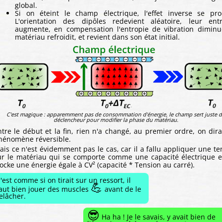
global.
Si on éteint le champ électrique, l'effet inverse se pro
L'orientation des dipôles redevient aléatoire, leur ent
augmente, en compensation l'entropie de vibration diminu
matériau refroidit, et revient dans son état initial.
C'est magique : apparemment pas de consommation d'énergie, le champ sert juste 
déclencheur pour modifier la phase du matériau.
ntre le début et la fin, rien n'a changé, au premier ordre, on dira
hénomène réversible.
ais ce n'est évidemment pas le cas, car il a fallu appliquer une te
ur le matériau qui se comporte comme une capacité électrique e
tocke une énergie égale à CV² (capacité * Tension au carré).
'est comme si on tirait sur un ressort, il
💪
aut bien jouer des muscles
avant de le
elâcher.
😎
Ha ha ! Je le savais, y avait bien de