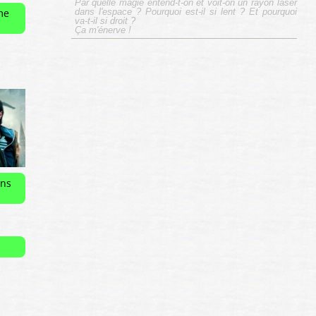
Par quelle magie entend-t-on et voit-on un rayon laser
dans l'espace ? Pourquoi est-il si lent ? Et pourquoi
me
va-t-il si droit ?
Ça m'énerve !
ans