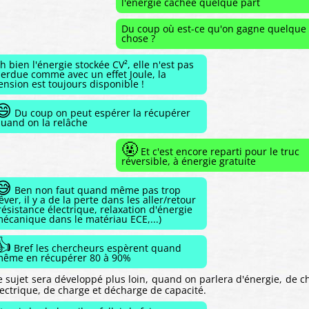
l'énergie cachée quelque part
Du coup où est-ce qu'on gagne quelque
chose ?
h bien l'énergie stockée CV², elle n'est pas
erdue comme avec un effet Joule, la
ension est toujours disponible !
😄
Du coup on peut espérer la récupérer
uand on la relâche
🤬
Et c'est encore reparti pour le truc
réversible, à énergie gratuite
😅
Ben non faut quand même pas trop
êver, il y a de la perte dans les aller/retour
résistance électrique, relaxation d'énergie
écanique dans le matériau ECE,...)
👍
Bref les chercheurs espèrent quand
ême en récupérer 80 à 90%
e sujet sera développé plus loin, quand on parlera d'énergie, de 
lectrique, de charge et décharge de capacité.