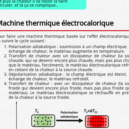
t puis la chaleur il va falloir la faire
irculer, et là ça se complique..
achine thermique électrocalorique
our faire une machine thermique basée sur l'effet électrocaloriqu
 suivre le cycle suivant :
Polarisation adiabatique : soumission à un champ électrique,
échange de chaleur, le matériau augmente en température.
Transfert de chaleur avec un dissipateur de chaleur (la s
chaude, qui va devenir encore plus chaude, mais pas plus c
que le matériau, forcément), le matériau électrocalorique refr
en cédant de la chaleur à la source chaude.
Dépolarisation adiabatique : le champ électrique est éteint,
échange de chaleur, le matériau refroidit.
Transfert de chaleur : avec un dissipateur de chaleur (la s
froide qui devient encore plus froide, mais pas plus froide q
matériau). Le matériau électrocalorique se réchauffe en pr
de la chaleur à la source froide.