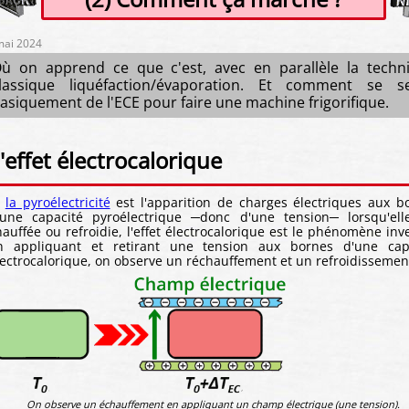
mai 2024
ù on apprend ce que c'est, avec en parallèle la techn
lassique liquéfaction/évaporation. Et comment se se
asiquement de l'ECE pour faire une machine frigorifique.
'effet électrocalorique
i
la pyroélectricité
est l'apparition de charges électriques aux b
'une capacité pyroélectrique ─donc d'une tension─ lorsqu'ell
hauffée ou refroidie, l'effet électrocalorique est le phénomène inve
n appliquant et retirant une tension aux bornes d'une cap
lectrocalorique, on observe un réchauffement et un refroidissemen
On observe un échauffement en appliquant un champ électrique (une tension).