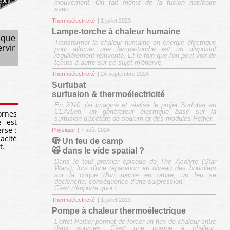
mouvement. On fait même de la fusion nucléaire
avec.
Thermoélectricité
| 1 juillet 2023
Lampe-torche à chaleur humaine
ique
Transformer la chaleur humaine en énergie électrique
rvir
pour allumer une lampe-torche est un dispositif
régulièrement réinventé. Et le foin que l'on peut voir de
temps à autre sur ce sujet m'énerve.
Thermoélectricité
| 24 septembre 2024
Surfubat
surfusion & thermoélectricité
En 2010, j'ai imaginé et réalisé le projet Surfubat au
CEA/Leti, un générateur électrique basé sur la
ornes
surfusion d'acétate de sodium et des modules Peltier.
e est
rse :
Physique
| 7 août 2024
acité
🫣 Un feu de camp
t.
🙀 dans le vide spatial ?
Dans le tout premier épisode de The Acolyte (Star
Wars), lors d'une réparation au niveau des boucliers
sur la coque d'un navire en orbite, un feu se
déclenche, conséquence d'une surpression.
C'est n'importe quoi !
Thermoélectricité
| 1 juillet 2023
Pompe à chaleur thermoélectrique
L'effet Peltier permet de forcer un flux de chaleur entre
deux sources. C'est une pompe à chaleur: