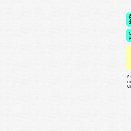
d
M
p
E
u
u