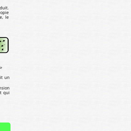
duit.
ropie
e, le
de
it un
nsion
t qui