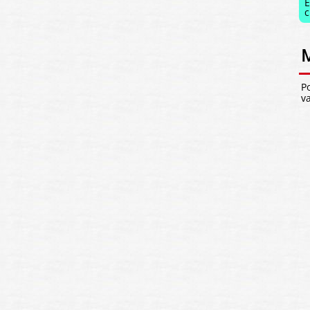
E
c
M
P
va