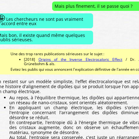
Mais plus finement, il se passe quoi ?
🤪
Les chercheurs ne sont pas vraiment
'accord entre eux
ais bon, il existe quand même quelques
ublis sérieuses.
Une des trop rares publications sérieuses sur le sujet :
[2018]
Origins of the Inverse Electrocaloric Effect
/ Dr. 
Grünebohm & als.
Evitez les publis qui vous annoncent l'explication définitive de l'année en c
n restant sur un modèle simpliste, l'effet électrocalorique est rela
ne histoire d'alignement de dipôles qui se produit lorsque l'on app
n champ électrique.
Au repos, à l'équilibre thermique, les dipôles qui appartienn
un réseau de nano-cristaux, sont orientés aléatoirement.
En appliquant un champ électrique, les dipôles s'orient
l'entropie concernant l'arrangement des dipôles diminue
désordre se réduit.
En contrepartie, l'entropie dû à l'énergie thermique de vibr
des cristaux augmente, donc on observe un échauffemen
matériau, synonyme de désordre.
Au total, l'entropie sera conservée, c'est juste un réarrang