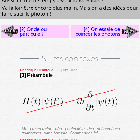
Aussi. En même temps
seraient-ils macronistes ?
Va falloir être encore plus malin. Mais on a des idées pour
faire suer le photon !
[2] Onde ou
[4] On essaie de
particule ?
coincer les photons
Sujets connexes
Mécanique Quantique
| 22 juillet 2022
[0] Préambule
Ma présentation très particulière des phénomènes
quantiques, sans formule. Commencez ici.