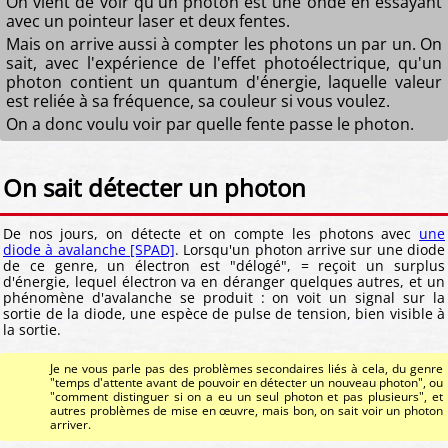
On vient de voir qu'un photon est une onde en essayant
avec un pointeur laser et deux fentes.
Mais on arrive aussi à compter les photons un par un. On
sait, avec l'expérience de l'effet photoélectrique, qu'un
photon contient un quantum d'énergie, laquelle valeur
est reliée à sa fréquence, sa couleur si vous voulez.
On a donc voulu voir par quelle fente passe le photon.
On sait détecter un photon
De nos jours, on détecte et on compte les photons avec
une
diode à avalanche [SPAD]
. Lorsqu'un photon arrive sur une diode
de ce genre, un électron est "délogé", = reçoit un surplus
d'énergie, lequel électron va en déranger quelques autres, et un
phénomène d'avalanche se produit : on voit un signal sur la
sortie de la diode, une espèce de pulse de tension, bien visible à
la sortie.
Je ne vous parle pas des problèmes secondaires liés à cela, du genre
"temps d'attente avant de pouvoir en détecter un nouveau photon", ou
"comment distinguer si on a eu un seul photon et pas plusieurs", et
autres problèmes de mise en œuvre, mais bon, on sait voir un photon
arriver.