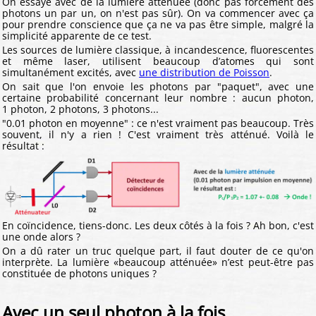
On essaye avec de la lumière atténuée (donc pas forcément des
photons un par un, on n'est pas sûr). On va commencer avec ça
pour prendre conscience que ça ne va pas être simple, malgré la
simplicité apparente de ce test.
Les sources de lumière classique, à incandescence, fluorescentes
et même laser, utilisent beaucoup d’atomes qui sont
simultanément excités, avec
une distribution de Poisson
.
On sait que l'on envoie les photons par "paquet", avec une
certaine probabilité concernant leur nombre : aucun photon,
1 photon, 2 photons, 3 photons...
"0.01 photon en moyenne" : ce n'est vraiment pas beaucoup. Très
souvent, il n'y a rien ! C'est vraiment très atténué. Voilà le
résultat :
En coïncidence, tiens-donc. Les deux côtés à la fois ? Ah bon, c'est
une onde alors ?
On a dû rater un truc quelque part, il faut douter de ce qu'on
interprète. La lumière «beaucoup atténuée» n’est peut-être pas
constituée de photons uniques ?
Avec un seul photon à la fois