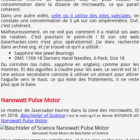
consommation dans la dizaine de microwatts, ce qui parait
cohérent.
Dans une autre vidéo,
celle où il utilise des piles spéciales
, on
constate une consommation de 3 μA sur son ampèremètre. Ouf,
c'est cohérent.
Malheureusement, on ne voit pas comment il a réalisé ses axes
de rotation. C'est pourtant le point-clé ! Et son site web
(laserhacker.com) n'est plus opérationnel. J'ai donc recherché
dans archive.org, et j'ai trouvé ce qu'il a utilisé :
Sapphire Vee Jewel Bearings
DMC 1769-18 Darners Hand Needles, 6-Pack, Size 18
Du corindon (ou rubis,
sapphire
en anglais), comme pour les
montres. Et des aiguilles à coudre pour les axes. Le secret est là !
Une astuce secondaire consiste à utiliser un aimant pour attirer
l'aiguille vers le haut, ce qui évite des frottements, il ne reste
plus que la base.
Nanowatt Pulse Motor
Le moteur de
lasersaber
tourne dans la zone des microwatts. Et
en 2018,
Bäschteler of Science
annonce un
c'est le nom qu'il se donne
Nanowatt Pulse Motor
.
Nanowatt Pulse Motor de Bäschteler of Science