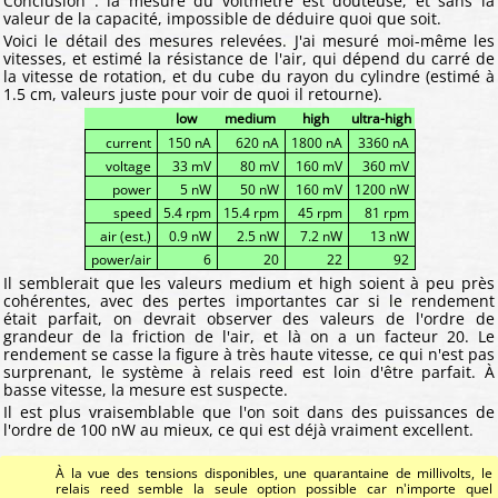
Conclusion : la mesure du voltmètre est douteuse, et sans la
valeur de la capacité, impossible de déduire quoi que soit.
Voici le détail des mesures relevées. J'ai mesuré moi-même les
vitesses, et estimé la résistance de l'air, qui dépend du carré de
la vitesse de rotation, et du cube du rayon du cylindre (estimé à
1.5 cm, valeurs juste pour voir de quoi il retourne).
low
medium
high
ultra-high
current
150 nA
620 nA
1800 nA
3360 nA
voltage
33 mV
80 mV
160 mV
360 mV
power
5 nW
50 nW
160 mV
1200 nW
speed
5.4 rpm
15.4 rpm
45 rpm
81 rpm
air (est.)
0.9 nW
2.5 nW
7.2 nW
13 nW
power/air
6
20
22
92
Il semblerait que les valeurs medium et high soient à peu près
cohérentes, avec des pertes importantes car si le rendement
était parfait, on devrait observer des valeurs de l'ordre de
grandeur de la friction de l'air, et là on a un facteur 20. Le
rendement se casse la figure à très haute vitesse, ce qui n'est pas
surprenant, le système à relais reed est loin d'être parfait. À
basse vitesse, la mesure est suspecte.
Il est plus vraisemblable que l'on soit dans des puissances de
l'ordre de 100 nW au mieux, ce qui est déjà vraiment excellent.
À la vue des tensions disponibles, une quarantaine de millivolts, le
relais reed semble la seule option possible car n'importe quel