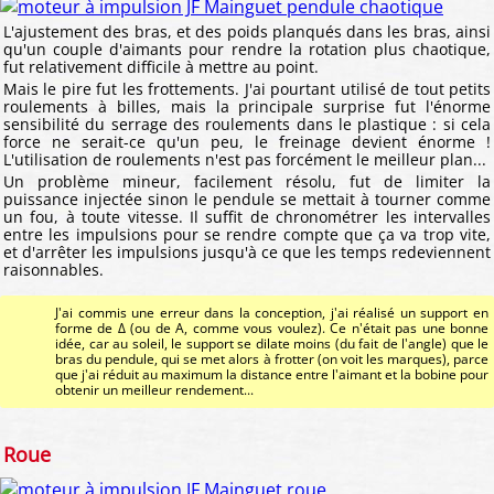
L'ajustement des bras, et des poids planqués dans les bras, ainsi
qu'un couple d'aimants pour rendre la rotation plus chaotique,
fut relativement difficile à mettre au point.
Mais le pire fut les frottements. J'ai pourtant utilisé de tout petits
roulements à billes, mais la principale surprise fut l'énorme
sensibilité du serrage des roulements dans le plastique : si cela
force ne serait-ce qu'un peu, le freinage devient énorme !
L'utilisation de roulements n'est pas forcément le meilleur plan...
Un problème mineur, facilement résolu, fut de limiter la
puissance injectée sinon le pendule se mettait à tourner comme
un fou, à toute vitesse. Il suffit de chronométrer les intervalles
entre les impulsions pour se rendre compte que ça va trop vite,
et d'arrêter les impulsions jusqu'à ce que les temps redeviennent
raisonnables.
J'ai commis une erreur dans la conception, j'ai réalisé un support en
forme de Δ (ou de A, comme vous voulez). Ce n'était pas une bonne
idée, car au soleil, le support se dilate moins (du fait de l'angle) que le
bras du pendule, qui se met alors à frotter (on voit les marques), parce
que j'ai réduit au maximum la distance entre l'aimant et la bobine pour
obtenir un meilleur rendement...
Roue