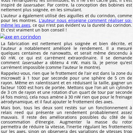
Vous remarquerez les similitudes, et il ne s'en cache pas, il s'est
inspiré de
lasersaber
. Par contre, la conception des bobines est
nettement plus soignée, en les simulant.
L'auteur a également utilisé des aiguilles et du corindon, comme
pour les montres.
L'auteur nous enseigne comment réaliser soi-
même les axes
, ce qui n'est pas évident vu la dureté du corindon.
Et c'est vraiment un bon conseil !
La fabrication est nettement plus soignée et bien décrite, et
l'auteur a notablement amélioré le rendement. Il a mesuré
quelques centaines de nanowatts, et serait même descendu à
60 nW, ce qui est carrément extraordinaire. Il se demande
comment
lasersaber
a obtenu 4 nW, mais là, je pense qu'est
carrément impossible (comme l'auteur le montre).
Rappelez-vous, rien que le frottement de l'air est dans la zone du
microwatt à 1 tour par seconde pour une sphère de 5 cm de
rayon. Même en ralentissant et en réduisant la taille, gagner un
facteur 1000 est hors de portée. Mettons que l'on ait un cylindre
de 3 cm de rayon et une rotation d'un quart de tour par seconde
(4 fois moins), cela nous amène à 30 nW rien que pour le freinage
aérodynamique, et il faut ajouter le frottement des axes.
Mais bon, tous les deux sont restés sur un fonctionnement à
relais reed qui présente un rendement probablement assez
mauvais. Il reste des améliorations possibles du côté de la
consommation d'énergie. Augmenter la masse du rotor
permettra de réduire la vitesse, l'inertie régulant les frottements
sur les axes, sinon on observera des variations de vitesses trop