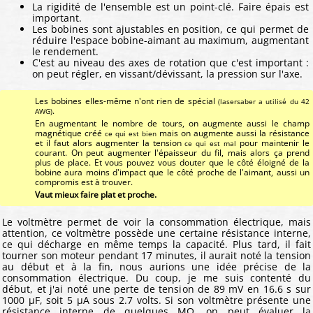
La rigidité de l'ensemble est un point-clé. Faire épais est
important.
Les bobines sont ajustables en position, ce qui permet de
réduire l'espace bobine-aimant au maximum, augmentant
le rendement.
C'est au niveau des axes de rotation que c'est important :
on peut régler, en vissant/dévissant, la pression sur l'axe.
Les bobines elles-même n'ont rien de spécial
(lasersaber a utilisé du 42
.
AWG)
En augmentant le nombre de tours, on augmente aussi le champ
magnétique créé
mais on augmente aussi la résistance
ce qui est bien
et il faut alors augmenter la tension
pour maintenir le
ce qui est mal
courant. On peut augmenter l'épaisseur du fil, mais alors ça prend
plus de place. Et vous pouvez vous douter que le côté éloigné de la
bobine aura moins d'impact que le côté proche de l'aimant, aussi un
compromis est à trouver.
Vaut mieux faire plat et proche.
Le voltmètre permet de voir la consommation électrique, mais
attention, ce voltmètre possède une certaine résistance interne,
ce qui décharge en même temps la capacité. Plus tard, il fait
tourner son moteur pendant 17 minutes, il aurait noté la tension
au début et à la fin, nous aurions une idée précise de la
consommation électrique. Du coup, je me suis contenté du
début, et j'ai noté une perte de tension de 89 mV en 16.6 s sur
1000 μF, soit 5 μA sous 2.7 volts. Si son voltmètre présente une
résistance interne de quelques MΩ, on peut évaluer la