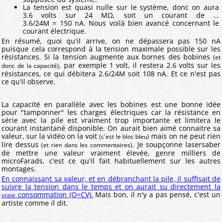
La tension est quasi nulle sur le système, donc on aura
3.6 volts sur 24 MΩ, soit un courant de ...
3.6/24M = 150 nA. Nous voilà bien avancé concernant le
courant électrique.
En résumé, quoi qu'il arrive, on ne dépassera pas 150 nA
puisque cela correspond à la tension maximale possible sur les
résistances. Si la tension augmente aux bornes des bobines
(et
, par exemple 1 volt, il restera 2.6 volts sur les
donc de la capacité)
résistances, ce qui débitera 2.6/24M soit 108 nA. Et ce n'est pas
ce qu'il observe.
La capacité en parallèle avec les bobines est une bonne idée
pour "tamponner" les charges électriques car la résistance en
série avec la pile est vraiment trop importante et limitera le
courant instantané disponible. On aurait bien aimé connaitre sa
valeur, sur la vidéo on la voit
mais on ne peut rien
(c'est le bloc bleu)
lire dessus
. Je soupçonne lasersaber
(et rien dans les commentaires)
de mettre une valeur vraiment élevée, genre milliers de
microFarads, c'est ce qu'il fait habituellement sur les autres
montages.
En connaissant sa valeur, et en débranchant la pile, il suffisait de
suivre la tension dans le temps et on aurait su directement la
consommation (Q=CV).
Mais bon, il n'y a pas pensé, c'est un
vraie
artiste comme il dit.