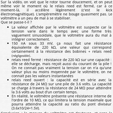
Sur la vidéo, on voit que le rotor tourne doucement, et on peut
même voir le moment où le relais reed est fermé, car à ce
moment-là, il accélère légèrement (c'est le kick
électromagnétique). L'ampèremètre ne bouge quasiment pas. Le
voltmètre a un peu de mal à se stabiliser.
Que se passe-t-il ?
La valeur affichée par le voltmètre est suspecte car la
tension varie dans le temps avec une forme très
vaguement sinusoïdale, que le voltmètre aura du mal à
intégrer correctement.
150 nA sous 33 mV, ça nous fait une résistance
équivalente de 220 kΩ, une valeur qui correspond
certainement à la résistance des bobines + relais reed
.
(négligeable)
relais reed fermé : résistance de 220 kΩ sur une capacité :
elle se décharge, mais reçoit aussi du courant de la pile !
On ne connait pas vraiment la tension car on n'a qu'une
valeur plus ou moins moyennée par le voltmètre, on ne
connait pas les valeurs instantanées
relais reed ouvert : la capacité est en série avec la
résistance de 24 MΩ sur une pile de 3.6 volts. La capacité
se charge à travers la résistance de 24 MΩ pour atteindre
la 3.6 volts au bout d'un certain temps.
En réalité, le voltmètre présente une résistance interne de
l'ordre de 10 MΩ, ce qui limitera la tension maximale que
pourra atteindre la capacité au ratio du pont diviseur
(3.6x10/24=1.5V).