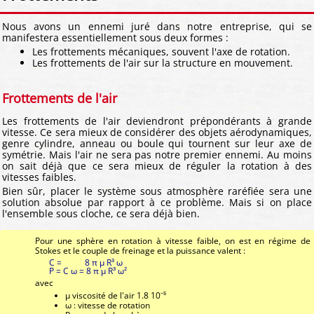
Nous avons un ennemi juré dans notre entreprise, qui se
manifestera essentiellement sous deux formes :
Les frottements mécaniques, souvent l'axe de rotation.
Les frottements de l'air sur la structure en mouvement.
Frottements de l'air
Les frottements de l'air deviendront prépondérants à grande
vitesse. Ce sera mieux de considérer des objets aérodynamiques,
genre cylindre, anneau ou boule qui tournent sur leur axe de
symétrie. Mais l'air ne sera pas notre premier ennemi. Au moins
on sait déjà que ce sera mieux de réguler la rotation à des
vitesses faibles.
Bien sûr, placer le système sous atmosphère raréfiée sera une
solution absolue par rapport à ce problème. Mais si on place
l'ensemble sous cloche, ce sera déjà bien.
Pour une sphère en rotation à vitesse faible, on est en régime de
Stokes et le couple de freinage et la puissance valent :
C = 8 π μ R³ ω
P = C ω = 8 π μ R³ ω²
avec
μ viscosité de l'air 1.8 10⁻⁵
ω : vitesse de rotation