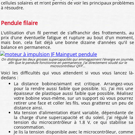
cellules solaires et m'ont permis de voir les principaux problèmes
à résoudre.
Pendule filaire
L'utilisation d'un fil permet de s'affranchir des frottements, au
prix d'une éventuelle fatigue et rupture au bout d'un moment,
mais bon, cela fait déjà une bonne dizaine d'années qu'il se
balance en permanence.
On distingue les deux grosses supercapacités qui emmagasinent l'énergie en journée,
afin que le pendule fonctionne en permanence. J'ai directement soudé sur le
microcontrôleur QFP...
Voici les difficultés qui vous attendent si vous vous lancez là-
dedans :
La distance bobine/aimant est critique. Arrangez-vous
pour la rendre aussi faible que possible. Ici, j'ai mis une
épaisseur de plastique aussi faible que possible. Réalisez
votre bobine vous-même, sur un support où vous pourrez
retirer une face et coller les fils, vous gratterez un peu de
distance ainsi.
Ma tension d'alimentation étant variable, dépendante de
la charge d'une supercapacité et du soleil, j'ai régulé la
tension du microcontrôleur à 1.8 V, ce qui stabilise sa
consommation.
Je lis la tension disponible avec le microcontrôleur, comme