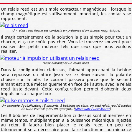
Un relais reed est un simple contacteur magnétique : lorsque le
champ magnétique est suffisamment important, les contacts se
rapprochent.
Un relais reed ferme ses contacts en présence d'un champ magnétique.
Il s'agit certainement de la solution la plus simple pour tout un
chacun, et ça ne coûte pas cher. Vous le trouverez souvent pour
réaliser des petits moteurs tels que ceux que nous voulons
réaliser.
Deux aimants et un relais reed.
Dans la configuration ci-dessus, l'aimant approchant la bobine
sera repoussé ou attiré
suivant la polarité
(mais pas les deux)
choisie sur la pile. Le courant passera parce que le second
aimant est situé mécaniquement en face de l'autre, avec le relais
reed juste devant. Cette configuration permet d'obtenir deux
impulsions à chaque tour.
Un exemple de réalisation : 8 aimants, 8 bobines en série, un seul relais reed (l'espèce
de tube vertical que l'on aperçoit). [
Microwatt Pulse Motor
]
Les 8 bobines de l'expérimentation ci-dessus sont alimentées en
même temps, multipliant par 8 la puissance mécanique injectée
au rotor. Il faudra bien placer le relais reed, un peu de
tâtonnement sera nécessaire pour faire fonctionner au mieux ce