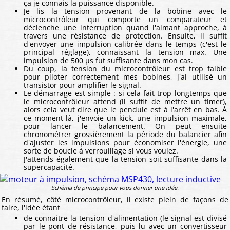
ça je connais la puissance disponible.
Je lis la tension provenant de la bobine avec le
microcontrôleur qui comporte un comparateur et
déclenche une interruption quand l'aimant approche, à
travers une résistance de protection. Ensuite, il suffit
d'envoyer une impulsion calibrée dans le temps (c'est le
principal réglage), connaissant la tension max. Une
impulsion de 500 µs fut suffisante dans mon cas.
Du coup, la tension du microcontrôleur est trop faible
pour piloter correctement mes bobines, j'ai utilisé un
transistor pour amplifier le signal.
Le démarrage est simple : si cela fait trop longtemps que
le microcontrôleur attend (il suffit de mettre un timer),
alors cela veut dire que le pendule est à l'arrêt en bas. À
ce moment-là, j'envoie un kick, une impulsion maximale,
pour lancer le balancement. On peut ensuite
chronométrer grossièrement la période du balancier afin
d'ajuster les impulsions pour économiser l'énergie, une
sorte de boucle à verrouillage si vous voulez.
J'attends également que la tension soit suffisante dans la
supercapacité.
Schéma de principe pour vous donner une idée.
En résumé, côté microcontrôleur, il existe plein de façons de
faire, l'idée étant
de connaitre la tension d'alimentation (le signal est divisé
par le pont de résistance, puis lu avec un convertisseur