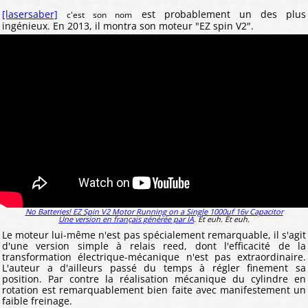
[lasersaber]
est probablement un des plus
c'est son nom
ingénieux. En 2013, il montra son moteur "EZ spin V2".
No Batteries! EZ Spin V2 Motor Running on a Single 1000uf 16v Capacitor
Une version en français générée par IA
. Et euh. Et euh.
Le moteur lui-même n'est pas spécialement remarquable, il s'agit
d'une version simple à relais reed, dont l'efficacité de la
transformation électrique-mécanique n'est pas extraordinaire.
L'auteur a d'ailleurs passé du temps à régler finement sa
position. Par contre la réalisation mécanique du cylindre en
rotation est remarquablement bien faite avec manifestement un
faible freinage.