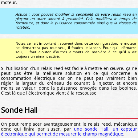
moteur.
Astuce : vous pouvez modifier la sensibilité de votre relais reed en
plaçant un autre aimant à proximité. Cela modifiera le temps de
fermeture, et donc la puissance consommée ainsi que la vitesse de
rotation.
Notez ce fait important : souvent dans cette configuration, le moteur
ne démarrera pas tout seul, il faudra le lancer. Pour qu'il démarre
seul, il faut ajouter d'autres aimants de manière à ce qu'il y ait
toujours un aimant activé.
Si l'utilisation d'un relais reed est facile à mettre en œuvre, ça ne
peut pas être la meilleure solution en ce qui concerne la
consommation électrique car on ne peut pas vraiment bien
régler la largeur du créneau de courant à injecter, et encore
moins sa valeur, donc la puissance envoyée dans les bobines.
C'est là que l'électronique vient à la rescousse.
Sonde Hall
On peut remplacer avantageusement le relais reed, mécanique
donc qui finira par s'user, par
une sonde Hall, un capteur
électronique qui permet de mesurer le champ magnétique
.