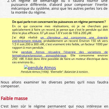
Un régime de démarrage où il faudra fournir une
puissance différente, d'abord pour compenser l'inertie
mécanique du système, ainsi que les autres pertes lors de
la montée du régime.
De quoi parle-t-on concernant les puissances en régime permanent ?
En ce qui concerne mes réalisations, où je ne cherchais pas
spécialement à faire un record, je pense que c'est le pendule qui doit
être le plus efficace. 67 µA sous 1.8 V soit de 100 à 200 µW.
J'ai déjà réalisé
un clignoteur qui consomme une énergie
extrêmement réduite
, probablement un record. Environ 150 nA vers
1.5 V soit 200 à 300 nW, c'est vraiment très faible, un facteur 1000 par
rapport à mon pendule.
Une
pendule Atmos récupère l'énergie des variations de
température/pression atmosphérique
. Elle consomme environ
250 nW. Il doit donc être possible de faire un moteur électrique dans
ces environs-là...
Pendule Atmos [1936]. "Éternelle". Balancier à torsion.
Nous allons examiner les diverses pertes qu'il nous faudra
compenser.
Faible masse
C'est bien sûr le régime permanent qui nous intéresse en