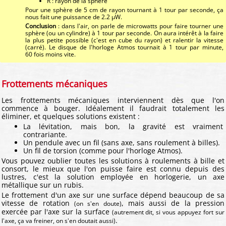
R : rayon de la sphère
Pour une sphère de 5 cm de rayon tournant à 1 tour par seconde, ça
nous fait une puissance de 2.2 μW.
Conclusion
: dans l'air, on parle de microwatts pour faire tourner une
sphère (ou un cylindre) à 1 tour par seconde. On aura intérêt à la faire
la plus petite possible (c'est en cube du rayon) et ralentir la vitesse
(carré). Le disque de l'horloge Atmos tournait à 1 tour par minute,
60 fois moins vite.
Frottements mécaniques
Les frottements mécaniques interviennent dès que l'on
commence à bouger. Idéalement il faudrait totalement les
éliminer, et quelques solutions existent :
La lévitation, mais bon, la gravité est vraiment
contrariante.
Un pendule avec un fil (sans axe, sans roulement à billes).
Un fil de torsion (comme pour l'horloge Atmos).
Vous pouvez oublier toutes les solutions à roulements à bille et
consort, le mieux que l'on puisse faire est connu depuis des
lustres, c'est la solution employée en horlogerie, un axe
métallique sur un rubis.
Le frottement d'un axe sur une surface dépend beaucoup de sa
vitesse de rotation
, mais aussi de la pression
(on s'en doute)
exercée par l'axe sur la surface
(autrement dit, si vous appuyez fort sur
.
l'axe, ça va freiner, on s'en doutait aussi)