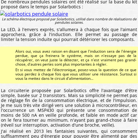
De nombreux pendules solaires ont été réalisé sur la base du kit
proposé dans le temps par Solarbotics :
Le schéma électrique proposé par Solarbotics, utilisé dans nombre de réalisations de
pendules solaires.
La LED, à l'envers exprès, s'allumera à chaque fois que l'aimant
approchera, grâce à l'induction. Elle permet au passage de
limiter la tension induite qui pourrait détériorer les composants.
Alors oui, vous avez raison en disant que l'induction sera de l'énergie
perdue, que ça freinera le système, mais on n'essaye pas de la
récupérer, on veut juste la détecter, et ça n'est vraiment pas grand-
chose, d'autres pertes sont plus importantes à régler.
Et si vous mettez de l'électronique, posez-vous la question de ce que
vous perdez à chaque fois que vous utiliser une résistance. Surtout si
vous la mettez dans le circuit d'alimentation...
La circuiterie proposée par Solarbotics offre l'avantage d'être
simple, basée sur 2 transistors. Mais sa simplicité ne permet pas
de réglage fin de la consommation électrique, et de l'impulsion.
Je me suis très vite dirigé vers une solution à microcontrôleur, en
l'occurrence un MSP430 qui présente une consommation de
moins de 500 nA en veille profonde, et faible en mode actif car
on le fera tourner au minimum, n'ayant pas grand-chose à faire
(réveil sur interruption, activation d'une broche, veille).
J'ai réalisé en 2013 les fantaisies suivantes, qui consomment
suffisamment peu d'énergie pour pouvoir être alimenté par des