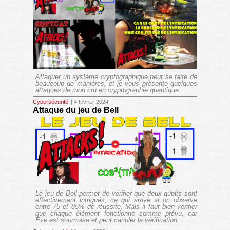
Attaquer un système cryptographique peut se faire de
beaucoup de manières, et je vous présente quelques
attaques de mon cru en cryptographie quantique.
Cybersécurité
| 4 février 2024
Attaque du jeu de Bell
Le jeu de Bell permet de vérifier que deux qubits sont
effectivement intriqués, ce qui arrive si on observe
entre 75 et 85% de réussite. Mais il faut bien vérifier
que chaque élément fonctionne comme prévu, car
Eve est sournoise et peut canuler la vérification.