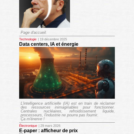
Page d'accueil.
Technologie
| 19 décembre 2025
Data centers, IA et énergie
L'intelligence artificielle (IA) est en train de réclamer
des ressources inimaginables pour fonctionner.
Centrales nucléaires, refroidissement liquide,
processeurs, l'industrie ne pourra pas fournir.
Ça m'énerve !
Électronique
| 29 mars 2026
E-paper : afficheur de prix