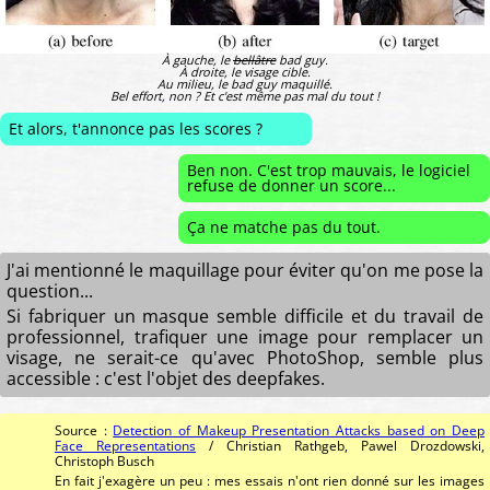
À gauche, le
bellâtre
bad guy.
À droite, le visage cible.
Au milieu, le bad guy maquillé.
Bel effort, non ? Et c'est même pas mal du tout !
Et alors, t'annonce pas les scores ?
Ben non. C'est trop mauvais, le logiciel
refuse de donner un score...
Ça ne matche pas du tout.
J'ai mentionné le maquillage pour éviter qu'on me pose la
question...
Si fabriquer un masque semble difficile et du travail de
professionnel, trafiquer une image pour remplacer un
visage, ne serait-ce qu'avec PhotoShop, semble plus
accessible : c'est l'objet des deepfakes.
Source :
Detection of Makeup Presentation Attacks based on Deep
Face Representations
/ Christian Rathgeb, Pawel Drozdowski,
Christoph Busch
En fait j'exagère un peu : mes essais n'ont rien donné sur les images