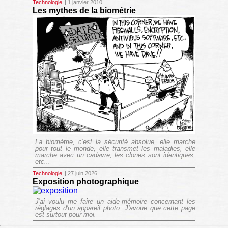
Technologie
| 1 janvier 2010
Les mythes de la biométrie
La biométrie, c'est la sécurité absolue, elle marche
pour tout le monde, elle transmet les maladies, elle
marche avec un cadavre, les clones sont identiques,
etc...
Technologie
| 27 juin 2026
Exposition photographique
J'ai voulu me faire un aide-mémoire concernant les
réglages d'un appareil photo. J'avoue que cette page
est surtout pour moi.