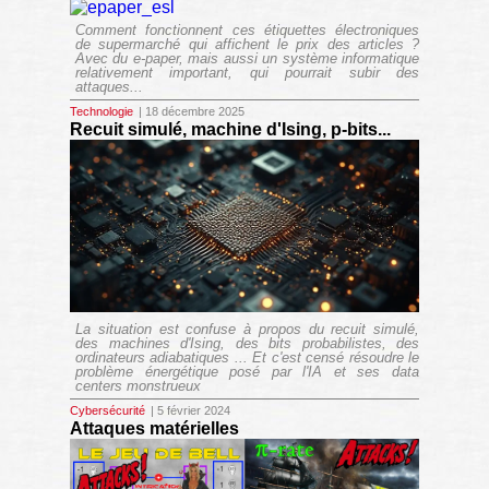
Comment fonctionnent ces étiquettes électroniques
de supermarché qui affichent le prix des articles ?
Avec du e-paper, mais aussi un système informatique
relativement important, qui pourrait subir des
attaques...
Technologie
| 18 décembre 2025
Recuit simulé, machine d'Ising, p-bits...
La situation est confuse à propos du recuit simulé,
des machines d'Ising, des bits probabilistes, des
ordinateurs adiabatiques ... Et c'est censé résoudre le
problème énergétique posé par l'IA et ses data
centers monstrueux
Cybersécurité
| 5 février 2024
Attaques matérielles