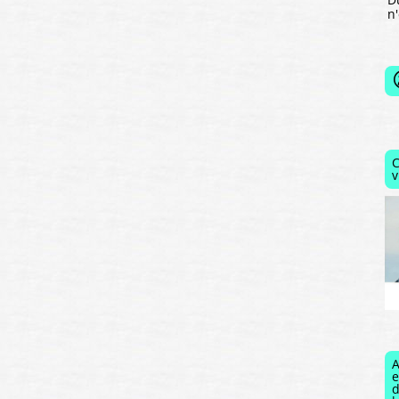
n
C
v
A
e
d