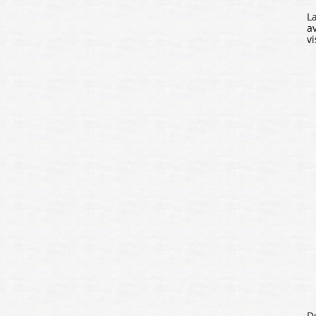
L
a
v
D