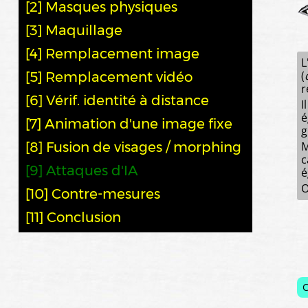
[2] Masques physiques
[3] Maquillage
[4] Remplacement image
L
(
[5] Remplacement vidéo
r
[6] Vérif. identité à distance
I
é
[7] Animation d'une image fixe
g
[8] Fusion de visages / morphing
M
c
[9] Attaques d'IA
é
O
[10] Contre-mesures
[11] Conclusion
C