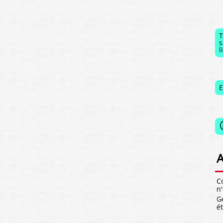
T
s
l
E
A
C
n
G
é