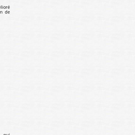
lioré
on de
, qui