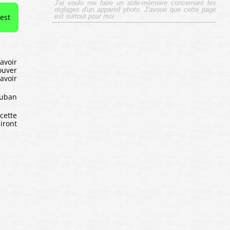
J'ai voulu me faire un aide-mémoire concernant les
réglages d'un appareil photo. J'avoue que cette page
'est
est surtout pour moi.
avoir
rouver
 avoir
ruban
cette
iront