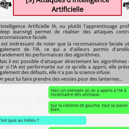
Artificielle
'Intelligence Artificielle IA, ou plutôt l'apprentissage pro
deep learning
) permet de réaliser des attaques contr
econnaissance faciale.
l est intéressant de noter que la reconnaissance faciale uti
galement de l'IA, ce qui a d'ailleurs permis d'améli
randement les performances des algorithmes.
ais il est possible d'attaquer directement les algorithmes d
ar si l'IA est performante sur ce qu'elle a appris, elle pré
galement des défauts, elle n'a pas la science infuse.
n peut lui faire prendre des vessies pour des lanternes...
Voici un exemple où on a appris à l'IA à
reconnaitre des animaux.
Sur la colonne de gauche, tout se passe
bien.
'est quoi au milieu ?