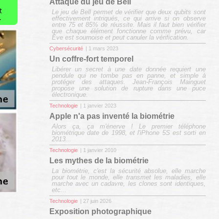
Attaque du jeu de Bell
t
Le jeu de Bell permet de vérifier que deux qubits sont
.
effectivement intriqués, ce qui arrive si on observe
entre 75 et 85% de réussite. Mais il faut bien vérifier
que chaque élément fonctionne comme prévu, car
Eve est sournoise et peut canuler la vérification.
Cybersécurité
| 1 mars 2023
Un coffre-fort temporel
Libérer un secret à une date donnée requiert une
pendule qui ne tombe pas en panne, et simple à
protéger des attaques. Jean-François Mainguet
propose une solution de rupture dans une puce
électronique.
Technologie
| 1 janvier 2023
Apple n'a pas inventé la biométrie
Alors ça, ça m'énerve ! Le premier téléphone
biométrique date de 1998, et l'iPhone 5S est sorti en
2013...
Technologie
| 1 janvier 2010
Les mythes de la biométrie
La biométrie, c'est la sécurité absolue, elle marche
pour tout le monde, elle transmet les maladies, elle
marche avec un cadavre, les clones sont identiques,
etc...
Technologie
| 27 juin 2026
Exposition photographique