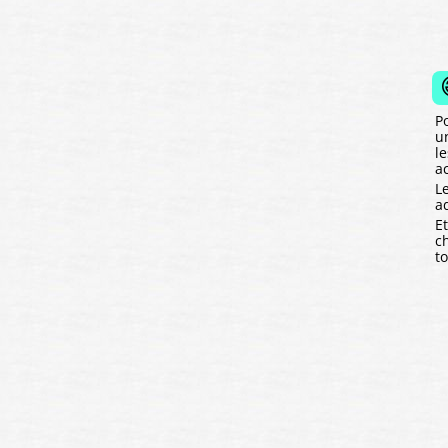
P
un
l
a
L
a
E
c
t