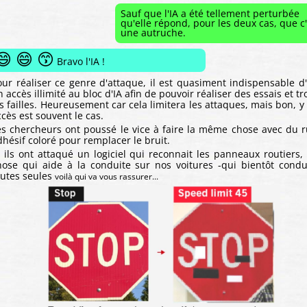
Sauf que l'IA a été tellement perturbée
qu'elle répond, pour les deux cas, que c
une autruche.
😄 😄 😙
Bravo l'IA !
our réaliser ce genre d'attaque, il est quasiment indispensable d'
 accès illimité au bloc d'IA afin de pouvoir réaliser des essais et t
es failles. Heureusement car cela limitera les attaques, mais bon, y
ccès est souvent le cas.
es chercheurs ont poussé le vice à faire la même chose avec du 
dhésif coloré pour remplacer le bruit.
t ils ont attaqué un logiciel qui reconnait les panneaux routiers, 
hose qui aide à la conduite sur nos voitures -qui bientôt condu
outes seules
voilà qui va vous rassurer...