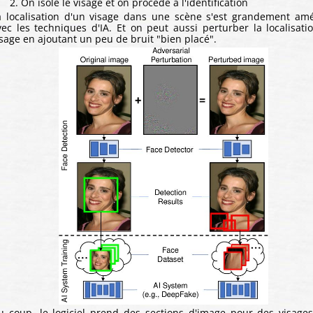
On isole le visage et on procède à l'identification
a localisation d'un visage dans une scène s'est grandement amé
vec les techniques d'IA. Et on peut aussi perturber la localisati
isage en ajoutant un peu de bruit "bien placé".
u coup, le logiciel prend des sections d'image pour des visages