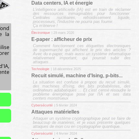
Data centers, IA et énergie
L'intelligence artificielle (IA) est en train de réclamer
des ressources inimaginables pour fonctionner.
Centrales nucléaires, refroidissement liquide,
processeurs, l'industrie ne pourra pas fournir.
Ça m'énerve !
fond
e la
Électronique
| 29 mars 2026
E-paper : afficheur de prix
Comment fonctionnent ces étiquettes électroniques
lise
de supermarché qui affichent le prix des articles ?
orer
Avec du e-paper, mais aussi un système informatique
relativement important, qui pourrait subir des
attaques...
'IA,
Technologie
| 18 décembre 2025
sente
Recuit simulé, machine d'Ising, p-bits...
La situation est confuse à propos du recuit simulé,
des machines d'Ising, des bits probabilistes, des
ordinateurs adiabatiques ... Et c'est censé résoudre le
problème énergétique posé par l'IA et ses data
centers monstrueux
Cybersécurité
| 5 février 2024
Attaques matérielles
Attaquer un système cryptographique peut se faire de
beaucoup de manières, et je vous présente quelques
attaques de mon cru en cryptographie quantique.
Cybersécurité
| 4 février 2024