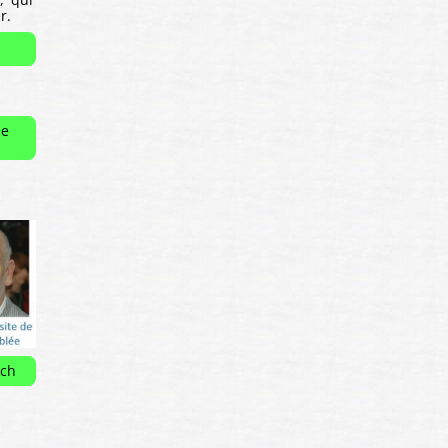
r.
le
ich