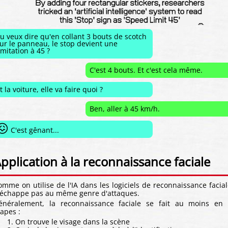
u veux dire qu'en collant 3 bouts de scotch
ur le panneau, le stop devient une
imitation à 45 ?
C'est 4 bouts. Et c'est cela même.
t la voiture, elle va faire quoi ?
Ben, aller à 45 km/h.
😖
C'est gênant...
pplication à la reconnaissance faciale
omme on utilise de l'IA dans les logiciels de reconnaissance facial
'échappe pas au même genre d'attaques.
énéralement, la reconnaissance faciale se fait au moins en
tapes :
On trouve le visage dans la scène