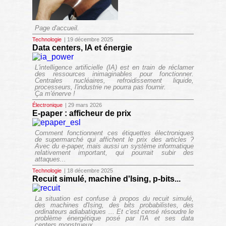
Page d'accueil.
Technologie
| 19 décembre 2025
Data centers, IA et énergie
L'intelligence artificielle (IA) est en train de réclamer
des ressources inimaginables pour fonctionner.
Centrales nucléaires, refroidissement liquide,
processeurs, l'industrie ne pourra pas fournir.
Ça m'énerve !
Électronique
| 29 mars 2026
E-paper : afficheur de prix
Comment fonctionnent ces étiquettes électroniques
de supermarché qui affichent le prix des articles ?
Avec du e-paper, mais aussi un système informatique
relativement important, qui pourrait subir des
attaques...
Technologie
| 18 décembre 2025
Recuit simulé, machine d'Ising, p-bits...
La situation est confuse à propos du recuit simulé,
des machines d'Ising, des bits probabilistes, des
ordinateurs adiabatiques ... Et c'est censé résoudre le
problème énergétique posé par l'IA et ses data
centers monstrueux