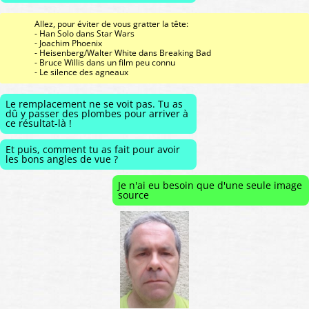
Allez, pour éviter de vous gratter la tête:
- Han Solo dans Star Wars
- Joachim Phoenix
- Heisenberg/Walter White dans Breaking Bad
- Bruce Willis dans un film peu connu
- Le silence des agneaux
Le remplacement ne se voit pas. Tu as
dû y passer des plombes pour arriver à
ce résultat-là !
Et puis, comment tu as fait pour avoir
les bons angles de vue ?
Je n'ai eu besoin que d'une seule image
source