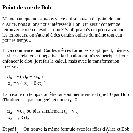
Point de vue de Bob
Maintenant que nous avons vu ce qui se passait du point de vue
d'Alice, nous allons nous intéresser à Bob. On serait content de
retrouver le même résultat, non ? Sauf qu'après ce qu'on a vu pour
les longueurs, on s'attend à des carabistouilles du même tonneau
pour le temps...
Et ça commence mal. Car les mêmes formules s'appliquent, même si
la vitesse relative est négative : la situation est très symétrique. Pour
enfoncer le clou, je refais le calcul, mais avec la transformation
inverse :
│ ct
= γ ( ct
+ βx
)
a
b
b
│ x
= γ ( x
+ β ct
)
a
b
b
La mesure du temps doit être faite au même endroit que E0 par Bob
(l'horloge n'a pas bougée), et donc x
=0 :
b
│ ct
= γ ct
ou plus simplement t
= γ t
a
b
a
b
│ x
= γ β ct
a
b
Et paf !
🤌
On trouve la même formule avec les rôles d'Alice et Bob