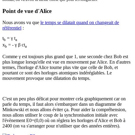
Point de vue d'Alice
Nous avons vu que
le temps se dilatait quand on changeait de
référentiel
:
t
= γ t
b
a
x
= - γ β ct
b
a
Comme γ est toujours plus grand que 1, une seconde chez Bob est
plus longue lorsqu'elle est vue en mouvement par Alice. En d'autres
termes, l'horloge d'Alice tourne plus vite que celle de Bob, et
pourtant ce sont des horloges atomiques indéréglables. Le
mouvement provoque une dilatation du temps.
C'est un peu plus délicat pour montrer cela graphiquement car on
parle du temps, il faut alors s'embarquer dans un diagramme de
Minkowski et nous allons éviter ça. Pour aider la compréhension,
nous allons utiliser le coup de la synchronisation initiale avec
l'évènement E0=(0,0) où on règlera les horloges d'Alice et Bob à
2400 (on va s'arranger pour n'utiliser que des années entières).