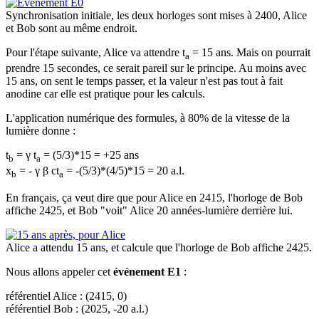
Synchronisation initiale, les deux horloges sont mises à 2400, Alice
et Bob sont au même endroit.
Pour l'étape suivante, Alice va attendre t
= 15 ans. Mais on pourrait
a
prendre 15 secondes, ce serait pareil sur le principe. Au moins avec
15 ans, on sent le temps passer, et la valeur n'est pas tout à fait
anodine car elle est pratique pour les calculs.
L'application numérique des formules, à 80% de la vitesse de la
lumière donne :
t
= γ t
= (5/3)*15 = +25 ans
b
a
x
= - γ β ct
= -(5/3)*(4/5)*15 = 20 a.l.
b
a
En français, ça veut dire que pour Alice en 2415, l'horloge de Bob
affiche 2425, et Bob "voit" Alice 20 années-lumière derrière lui.
Alice a attendu 15 ans, et calcule que l'horloge de Bob affiche 2425.
Nous allons appeler cet
événement E1
:
référentiel Alice : (2415, 0)
référentiel Bob : (2025, -20 a.l.)