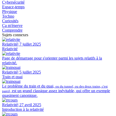
Cybersécurité
Espace-temps
Physique
Techno
Curiosités
Ça m'énerve
Comprendre
Sujets connexes
Relativité
| 7 juillet 2025
Relativité
Page de démarrage pour s'orienter parmi les sujets relatifs à la
relativité.
Relativité
| 5 juillet 2025
Train et quai
Le problème du train et du quai,
ou du tunnel, ou des deux trains, c'est
est un grand classique assez inévitable, qui offre un exemple
pareil,
quasiment canonique.
Relativité
| 27 avril 2025
Introduction à la relativité