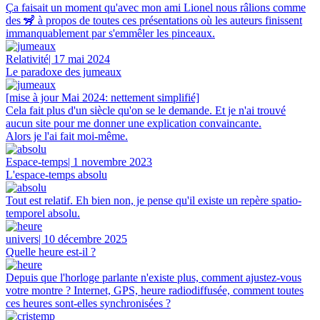
Ça faisait un moment qu'avec mon ami Lionel nous râlions comme
des 🦨 à propos de toutes ces présentations où les auteurs finissent
immanquablement par s'emmêler les pinceaux.
Relativité
| 17 mai 2024
Le paradoxe des jumeaux
[mise à jour Mai 2024: nettement simplifié]
Cela fait plus d'un siècle qu'on se le demande. Et je n'ai trouvé
aucun site pour me donner une explication convaincante.
Alors je l'ai fait moi-même.
Espace-temps
| 1 novembre 2023
L'espace-temps absolu
Tout est relatif. Eh bien non, je pense qu'il existe un repère spatio-
temporel absolu.
univers
| 10 décembre 2025
Quelle heure est-il ?
Depuis que l'horloge parlante n'existe plus, comment ajustez-vous
votre montre ? Internet, GPS, heure radiodiffusée, comment toutes
ces heures sont-elles synchronisées ?