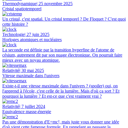
Thermodynamique
| 25 novembre 2025
Cristal spatiotemporel
Un cristal, c'est spatial. Un cristal temporel ? De Floquet ? C'est quoi
cette histoire ?
Technologie
| 27 juin 2025
Horloges atomiques et nucléaires
La seconde est définie par la transition hyperfine de l'atome de
césium, autrement dit par son nuage électronique. On pourrait faire
mieux avec un noyau atomique.
Relativité
| 30 mai 2025
Vitesse maximale dans l'univers
Existe-t-il une vitesse maximale dans l'univers ? (spoiler) oui, on
l'apprend à l'école, c'est celle de la lumière. Mais d'où ça sort ? Et
pourquoi la lumière ? Et est-ce que c'est vraiment vrai ?
Relativité
| 7 juillet 2024
Equivalence masse-énergie
Pas une démonstration d'E=mc², mais juste vous donner une idée
d'où vient cette fameuse formule. En rappelant au passage la