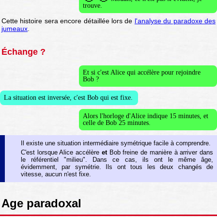
trouve.
Cette histoire sera encore détaillée lors de
l'analyse du paradoxe des
jumeaux
.
Échange ?
Et si c'est Alice qui accélère pour rejoindre
Bob ?
La situation est inversée, c'est Bob qui est fixe.
Alors l'horloge d'Alice indique 15 minutes, et
celle de Bob 25 minutes.
Il existe une situation intermédiaire symétrique facile à comprendre.
C'est lorsque Alice accélère
et
Bob freine de manière à arriver dans
le référentiel "milieu". Dans ce cas, ils ont le même âge,
évidemment, par symétrie. Ils ont tous les deux changés de
vitesse, aucun n'est fixe.
Age paradoxal