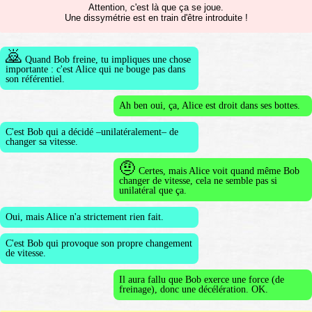
Attention, c'est là que ça se joue.
Une dissymétrie est en train d'être introduite !
🙇
Quand Bob freine, tu impliques une chose
importante : c'est Alice qui ne bouge pas dans
son référentiel.
Ah ben oui, ça, Alice est droit dans ses bottes.
C'est Bob qui a décidé –unilatéralement– de
changer sa vitesse.
🤨
Certes, mais Alice voit quand même Bob
changer de vitesse, cela ne semble pas si
unilatéral que ça.
Oui, mais Alice n'a strictement rien fait.
C'est Bob qui provoque son propre changement
de vitesse.
Il aura fallu que Bob exerce une force (de
freinage), donc une décélération. OK.