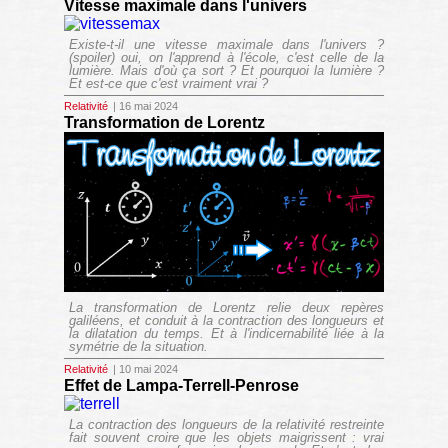
Vitesse maximale dans l'univers
Existe-t-il une vitesse maximale dans l'univers ?
(spoiler) oui, on l'apprend à l'école, c'est celle de la
lumière. Mais d'où ça sort ? Et pourquoi la lumière ?
Et est-ce que c'est vraiment vrai ?
Relativité
| 16 mai 2024
Transformation de Lorentz
La transformation de Lorentz relie deux repères
galiléens, et conduit à la contraction des longueurs et
la dilatation du temps. Et à l'indicernabilité liée à la
symétrie de la situation.
Relativité
| 10 mai 2024
Effet de Lampa-Terrell-Penrose
La contraction des longueurs de la relativité restreinte
fait souvent croire que les objets maigrissent : vrai