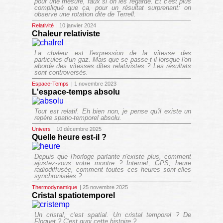
pour une mesure, faux si on les regarde. Et c'est plus
compliqué que ça, pour un résultat surprenant: on
observe une rotation dite de Terrell.
Relativité
| 10 janvier 2024
Chaleur relativiste
La chaleur est l'expression de la vitesse des
particules d'un gaz. Mais que se passe-t-il lorsque l'on
aborde des vitesses dites relativistes ? Les résultats
sont controversés.
Espace-Temps
| 1 novembre 2023
L'espace-temps absolu
Tout est relatif. Eh bien non, je pense qu'il existe un
repère spatio-temporel absolu.
Univers
| 10 décembre 2025
Quelle heure est-il ?
Depuis que l'horloge parlante n'existe plus, comment
ajustez-vous votre montre ? Internet, GPS, heure
radiodiffusée, comment toutes ces heures sont-elles
synchronisées ?
Thermodynamique
| 25 novembre 2025
Cristal spatiotemporel
Un cristal, c'est spatial. Un cristal temporel ? De
Floquet ? C'est quoi cette histoire ?