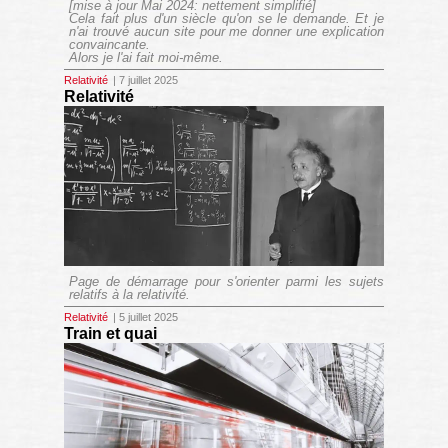
[mise à jour Mai 2024: nettement simplifié]
Cela fait plus d'un siècle qu'on se le demande. Et je
n'ai trouvé aucun site pour me donner une explication
convaincante.
Alors je l'ai fait moi-même.
Relativité
| 7 juillet 2025
Relativité
Page de démarrage pour s'orienter parmi les sujets
relatifs à la relativité.
Relativité
| 5 juillet 2025
Train et quai