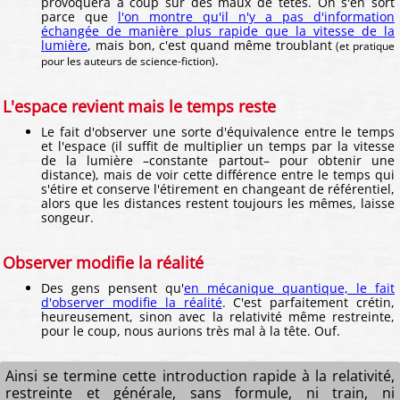
provoquera à coup sûr des maux de têtes. On s'en sort
parce que
l'on montre qu'il n'y a pas d'information
échangée de manière plus rapide que la vitesse de la
lumière
, mais bon, c'est quand même troublant
(et pratique
.
pour les auteurs de science-fiction)
L'espace revient mais le temps reste
Le fait d'observer une sorte d'équivalence entre le temps
et l'espace (il suffit de multiplier un temps par la vitesse
de la lumière –constante partout– pour obtenir une
distance), mais de voir cette différence entre le temps qui
s'étire et conserve l'étirement en changeant de référentiel,
alors que les distances restent toujours les mêmes, laisse
songeur.
Observer modifie la réalité
Des gens pensent qu'
en mécanique quantique, le fait
d'observer modifie la réalité
. C'est parfaitement crétin,
heureusement, sinon avec la relativité même restreinte,
pour le coup, nous aurions très mal à la tête. Ouf.
Ainsi se termine cette introduction rapide à la relativité,
restreinte et générale, sans formule, ni train, ni