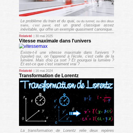
Le problème du train et du quai,
ou du tunnel, ou des deux
est un grand classique assez
trains, c'est pareil,
inévitable, qui offre un exemple quasiment canonique.
Relativité
| 30 mai 2025
Vitesse maximale dans l'univers
Existe-t-il une vitesse maximale dans l'univers ?
(spoiler) oui, on l'apprend à l'école, c'est celle de la
lumière. Mais d'où ça sort ? Et pourquoi la lumière ?
Et est-ce que c'est vraiment vrai ?
Relativité
| 16 mai 2024
Transformation de Lorentz
La transformation de Lorentz relie deux repères