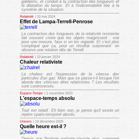
galiléens, et conduit à la contraction des longueurs et
la dilatation du temps. Et à l'indicernabilité liée à la
symétrie de la situation.
Relativité
| 10 mai 2024
Effet de Lampa-Terrell-Penrose
La contraction des longueurs de la relativité restreinte
fait souvent croire que les objets maigrissent : vrai
pour une mesure, faux si on les regarde. Et c'est plus
compliqué que ça, pour un résultat surprenant: on
observe une rotation dite de Terrell.
Relativité
| 10 janvier 2024
Chaleur relativiste
La chaleur est l'expression de la vitesse des
particules d'un gaz. Mais que se passe-t-il lorsque l'on
aborde des vitesses dites relativistes ? Les résultats
sont controversés.
Espace-Temps
| 1 novembre 2023
L'espace-temps absolu
Tout est relatif. Eh bien non, je pense qu'il existe un
repère spatio-temporel absolu.
Univers
| 10 décembre 2025
Quelle heure est-il ?
Depuis que l'horloge parlante n'existe plus, comment